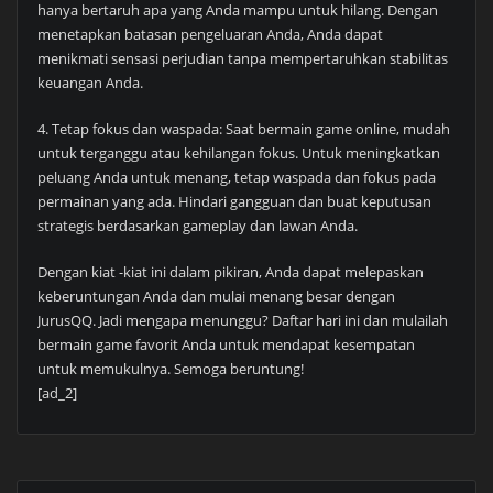
hanya bertaruh apa yang Anda mampu untuk hilang. Dengan
menetapkan batasan pengeluaran Anda, Anda dapat
menikmati sensasi perjudian tanpa mempertaruhkan stabilitas
keuangan Anda.
4. Tetap fokus dan waspada: Saat bermain game online, mudah
untuk terganggu atau kehilangan fokus. Untuk meningkatkan
peluang Anda untuk menang, tetap waspada dan fokus pada
permainan yang ada. Hindari gangguan dan buat keputusan
strategis berdasarkan gameplay dan lawan Anda.
Dengan kiat -kiat ini dalam pikiran, Anda dapat melepaskan
keberuntungan Anda dan mulai menang besar dengan
JurusQQ. Jadi mengapa menunggu? Daftar hari ini dan mulailah
bermain game favorit Anda untuk mendapat kesempatan
untuk memukulnya. Semoga beruntung!
[ad_2]