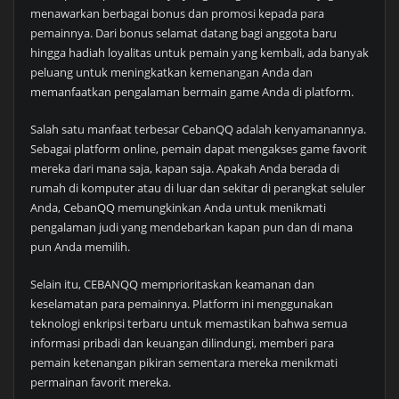
menawarkan berbagai bonus dan promosi kepada para
pemainnya. Dari bonus selamat datang bagi anggota baru
hingga hadiah loyalitas untuk pemain yang kembali, ada banyak
peluang untuk meningkatkan kemenangan Anda dan
memanfaatkan pengalaman bermain game Anda di platform.
Salah satu manfaat terbesar CebanQQ adalah kenyamanannya.
Sebagai platform online, pemain dapat mengakses game favorit
mereka dari mana saja, kapan saja. Apakah Anda berada di
rumah di komputer atau di luar dan sekitar di perangkat seluler
Anda, CebanQQ memungkinkan Anda untuk menikmati
pengalaman judi yang mendebarkan kapan pun dan di mana
pun Anda memilih.
Selain itu, CEBANQQ memprioritaskan keamanan dan
keselamatan para pemainnya. Platform ini menggunakan
teknologi enkripsi terbaru untuk memastikan bahwa semua
informasi pribadi dan keuangan dilindungi, memberi para
pemain ketenangan pikiran sementara mereka menikmati
permainan favorit mereka.