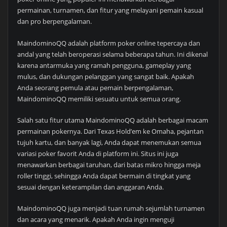
permainan, turnamen, dan fitur yang melayani pemain kasual
dan pro berpengalaman.
MaindominoQQ adalah platform poker online tepercaya dan
andal yang telah beroperasi selama beberapa tahun. Ini dikenal
karena antarmuka yang ramah pengguna, gameplay yang
mulus, dan dukungan pelanggan yang sangat baik. Apakah
Anda seorang pemula atau pemain berpengalaman,
MaindominoQQ memiliki sesuatu untuk semua orang.
Salah satu fitur utama MaindominoQQ adalah berbagai macam
permainan pokernya. Dari Texas Hold’em ke Omaha, pejantan
tujuh kartu, dan banyak lagi, Anda dapat menemukan semua
variasi poker favorit Anda di platform ini. Situs ini juga
menawarkan berbagai taruhan, dari batas mikro hingga meja
roller tinggi, sehingga Anda dapat bermain di tingkat yang
sesuai dengan keterampilan dan anggaran Anda.
MaindominoQQ juga menjadi tuan rumah sejumlah turnamen
dan acara yang menarik. Apakah Anda ingin menguji