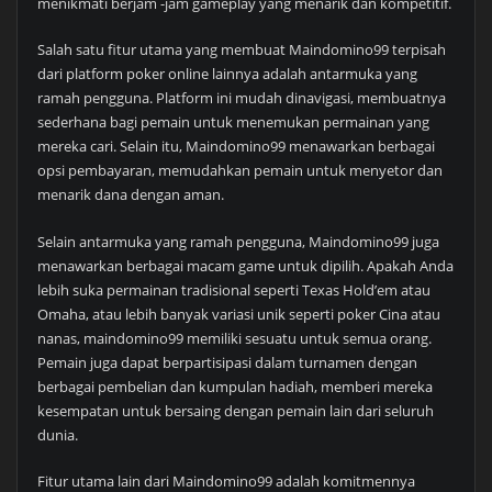
menikmati berjam -jam gameplay yang menarik dan kompetitif.
Salah satu fitur utama yang membuat Maindomino99 terpisah
dari platform poker online lainnya adalah antarmuka yang
ramah pengguna. Platform ini mudah dinavigasi, membuatnya
sederhana bagi pemain untuk menemukan permainan yang
mereka cari. Selain itu, Maindomino99 menawarkan berbagai
opsi pembayaran, memudahkan pemain untuk menyetor dan
menarik dana dengan aman.
Selain antarmuka yang ramah pengguna, Maindomino99 juga
menawarkan berbagai macam game untuk dipilih. Apakah Anda
lebih suka permainan tradisional seperti Texas Hold’em atau
Omaha, atau lebih banyak variasi unik seperti poker Cina atau
nanas, maindomino99 memiliki sesuatu untuk semua orang.
Pemain juga dapat berpartisipasi dalam turnamen dengan
berbagai pembelian dan kumpulan hadiah, memberi mereka
kesempatan untuk bersaing dengan pemain lain dari seluruh
dunia.
Fitur utama lain dari Maindomino99 adalah komitmennya