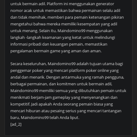
untuk bermain adil. Platform ini menggunakan generator
nomor acak untuk memastikan bahwa permainan selalu adil
dan tidak memihak, memberi para pemain ketenangan pikiran
mengetahui bahwa mereka memiliki kesempatan yang adil
untuk menang. Selain itu, Maindomino99 menggunakan
langkah -langkah keamanan yang ketat untuk melindungi
informasi pribadi dan keuangan pemain, memastikan
pengalaman bermain game yang aman dan aman.
Secara keseluruhan, Maindomino99 adalah tujuan utama bagi
penggemar poker yang mencari platform poker online yang
andal dan menarik. Dengan antarmuka yang ramah pengguna,
berbagai permainan, dan komitmen untuk bermain adil,
Maindomino99 memiliki semua yang dibutuhkan pemain untuk
menikmati berjam-jam gameplay yang menyenangkan dan
kompetitif. Jadi apakah Anda seorang pemain biasa yang
mencari hiburan atau pesaing serius yang mencari tantangan
baru, Maindomino99 telah Anda liput.
[ad_2]