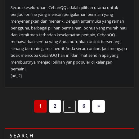
Secara keseluruhan, CebanQQ adalah pilihan utama untuk
penjudi online yang mencari pengalaman bermain yang
menyenangkan dan menarik. Dengan antarmuka yang ramah
pengguna, berbagai pilihan permainan, bonus yang murah hati,
dan komitmen terhadap keselamatan pemain, CebanQQ
menawarkan semua yang Anda butuhkan untuk bersenang-
senang bermain game favorit Anda secara online. Jadi mengapa
tidak mencoba CebanQQ hari ini dan lihat sendiri apa yang
membuatnya menjadi pilihan yang populer di kalangan
pemain?
[ad_2]
POSTS
1
2
…
6
PAGINATION
SEARCH