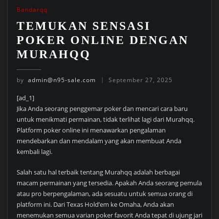
Bandarqq
TEMUKAN SENSASI
POKER ONLINE DENGAN
MURAHQQ
by
admin@n95-sale.com
September 27, 2025
[ad_1]
Jika Anda seorang penggemar poker dan mencari cara baru
untuk menikmati permainan, tidak terlihat lagi dari Murahqq.
Platform poker online ini menawarkan pengalaman
mendebarkan dan mendalam yang akan membuat Anda
kembali lagi.
Salah satu hal terbaik tentang Murahqq adalah berbagai
macam permainan yang tersedia. Apakah Anda seorang pemula
atau pro berpengalaman, ada sesuatu untuk semua orang di
platform ini. Dari Texas Hold’em ke Omaha, Anda akan
menemukan semua varian poker favorit Anda tepat di ujung jari