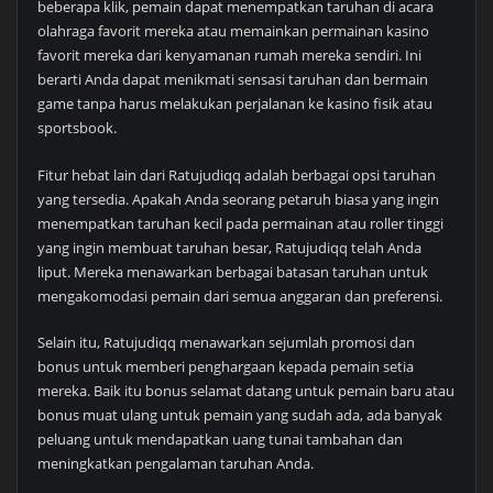
beberapa klik, pemain dapat menempatkan taruhan di acara
olahraga favorit mereka atau memainkan permainan kasino
favorit mereka dari kenyamanan rumah mereka sendiri. Ini
berarti Anda dapat menikmati sensasi taruhan dan bermain
game tanpa harus melakukan perjalanan ke kasino fisik atau
sportsbook.
Fitur hebat lain dari Ratujudiqq adalah berbagai opsi taruhan
yang tersedia. Apakah Anda seorang petaruh biasa yang ingin
menempatkan taruhan kecil pada permainan atau roller tinggi
yang ingin membuat taruhan besar, Ratujudiqq telah Anda
liput. Mereka menawarkan berbagai batasan taruhan untuk
mengakomodasi pemain dari semua anggaran dan preferensi.
Selain itu, Ratujudiqq menawarkan sejumlah promosi dan
bonus untuk memberi penghargaan kepada pemain setia
mereka. Baik itu bonus selamat datang untuk pemain baru atau
bonus muat ulang untuk pemain yang sudah ada, ada banyak
peluang untuk mendapatkan uang tunai tambahan dan
meningkatkan pengalaman taruhan Anda.