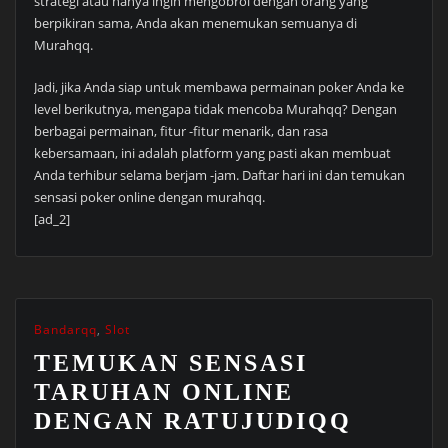
strategi atau hanya ingin mengobrol dengan orang yang
berpikiran sama, Anda akan menemukan semuanya di
Murahqq.
Jadi, jika Anda siap untuk membawa permainan poker Anda ke
level berikutnya, mengapa tidak mencoba Murahqq? Dengan
berbagai permainan, fitur -fitur menarik, dan rasa
kebersamaan, ini adalah platform yang pasti akan membuat
Anda terhibur selama berjam -jam. Daftar hari ini dan temukan
sensasi poker online dengan murahqq.
[ad_2]
Bandarqq
,
Slot
TEMUKAN SENSASI
TARUHAN ONLINE
DENGAN RATUJUDIQQ