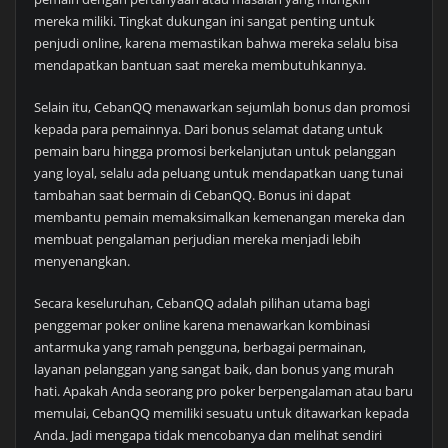
mereka miliki. Tingkat dukungan ini sangat penting untuk
penjudi online, karena memastikan bahwa mereka selalu bisa
mendapatkan bantuan saat mereka membutuhkannya.
Selain itu, CebanQQ menawarkan sejumlah bonus dan promosi
kepada para pemainnya. Dari bonus selamat datang untuk
pemain baru hingga promosi berkelanjutan untuk pelanggan
yang loyal, selalu ada peluang untuk mendapatkan uang tunai
tambahan saat bermain di CebanQQ. Bonus ini dapat
membantu pemain memaksimalkan kemenangan mereka dan
membuat pengalaman perjudian mereka menjadi lebih
menyenangkan.
Secara keseluruhan, CebanQQ adalah pilihan utama bagi
penggemar poker online karena menawarkan kombinasi
antarmuka yang ramah pengguna, berbagai permainan,
layanan pelanggan yang sangat baik, dan bonus yang murah
hati. Apakah Anda seorang pro poker berpengalaman atau baru
memulai, CebanQQ memiliki sesuatu untuk ditawarkan kepada
Anda. Jadi mengapa tidak mencobanya dan melihat sendiri