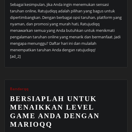
Sebagai kesimpulan, jika Anda ingin menemukan sensasi
taruhan online, Ratujudiqq adalah pilihan yang bagus untuk
dipertimbangkan. Dengan berbagai opsi taruhan, platform yang
nyaman, dan promosi yang murah hati, Ratujudiqq
menawarkan semua yang Anda butuhkan untuk menikmati
pengalaman taruhan online yang menarik dan bermanfaat. Jadi
mengapa menunggu? Daftar hari ini dan mulailah
menempatkan taruhan Anda dengan ratujudiqq!
[ad_2]
Bandarqq
BERSIAPLAH UNTUK
MENAIKKAN LEVEL
GAME ANDA DENGAN
MARIOQQ