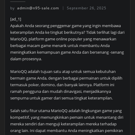
by
admin@n95-sale.com
September 26, 2025
[ad_1]
Apakah Anda seorang penggemar game yang ingin membawa
keterampilan Anda ke tingkat berikutnya? Tidak terlihat lagi dari
MarioQQ, platform game online populer yang menawarkan
berbagai macam game menarik untuk membantu Anda
meningkatkan kemampuan game Anda dan bersenang -senang
dalam prosesnya.
MarioQQ adalah tujuan satu atap untuk semua kebutuhan
bermain game Anda, dengan berbagai permainan untuk dipilih
termasuk poker, domino, dan banyak lainnya. Platform ini
ramah pengguna dan mudah dinavigasi, menjadikannya
sempurna untuk gamer dari semua tingkat keterampilan.
Salah satu fitur utama MarioQQ adalah lingkungan game yang
kompetitif, yang memungkinkan pemain untuk menantang diri
mereka sendiri dan menguji keterampilan mereka terhadap
orang lain. Ini dapat membantu Anda meningkatkan pemikiran