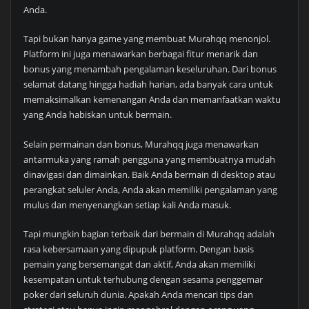
Anda.
Tapi bukan hanya game yang membuat Murahqq menonjol.
Platform ini juga menawarkan berbagai fitur menarik dan
bonus yang menambah pengalaman keseluruhan. Dari bonus
selamat datang hingga hadiah harian, ada banyak cara untuk
memaksimalkan kemenangan Anda dan memanfaatkan waktu
yang Anda habiskan untuk bermain.
Selain permainan dan bonus, Murahqq juga menawarkan
antarmuka yang ramah pengguna yang membuatnya mudah
dinavigasi dan dimainkan. Baik Anda bermain di desktop atau
perangkat seluler Anda, Anda akan memiliki pengalaman yang
mulus dan menyenangkan setiap kali Anda masuk.
Tapi mungkin bagian terbaik dari bermain di Murahqq adalah
rasa kebersamaan yang dipupuk platform. Dengan basis
pemain yang bersemangat dan aktif, Anda akan memiliki
kesempatan untuk terhubung dengan sesama penggemar
poker dari seluruh dunia. Apakah Anda mencari tips dan