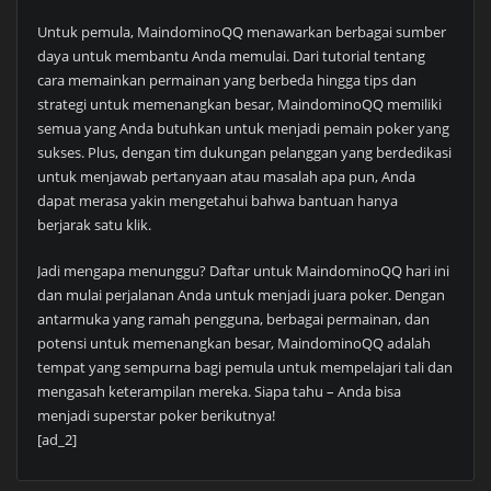
Untuk pemula, MaindominoQQ menawarkan berbagai sumber
daya untuk membantu Anda memulai. Dari tutorial tentang
cara memainkan permainan yang berbeda hingga tips dan
strategi untuk memenangkan besar, MaindominoQQ memiliki
semua yang Anda butuhkan untuk menjadi pemain poker yang
sukses. Plus, dengan tim dukungan pelanggan yang berdedikasi
untuk menjawab pertanyaan atau masalah apa pun, Anda
dapat merasa yakin mengetahui bahwa bantuan hanya
berjarak satu klik.
Jadi mengapa menunggu? Daftar untuk MaindominoQQ hari ini
dan mulai perjalanan Anda untuk menjadi juara poker. Dengan
antarmuka yang ramah pengguna, berbagai permainan, dan
potensi untuk memenangkan besar, MaindominoQQ adalah
tempat yang sempurna bagi pemula untuk mempelajari tali dan
mengasah keterampilan mereka. Siapa tahu – Anda bisa
menjadi superstar poker berikutnya!
[ad_2]