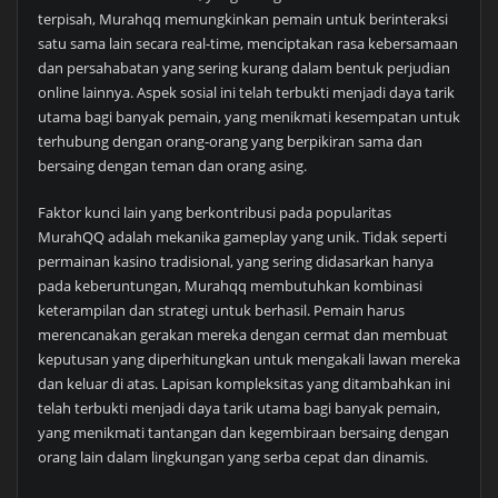
terpisah, Murahqq memungkinkan pemain untuk berinteraksi
satu sama lain secara real-time, menciptakan rasa kebersamaan
dan persahabatan yang sering kurang dalam bentuk perjudian
online lainnya. Aspek sosial ini telah terbukti menjadi daya tarik
utama bagi banyak pemain, yang menikmati kesempatan untuk
terhubung dengan orang-orang yang berpikiran sama dan
bersaing dengan teman dan orang asing.
Faktor kunci lain yang berkontribusi pada popularitas
MurahQQ adalah mekanika gameplay yang unik. Tidak seperti
permainan kasino tradisional, yang sering didasarkan hanya
pada keberuntungan, Murahqq membutuhkan kombinasi
keterampilan dan strategi untuk berhasil. Pemain harus
merencanakan gerakan mereka dengan cermat dan membuat
keputusan yang diperhitungkan untuk mengakali lawan mereka
dan keluar di atas. Lapisan kompleksitas yang ditambahkan ini
telah terbukti menjadi daya tarik utama bagi banyak pemain,
yang menikmati tantangan dan kegembiraan bersaing dengan
orang lain dalam lingkungan yang serba cepat dan dinamis.