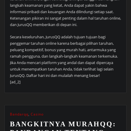
langkah keamanan yang ketat, Anda dapat yakin bahwa
informasi pribadi dan keuangan Anda dilindungi setiap saat.
Ketenangan pikiran ini sangat penting dalam hal taruhan online,
dan JurusQQ memberikan di depan ini.
Secara keseluruhan, JurusQQ adalah tujuan tujuan bagi
penggemar taruhan online karena berbagai pilihan taruhan,
peluang kompetitif, bonus yang murah hati, antarmuka yang
ramah pengguna, dan langkah-langkah keamanan terkemuka.
Jika Anda mencari platform yang andal dan dapat dipercaya
untuk menempatkan taruhan Anda, tidak terlihat lagi selain
JurusQQ. Daftar hari ini dan mulailah menang besar!
[ad_2]
Bandarqq
,
Casino
BANGKITNYA MURAHQQ: