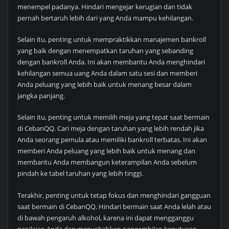
menempel padanya. Hindari mengejar kerugian dan tidak
pernah bertaruh lebih dari yang Anda mampu kehilangan.
Selain itu, penting untuk mempraktikkan manajemen bankroll
yang baik dengan menempatkan taruhan yang sebanding
dengan bankroll Anda. Ini akan membantu Anda menghindari
kehilangan semua uang Anda dalam satu sesi dan memberi
Anda peluang yang lebih baik untuk menang besar dalam
jangka panjang.
Selain itu, penting untuk memilih meja yang tepat saat bermain
di CebanQQ. Cari meja dengan taruhan yang lebih rendah jika
Anda seorang pemula atau memiliki bankroll terbatas. Ini akan
memberi Anda peluang yang lebih baik untuk menang dan
membantu Anda membangun keterampilan Anda sebelum
pindah ke tabel taruhan yang lebih tinggi.
Terakhir, penting untuk tetap fokus dan menghindari gangguan
saat bermain di CebanQQ. Hindari bermain saat Anda lelah atau
di bawah pengaruh alkohol, karena ini dapat mengganggu
penilaian Anda dan menyebabkan pengambilan keputusan