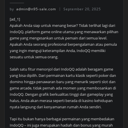
by
admin@n95-sale.com
September 20, 2025
[ad_1]
Apakah Anda siap untuk menang besar? Tidak terlihat lagi dari
IndoQQ, platform game online utama yang menawarkan pilihan
game yang mengesankan untuk pemain dari semua level.
Apakah Anda seorang profesional berpengalaman atau pemula
yang ingin menguji keterampilan Anda, IndoQQ memiliki
sesuatu untuk semua orang.
Salah satu fitur menonjol dari IndoQQ adalah beragam game
yang bisa dipilih. Dari permainan kartu klasik seperti poker dan
domino hingga penawaran baru yang menarik seperti slot dan
game arcade, tidak pernah ada momen yang membosankan di
IndoQQ. Dengan grafik berkualitas tinggi dan gameplay yang
halus, Anda akan merasa seperti berada di kasino kehidupan
nyata langsung dari kenyamanan rumah Anda sendiri.
Tapi itu bukan hanya berbagai permainan yang membedakan
IndoQQ – ini juga merupakan hadiah dan bonus yang murah