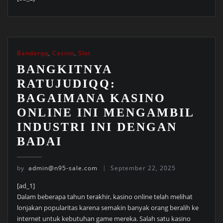
Bandarqq
,
Casino
,
Slot
BANGKITNYA
RATUJUDIQQ:
BAGAIMANA KASINO
ONLINE INI MENGAMBIL
INDUSTRI INI DENGAN
BADAI
by
admin@n95-sale.com
September 22, 2025
[ad_1]
Dalam beberapa tahun terakhir, kasino online telah melihat
lonjakan popularitas karena semakin banyak orang beralih ke
internet untuk kebutuhan game mereka. Salah satu kasino