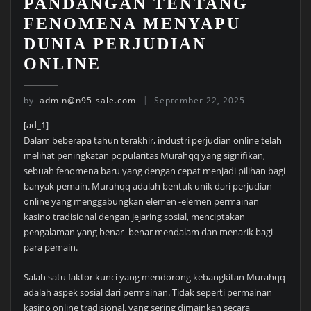
PANDANGAN TENTANG
FENOMENA MENYAPU
DUNIA PERJUDIAN
ONLINE
by
admin@n95-sale.com
September 22, 2025
[ad_1]
Dalam beberapa tahun terakhir, industri perjudian online telah
melihat peningkatan popularitas Murahqq yang signifikan,
sebuah fenomena baru yang dengan cepat menjadi pilihan bagi
banyak pemain. Murahqq adalah bentuk unik dari perjudian
online yang menggabungkan elemen -elemen permainan
kasino tradisional dengan jejaring sosial, menciptakan
pengalaman yang benar -benar mendalam dan menarik bagi
para pemain.
Salah satu faktor kunci yang mendorong kebangkitan Murahqq
adalah aspek sosial dari permainan. Tidak seperti permainan
kasino online tradisional, yang sering dimainkan secara