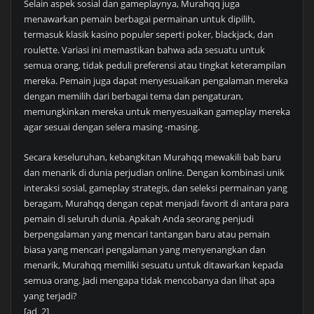
Selain aspek sosial dan gameplaynya, Murahqq juga
menawarkan pemain berbagai permainan untuk dipilih,
termasuk klasik kasino populer seperti poker, blackjack, dan
roulette. Variasi ini memastikan bahwa ada sesuatu untuk
semua orang, tidak peduli preferensi atau tingkat keterampilan
mereka. Pemain juga dapat menyesuaikan pengalaman mereka
dengan memilih dari berbagai tema dan pengaturan,
memungkinkan mereka untuk menyesuaikan gameplay mereka
agar sesuai dengan selera masing -masing.
Secara keseluruhan, kebangkitan Murahqq mewakili bab baru
dan menarik di dunia perjudian online. Dengan kombinasi unik
interaksi sosial, gameplay strategis, dan seleksi permainan yang
beragam, Murahqq dengan cepat menjadi favorit di antara para
pemain di seluruh dunia. Apakah Anda seorang penjudi
berpengalaman yang mencari tantangan baru atau pemain
biasa yang mencari pengalaman yang menyenangkan dan
menarik, Murahqq memiliki sesuatu untuk ditawarkan kepada
semua orang. Jadi mengapa tidak mencobanya dan lihat apa
yang terjadi?
[ad_2]