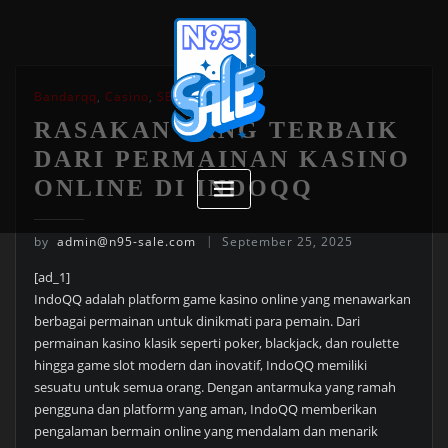
Skip
to
content
Bandarqq
,
Casino
,
SBOBET88
,
Slot
RASAKAN YANG TERBAIK
DARI PERMAINAN KASINO
ONLINE DI INDOQQ
by
admin@n95-sale.com
September 25, 2025
[ad_1]
IndoQQ adalah platform game kasino online yang menawarkan
berbagai permainan untuk dinikmati para pemain. Dari
permainan kasino klasik seperti poker, blackjack, dan roulette
hingga game slot modern dan inovatif, IndoQQ memiliki
sesuatu untuk semua orang. Dengan antarmuka yang ramah
pengguna dan platform yang aman, IndoQQ memberikan
pengalaman bermain online yang mendalam dan menarik