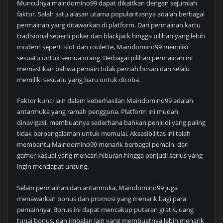
Munculnya maindomino99 dapat dikaitkan dengan sejumlah
faktor. Salah satu alasan utama popularitasnya adalah berbagai
permainan yang ditawarkan di platform. Dari permainan kartu
tradisional seperti poker dan blackjack hingga pilihan yang lebih
modern seperti slot dan roulette, Maindomino99 memiliki
sesuatu untuk semua orang. Berbagai pilihan permainan ini
memastikan bahwa pemain tidak pernah bosan dan selalu
memiliki sesuatu yang baru untuk dicoba.
Faktor kunci lain dalam keberhasilan Maindomino99 adalah
antarmuka yang ramah pengguna. Platform ini mudah
dinavigasi, membuatnya sederhana bahkan penjudi yang paling
tidak berpengalaman untuk memulai. Aksesibilitas ini telah
membantu Maindomino99 menarik berbagai pemain, dari
gamer kasual yang mencari hiburan hingga penjudi serius yang
ingin mendapat untung.
Selain permainan dan antarmuka, Maindomino99 juga
menawarkan bonus dan promosi yang menarik bagi para
pemainnya. Bonus ini dapat mencakup putaran gratis, uang
tunai bonus, dan imbalan lain yang membuatnya lebih menarik