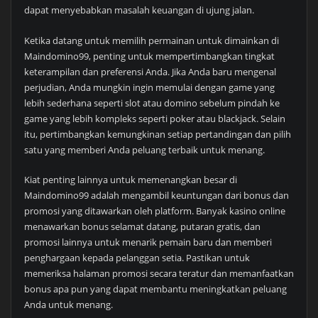
dapat menyebabkan masalah keuangan di ujung jalan.
Ketika datang untuk memilih permainan untuk dimainkan di
Maindomino99, penting untuk mempertimbangkan tingkat
keterampilan dan preferensi Anda. Jika Anda baru mengenal
perjudian, Anda mungkin ingin memulai dengan game yang
lebih sederhana seperti slot atau domino sebelum pindah ke
game yang lebih kompleks seperti poker atau blackjack. Selain
itu, pertimbangkan kemungkinan setiap pertandingan dan pilih
satu yang memberi Anda peluang terbaik untuk menang.
Kiat penting lainnya untuk memenangkan besar di
Maindomino99 adalah mengambil keuntungan dari bonus dan
promosi yang ditawarkan oleh platform. Banyak kasino online
menawarkan bonus selamat datang, putaran gratis, dan
promosi lainnya untuk menarik pemain baru dan memberi
penghargaan kepada pelanggan setia. Pastikan untuk
memeriksa halaman promosi secara teratur dan memanfaatkan
bonus apa pun yang dapat membantu meningkatkan peluang
Anda untuk menang.