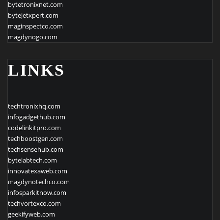
bytetronixnet.com
bytejetxpert.com
maginspectco.com
magdynogo.com
LINKS
techtronixhq.com
infogadgethub.com
codelinkitpro.com
techboostgen.com
techsensehub.com
bytelabtech.com
innovatexaweb.com
magdynotechco.com
infosparkitnow.com
techvortexco.com
geekifyweb.com