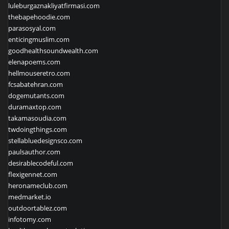
luleburgaznakliyatfirmasi.com
thebapehoodie.com
parasosyal.com
enticingmuslim.com
goodhealthsoundwealth.com
elenapoems.com
hellmouseretro.com
fcsabatehran.com
dogemutants.com
duramaxtop.com
takamasoudia.com
twdoingthings.com
stellabluedesignsco.com
paulsauthor.com
desirablecodeful.com
flexigennet.com
heronameclub.com
medmarket.io
outdoortablez.com
infotomy.com