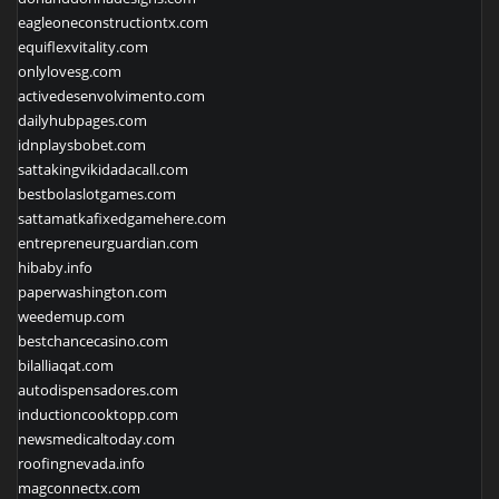
eagleoneconstructiontx.com
equiflexvitality.com
onlylovesg.com
activedesenvolvimento.com
dailyhubpages.com
idnplaysbobet.com
sattakingvikidadacall.com
bestbolaslotgames.com
sattamatkafixedgamehere.com
entrepreneurguardian.com
hibaby.info
paperwashington.com
weedemup.com
bestchancecasino.com
bilalliaqat.com
autodispensadores.com
inductioncooktopp.com
newsmedicaltoday.com
roofingnevada.info
magconnectx.com