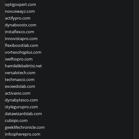
optigoxpert.com
novuswayz.com
actifypro.com
dynaboostx.com
instaflexco.com
innovistapro.com
flexiboostlab.com
vortexohqplus.com
swiftiopro.com
hamilelikbelirtisi.net
versalotech.com
techmaxco.com
exceedolab.com
activaxio.com
dynabytesco.com
stylegurupro.com
datawizardslab.com
cubiqio.com
geeklifechronicle.com
infospherepro.com