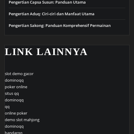
Pengertian Capsa Susun: Panduan Utama
Pengertian Aduq: Ciri-ciri dan Manfaat Utama
Pengertian Sakong: Panduan Komprehensif Permainan
LINK LAINNYA
slot demo gacor
dominoqq
poker online
situs qq
dominoqq
qq
online poker
demo slot mahjong
dominoqq
bandarqq