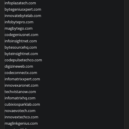
infoplazatech.com
bytegeniusxpert.com
innovatebytelab.com
infobytepro.com
magbytego.com
codegeniusnet.com
infoinsightnet.com
bytesourcehq.com
byteinsightnet.com
codepulsetechco.com
digizineweb.com
codeconnectx.com
infomatrixxpert.com
innovexaronet.com
techvistanow.com
infomatrixhq.com
cubixiosparklab.com
novaevotech.com
innovextechco.com
maglinkgenius.com