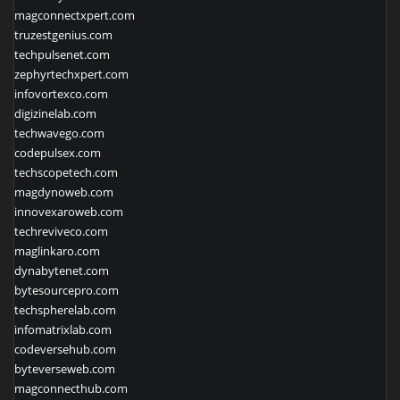
magconnectxpert.com
truzestgenius.com
techpulsenet.com
zephyrtechxpert.com
infovortexco.com
digizinelab.com
techwavego.com
codepulsex.com
techscopetech.com
magdynoweb.com
innovexaroweb.com
techreviveco.com
maglinkaro.com
dynabytenet.com
bytesourcepro.com
techspherelab.com
infomatrixlab.com
codeversehub.com
byteverseweb.com
magconnecthub.com