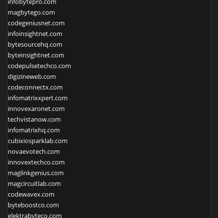
infobytepro.com
magbytego.com
codegeniusnet.com
infoinsightnet.com
bytesourcehq.com
byteinsightnet.com
codepulsetechco.com
digizineweb.com
codeconnectx.com
infomatrixxpert.com
innovexaronet.com
techvistanow.com
infomatrixhq.com
cubixiosparklab.com
novaevotech.com
innovextechco.com
maglinkgenius.com
magcircuitlab.com
codewavex.com
byteboostco.com
elektrabyteco.com