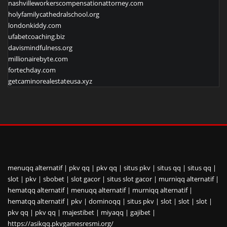
nashvilleworkerscompensationattorney.com
holyfamilycathedralschool.org
londonkiddy.com
ufabetcoaching.biz
davismindfulness.org
millionairebyte.com
fortechday.com
getcaminorealestateusa.xyz
menuqq alternatif
|
pkv qq
|
pkv qq
|
situs pkv
|
situs qq
|
situs qq
|
slot
|
pkv
|
sbobet
|
slot gacor
|
situs slot gacor
|
murniqq alternatif
|
hematqq alternatif
|
menuqq alternatif
|
murniqq alternatif
|
hematqq alternatif
|
pkv
|
dominoqq
|
situs pkv
|
slot
|
slot
|
slot
|
pkv qq
|
pkv qq
|
majestibet
|
miyaqq
|
gajibet
|
https://asikqq.pkvgamesresmi.org/