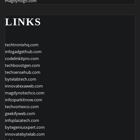
magdynogo.com
LINKS
techtronixhq.com
infogadgethub.com
codelinkitpro.com
techboostgen.com
techsensehub.com
bytelabtech.com
innovatexaweb.com
magdynotechco.com
infosparkitnow.com
techvortexco.com
geekifyweb.com
infoplazatech.com
bytegeniusxpert.com
innovatebytelab.com