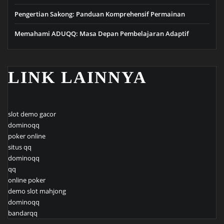
Pengertian Sakong: Panduan Komprehensif Permainan
Memahami ADUQQ: Masa Depan Pembelajaran Adaptif
LINK LAINNYA
slot demo gacor
dominoqq
poker online
situs qq
dominoqq
qq
online poker
demo slot mahjong
dominoqq
bandarqq