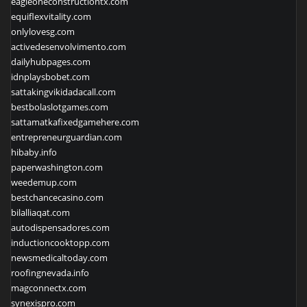
eagleoneconstructiontx.com
equiflexvitality.com
onlylovesg.com
activedesenvolvimento.com
dailyhubpages.com
idnplaysbobet.com
sattakingvikidadacall.com
bestbolaslotgames.com
sattamatkafixedgamehere.com
entrepreneurguardian.com
hibaby.info
paperwashington.com
weedemup.com
bestchancecasino.com
bilalliaqat.com
autodispensadores.com
inductioncooktopp.com
newsmedicaltoday.com
roofingnevada.info
magconnectx.com
synexispro.com