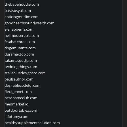
thebapehoodie.com
parasosyal.com
enticingmuslim.com
goodhealthsoundwealth.com
elenapoems.com
hellmouseretro.com
fcsabatehran.com
dogemutants.com
duramaxtop.com
takamasoudia.com
twdoingthings.com
stellabluedesignsco.com
paulsauthor.com
desirablecodeful.com
flexigennet.com
heronameclub.com
medmarket.io
outdoortablez.com
infotomy.com
healthysupplementsolution.com