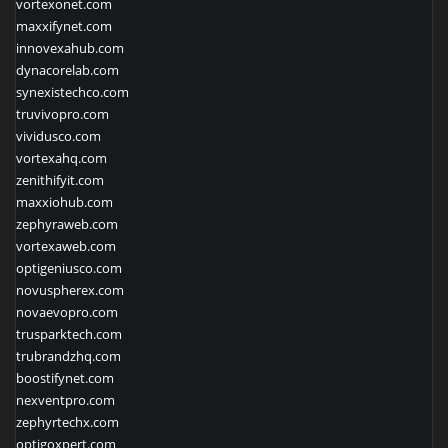
vortexonet.com
maxxifynet.com
innovexahub.com
dynacorelab.com
synexistechco.com
truvivopro.com
vividusco.com
vortexahq.com
zenithifyit.com
maxxiohub.com
zephyraweb.com
vortexaweb.com
optigeniusco.com
novuspherex.com
novaevopro.com
trusparktech.com
trubrandzhq.com
boostifynet.com
nexventpro.com
zephyrtechx.com
optigoxpert.com