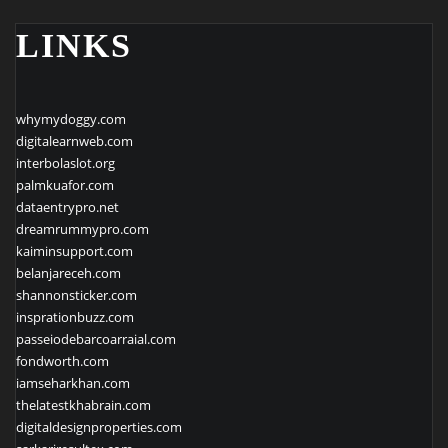
LINKS
whymydoggy.com
digitalearnweb.com
interbolaslot.org
palmkuafor.com
dataentrypro.net
dreamrummypro.com
kaiminsupport.com
belanjareceh.com
shannonsticker.com
insprationbuzz.com
passeiodebarcoarraial.com
fondworth.com
iamseharkhan.com
thelatestkhabrain.com
digitaldesignproperties.com