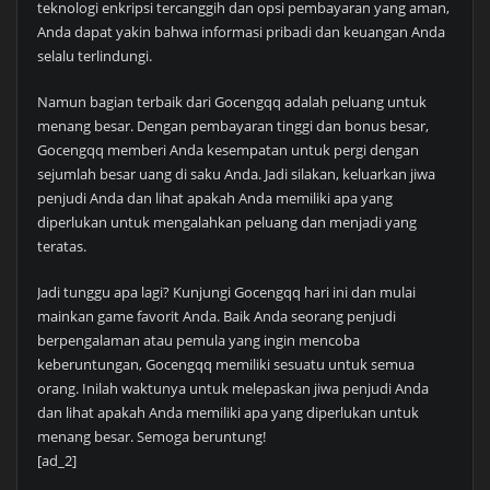
teknologi enkripsi tercanggih dan opsi pembayaran yang aman,
Anda dapat yakin bahwa informasi pribadi dan keuangan Anda
selalu terlindungi.
Namun bagian terbaik dari Gocengqq adalah peluang untuk
menang besar. Dengan pembayaran tinggi dan bonus besar,
Gocengqq memberi Anda kesempatan untuk pergi dengan
sejumlah besar uang di saku Anda. Jadi silakan, keluarkan jiwa
penjudi Anda dan lihat apakah Anda memiliki apa yang
diperlukan untuk mengalahkan peluang dan menjadi yang
teratas.
Jadi tunggu apa lagi? Kunjungi Gocengqq hari ini dan mulai
mainkan game favorit Anda. Baik Anda seorang penjudi
berpengalaman atau pemula yang ingin mencoba
keberuntungan, Gocengqq memiliki sesuatu untuk semua
orang. Inilah waktunya untuk melepaskan jiwa penjudi Anda
dan lihat apakah Anda memiliki apa yang diperlukan untuk
menang besar. Semoga beruntung!
[ad_2]