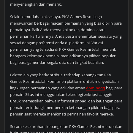
menyenangkan dan menarik.
Selain kemudahan aksesnya, PKV Games Resmi juga
menawarkan berbagai macam permainan yang bisa dipilih para
pemainnya. Baik Anda menyukai poker, domino, atau
permainan kartu lainnya, Anda pasti menemukan sesuatu yang
sesuai dengan preferensi Anda di platform ini. Variasi
permainan yang tersedia di PKV Games Resmi telah menarik
beragam kelompok pemain, menjadikannya pilihan populer
bagi para gamer dari segala usia dan tingkat keahlian.
Faktor lain yang berkontribusi terhadap kebangkitan PKV
Games Resmi adalah komitmen platform untuk menyediakan
lingkungan permainan yang adil dan aman
dominoqq
bagi para
pemain. Situs ini menggunakan teknologi enkripsi canggih
untuk memastikan bahwa informasi pribadi dan keuangan para
pemain terlindungi, memberikan ketenangan pikiran bagi para
pemain saat mereka menikmati permainan favorit mereka.
Secara keseluruhan, kebangkitan PKV Games Resmi merupakan