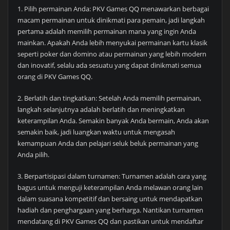
1. Pilih permainan Anda: PKV Games QQ menawarkan berbagai
macam permainan untuk dinikmati para pemain, jadi langkah
pertama adalah memilih permainan mana yang ingin Anda
mainkan. Apakah Anda lebih menyukai permainan kartu klasik
seperti poker dan domino atau permainan yang lebih modern
dan inovatif, selalu ada sesuatu yang dapat dinikmati semua
orang di PKV Games QQ.
2. Berlatih dan tingkatkan: Setelah Anda memilih permainan,
langkah selanjutnya adalah berlatih dan meningkatkan
keterampilan Anda. Semakin banyak Anda bermain, Anda akan
semakin baik, jadi luangkan waktu untuk mengasah
kemampuan Anda dan pelajari seluk beluk permainan yang
Anda pilih.
3. Berpartisipasi dalam turnamen: Turnamen adalah cara yang
bagus untuk menguji keterampilan Anda melawan orang lain
dalam suasana kompetitif dan bersaing untuk mendapatkan
hadiah dan penghargaan yang berharga. Nantikan turnamen
mendatang di PKV Games QQ dan pastikan untuk mendaftar