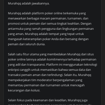
Murahqq adalah jawabannya.
Murahqq adalah platform poker online terkemuka yang
menawarkan berbagai macam permainan, turnamen, dan
promosi untuk pemain dari semua tingkat keahlian. Dengan
antarmuka yang ramah pengguna dan lingkungan permainan
yang aman, Murahqq adalah tempat yang tepat untuk
mengasah keterampilan poker Anda dan bersaing dengan
pemain dari seluruh dunia.
Salah satu fitur utama yang membedakan Murahqq dari situs
poker online lainnya adalah komitmennya terhadap permainan
yang adil dan transparansi. Platform ini menggunakan teknologi
enkripsi canggih untuk memastikan bahwa semua data dan
transaksi pemain aman dan terlindungi. Selain itu, Murahqq
mempekerjakan tim moderator berpengalaman yang
memantau permainan dan turnamen untuk mencegah
kecurangan dan kolusi.
Selain fokus pada keamanan dan keadilan, Murahqq juga