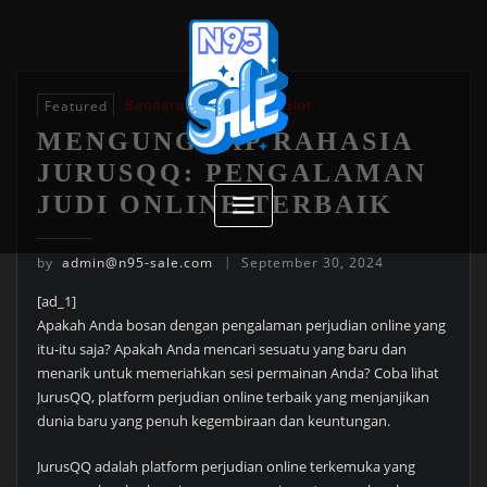
Skip
to
content
Featured
Bandarqq
,
SBOBET88
,
Slot
MENGUNGKAP RAHASIA
JURUSQQ: PENGALAMAN
JUDI ONLINE TERBAIK
by
admin@n95-sale.com
September 30, 2024
[ad_1]
Apakah Anda bosan dengan pengalaman perjudian online yang
itu-itu saja? Apakah Anda mencari sesuatu yang baru dan
menarik untuk memeriahkan sesi permainan Anda? Coba lihat
JurusQQ, platform perjudian online terbaik yang menjanjikan
dunia baru yang penuh kegembiraan dan keuntungan.
JurusQQ adalah platform perjudian online terkemuka yang