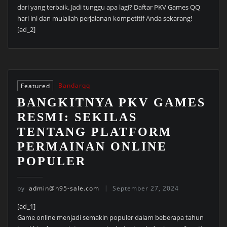
dari yang terbaik. Jadi tunggu apa lagi? Daftar PKV Games QQ
hari ini dan mulailah perjalanan kompetitif Anda sekarang!
[ad_2]
Featured
Bandarqq
BANGKITNYA PKV GAMES
RESMI: SEKILAS
TENTANG PLATFORM
PERMAINAN ONLINE
POPULER
by
admin@n95-sale.com
September 27, 2024
[ad_1]
Game online menjadi semakin populer dalam beberapa tahun