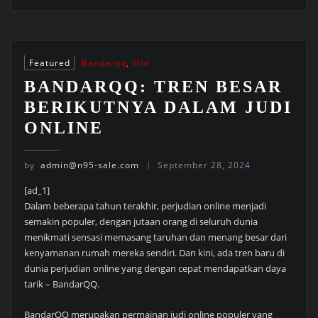
Featured
Bandarqq
,
Slot
BANDARQQ: TREN BESAR
BERIKUTNYA DALAM JUDI
ONLINE
by
admin@n95-sale.com
September 28, 2024
[ad_1]
Dalam beberapa tahun terakhir, perjudian online menjadi
semakin populer, dengan jutaan orang di seluruh dunia
menikmati sensasi memasang taruhan dan menang besar dari
kenyamanan rumah mereka sendiri. Dan kini, ada tren baru di
dunia perjudian online yang dengan cepat mendapatkan daya
tarik – BandarQQ.
BandarQQ merupakan permainan judi online populer yang