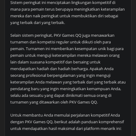
Sistem peringkat ini menciptakan lingkungan kompetitif di
mana para pemain terus berupaya meningkatkan keterampilan
mereka dan naik peringkat untuk membuktikan diri sebagai
yang terbaik dari yang terbaik.
Selain sistem peringkat, PKV Games QQ juga menawarkan
turnamen dan kompetisi reguler untuk diikuti oleh para
pemain. Turnamen ini memberikan kesempatan unik bagi para
pemain untuk menguji keterampilan mereka melawan orang
lain dalam suasana kompetitif dan bersaing untuk
mendapatkan hadiah dan hadiah berharga. Apakah Anda
seorang profesional berpengalaman yang ingin menguji
keterampilan Anda melawan yang terbaik dari yang terbaik atau
pendatang baru yang ingin meningkatkan kemampuan Anda,
selalu ada sesuatu yang dapat dinikmati semua orang di
turnamen yang ditawarkan oleh PKV Games QQ.
Untuk membantu Anda memulai perjalanan kompetitif Anda
dengan PKV Games QQ, berikut adalah panduan komprehensif
untuk mendapatkan hasil maksimal dari platform menarik ini: