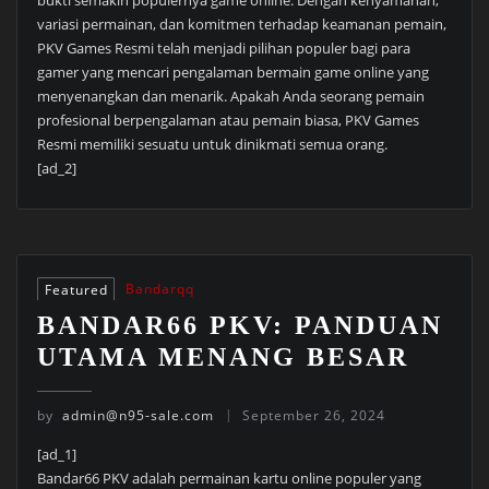
bukti semakin populernya game online. Dengan kenyamanan,
variasi permainan, dan komitmen terhadap keamanan pemain,
PKV Games Resmi telah menjadi pilihan populer bagi para
gamer yang mencari pengalaman bermain game online yang
menyenangkan dan menarik. Apakah Anda seorang pemain
profesional berpengalaman atau pemain biasa, PKV Games
Resmi memiliki sesuatu untuk dinikmati semua orang.
[ad_2]
Featured
Bandarqq
BANDAR66 PKV: PANDUAN
UTAMA MENANG BESAR
by
admin@n95-sale.com
September 26, 2024
[ad_1]
Bandar66 PKV adalah permainan kartu online populer yang