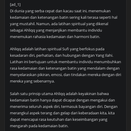
[ad_1]
Di dunia yang serba cepat dan kacau saat ini, menemukan
kedamaian dan ketenangan batin sering kali terasa seperti hal
yang mustahil. Namun, ada latihan spiritual yang dikenal
sebagai Ahliqq yang menjanjikan membantu individu
menemukan rahasia kedamaian dan harmoni batin.
Ahliqq adalah latihan spiritual Sufi yang berfokus pada
kesadaran diri, perhatian, dan hubungan dengan Yang Ilahi.
Latihan ini bertujuan untuk membantu individu menumbuhkan
rasa kedamaian dan ketenangan batin yang mendalam dengan
menyelaraskan pikiran, emosi, dan tindakan mereka dengan diri
mereka yang sebenarnya.
Salah satu prinsip utama Ahliqq adalah keyakinan bahwa
kedamaian batin hanya dapat dicapai dengan mengakui dan
menerima seluruh aspek diri, termasuk bayangan diri. Dengan
merangkul aspek terang dan gelap dari keberadaan kita, kita
dapat mencapai rasa keutuhan dan keseimbangan yang
mengarah pada kedamaian batin.