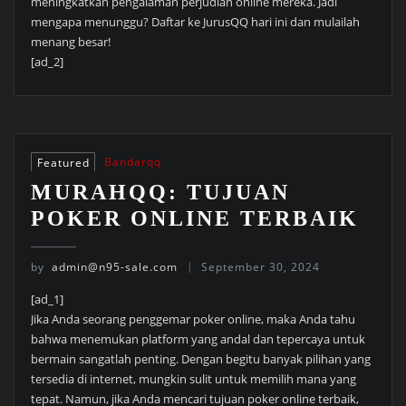
meningkatkan pengalaman perjudian online mereka. Jadi
mengapa menunggu? Daftar ke JurusQQ hari ini dan mulailah
menang besar!
[ad_2]
Featured
Bandarqq
MURAHQQ: TUJUAN
POKER ONLINE TERBAIK
by
admin@n95-sale.com
September 30, 2024
[ad_1]
Jika Anda seorang penggemar poker online, maka Anda tahu
bahwa menemukan platform yang andal dan tepercaya untuk
bermain sangatlah penting. Dengan begitu banyak pilihan yang
tersedia di internet, mungkin sulit untuk memilih mana yang
tepat. Namun, jika Anda mencari tujuan poker online terbaik,