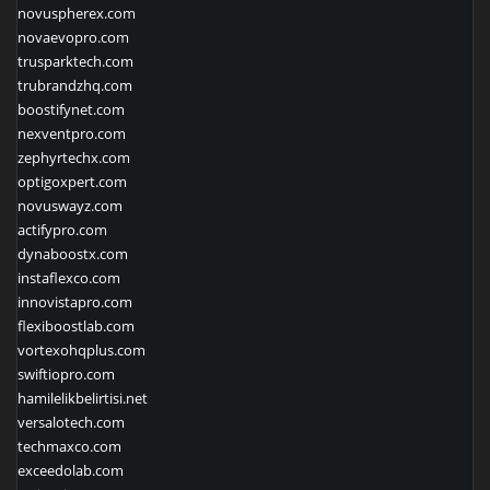
novuspherex.com
novaevopro.com
trusparktech.com
trubrandzhq.com
boostifynet.com
nexventpro.com
zephyrtechx.com
optigoxpert.com
novuswayz.com
actifypro.com
dynaboostx.com
instaflexco.com
innovistapro.com
flexiboostlab.com
vortexohqplus.com
swiftiopro.com
hamilelikbelirtisi.net
versalotech.com
techmaxco.com
exceedolab.com