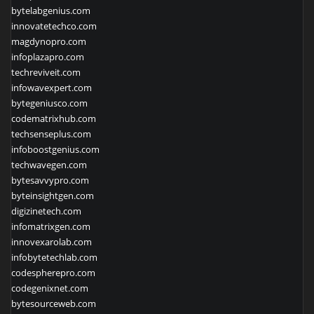
bytelabgenius.com
innovatetechco.com
magdynopro.com
infoplazapro.com
techreviveit.com
infowavexpert.com
bytegeniusco.com
codematrixhub.com
techsenseplus.com
infoboostgenius.com
techwavegen.com
bytesavvypro.com
byteinsightgen.com
digizinetech.com
infomatrixgen.com
innovexarolab.com
infobytetechlab.com
codespherepro.com
codegenixnet.com
bytesourceweb.com