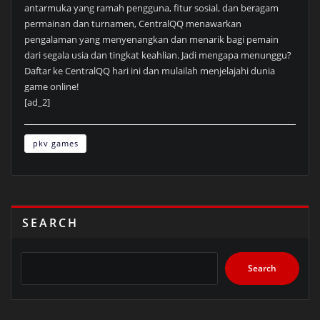
antarmuka yang ramah pengguna, fitur sosial, dan beragam
permainan dan turnamen, CentralQQ menawarkan
pengalaman yang menyenangkan dan menarik bagi pemain
dari segala usia dan tingkat keahlian. Jadi mengapa menunggu?
Daftar ke CentralQQ hari ini dan mulailah menjelajahi dunia
game online!
[ad_2]
pkv games
SEARCH
Search