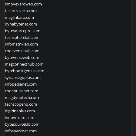
innovexaroweb.com
techreviveco.com
maglinkaro.com
dynabytenet.com
bytesourcepro.com
techspherelab.com
infomatrixlab.com
codeversehub.com
byteverseweb.com
magconnecthub.com
byteboostgenius.com
synapsegoplus.com
infopedianet.com
codepulsenet.com
magdynotech.com
techscopehq.com
digizineplus.com
innovexaro.com
bytesourcelab.com
infosparknet.com