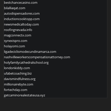
bestchancecasino.com
bilalliaqat.com
autodispensadores.com
inductioncooktopp.com
newsmedicaltoday.com
roofingnevada.info
magconnectx.com
synexispro.com
holayomi.com
ligadeciclismodecundinamarca.com
nashvilleworkerscompensationattorney.com
holyfamilycathedralschool.org
londonkiddy.com
ufabetcoaching.biz
davismindfulness.org
millionairebyte.com
fortechday.com
getcaminorealestateusa.xyz