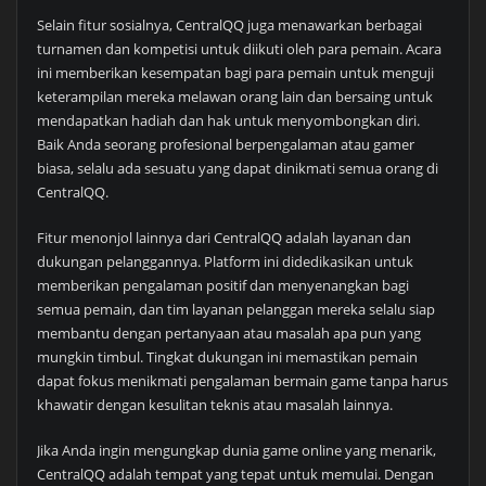
Selain fitur sosialnya, CentralQQ juga menawarkan berbagai
turnamen dan kompetisi untuk diikuti oleh para pemain. Acara
ini memberikan kesempatan bagi para pemain untuk menguji
keterampilan mereka melawan orang lain dan bersaing untuk
mendapatkan hadiah dan hak untuk menyombongkan diri.
Baik Anda seorang profesional berpengalaman atau gamer
biasa, selalu ada sesuatu yang dapat dinikmati semua orang di
CentralQQ.
Fitur menonjol lainnya dari CentralQQ adalah layanan dan
dukungan pelanggannya. Platform ini didedikasikan untuk
memberikan pengalaman positif dan menyenangkan bagi
semua pemain, dan tim layanan pelanggan mereka selalu siap
membantu dengan pertanyaan atau masalah apa pun yang
mungkin timbul. Tingkat dukungan ini memastikan pemain
dapat fokus menikmati pengalaman bermain game tanpa harus
khawatir dengan kesulitan teknis atau masalah lainnya.
Jika Anda ingin mengungkap dunia game online yang menarik,
CentralQQ adalah tempat yang tepat untuk memulai. Dengan