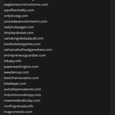
eagleoneconstructiontx.com
equiflexvitality.com
onlylovesg.com
activedesenvolvimento.com
dailyhubpages.com
idnplaysbobet.com
sattakingvikidadacall.com
bestbolaslotgames.com
sattamatkafixedgamehere.com
entrepreneurguardian.com
hibaby.info
paperwashington.com
weedemup.com
bestchancecasino.com
bilalliaqat.com
autodispensadores.com
inductioncooktopp.com
newsmedicaltoday.com
roofingnevada.info
magconnectx.com