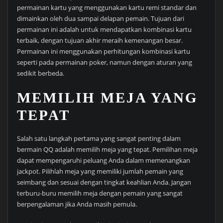
permainan kartu yang menggunakan kartu remi standar dan
dimainkan oleh dua sampai delapan pemain. Tujuan dari
permainan ini adalah untuk mendapatkan kombinasi kartu
terbaik, dengan tujuan akhir meraih kemenangan besar.
Permainan ini menggunakan perhitungan kombinasi kartu
seperti pada permainan poker, namun dengan aturan yang
sedikit berbeda.
MEMILIH MEJA YANG
TEPAT
Salah satu langkah pertama yang sangat penting dalam
bermain QQ adalah memilih meja yang tepat. Pemilihan meja
dapat mempengaruhi peluang Anda dalam memenangkan
jackpot. Pilihlah meja yang memiliki jumlah pemain yang
seimbang dan sesuai dengan tingkat keahlian Anda. Jangan
terburu-buru memilih meja dengan pemain yang sangat
berpengalaman jika Anda masih pemula.