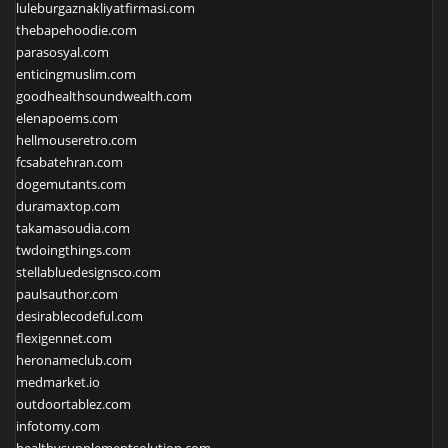
luleburgaznakliyatfirmasi.com
thebapehoodie.com
parasosyal.com
enticingmuslim.com
goodhealthsoundwealth.com
elenapoems.com
hellmouseretro.com
fcsabatehran.com
dogemutants.com
duramaxtop.com
takamasoudia.com
twdoingthings.com
stellabluedesignsco.com
paulsauthor.com
desirablecodeful.com
flexigennet.com
heronameclub.com
medmarket.io
outdoortablez.com
infotomy.com
healthysupplementsolution.com