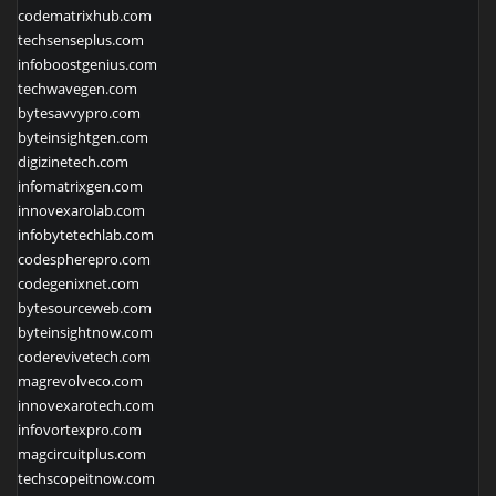
codematrixhub.com
techsenseplus.com
infoboostgenius.com
techwavegen.com
bytesavvypro.com
byteinsightgen.com
digizinetech.com
infomatrixgen.com
innovexarolab.com
infobytetechlab.com
codespherepro.com
codegenixnet.com
bytesourceweb.com
byteinsightnow.com
coderevivetech.com
magrevolveco.com
innovexarotech.com
infovortexpro.com
magcircuitplus.com
techscopeitnow.com