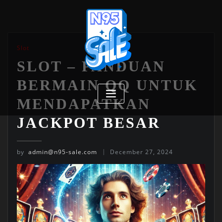
Skip
to
content
Slot
SLOT – PANDUAN
BERMAIN QQ UNTUK
MENDAPATKAN
JACKPOT BESAR
by
admin@n95-sale.com
December 27, 2024