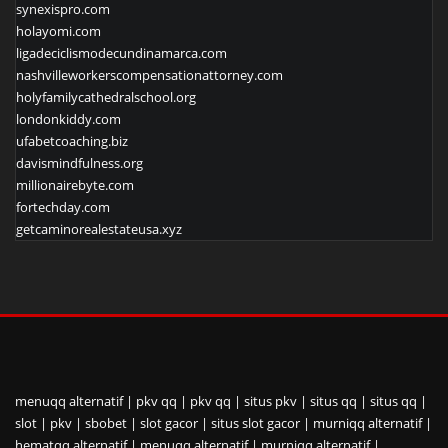
synexispro.com
holayomi.com
ligadeciclismodecundinamarca.com
nashvilleworkerscompensationattorney.com
holyfamilycathedralschool.org
londonkiddy.com
ufabetcoaching.biz
davismindfulness.org
millionairebyte.com
fortechday.com
getcaminorealestateusa.xyz
menuqq alternatif
|
pkv qq
|
pkv qq
|
situs pkv
|
situs qq
|
situs qq
|
slot
|
pkv
|
sbobet
|
slot gacor
|
situs slot gacor
|
murniqq alternatif
|
hematqq alternatif
|
menuqq alternatif
|
murniqq alternatif
|