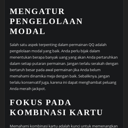
MENGATUR
PENGELOLAAN
MODAL
Salah satu aspek terpenting dalam permainan QQ adalah
pengelolaan modal yang baik. Anda perlu bijak dalam
menentukan berapa banyak uang yang akan Anda pertaruhkan
dalam setiap putaran permainan. Jangan terlalu serakah dengan
bertaruh besar pada awal permainan jika Anda belum
memahami dinamika meja dengan baik. Sebaliknya, jangan
terlalu konservatif juga, karena ini dapat menghambat peluang
Anda meraih jackpot.
FOKUS PADA
KOMBINASI KARTU
Memahami kombinasi kartu adalah kunci untuk memenangkan