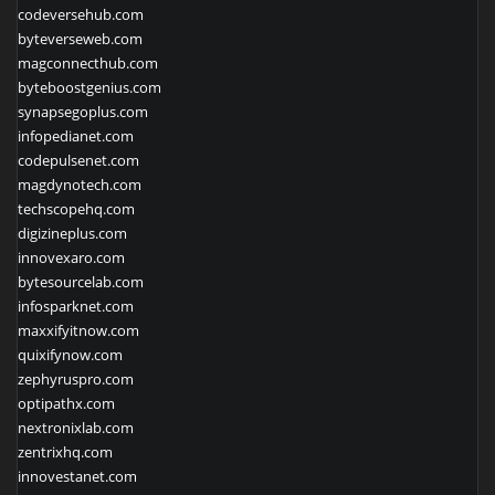
codeversehub.com
byteverseweb.com
magconnecthub.com
byteboostgenius.com
synapsegoplus.com
infopedianet.com
codepulsenet.com
magdynotech.com
techscopehq.com
digizineplus.com
innovexaro.com
bytesourcelab.com
infosparknet.com
maxxifyitnow.com
quixifynow.com
zephyruspro.com
optipathx.com
nextronixlab.com
zentrixhq.com
innovestanet.com