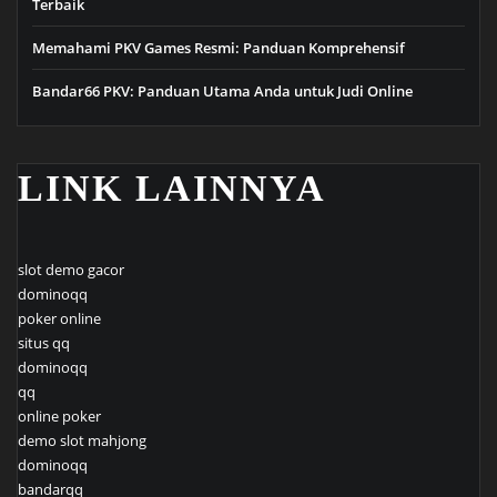
Terbaik
Memahami PKV Games Resmi: Panduan Komprehensif
Bandar66 PKV: Panduan Utama Anda untuk Judi Online
LINK LAINNYA
slot demo gacor
dominoqq
poker online
situs qq
dominoqq
qq
online poker
demo slot mahjong
dominoqq
bandarqq