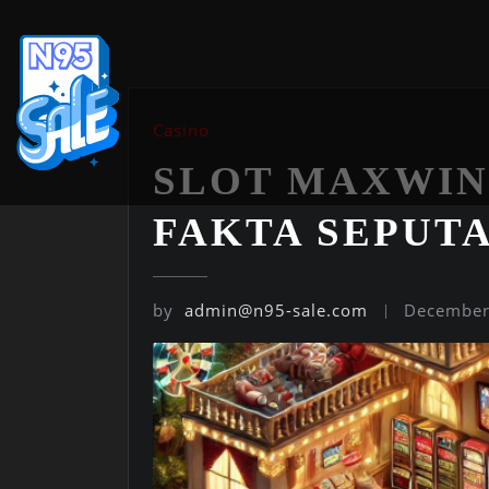
Skip
to
content
Casino
SLOT MAXWIN
FAKTA SEPUTA
by
admin@n95-sale.com
December