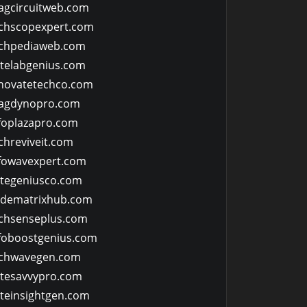
gcircuitweb.com
chscopexpert.com
chpediaweb.com
telabgenius.com
novatetechco.com
agdynopro.com
foplazapro.com
chreviveit.com
fowavexpert.com
tegeniusco.com
dematrixhub.com
chsenseplus.com
foboostgenius.com
echwavegen.com
tesavvypro.com
teinsightgen.com