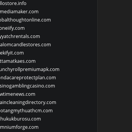
llostore.info
smediamaker.com
obalthoughtonline.com
neiify.com
yatchrentals.com
alomcandlestores.com
ekifyit.com
ttamatkaes.com
unchyrollpremiumapk.com
ndacareprotectplan.com
sinogamblingcasino.com
owtimenews.com
aincleaningdirectory.com
aotangmythuathcm.com
thukukburosu.com
omniumforge.com