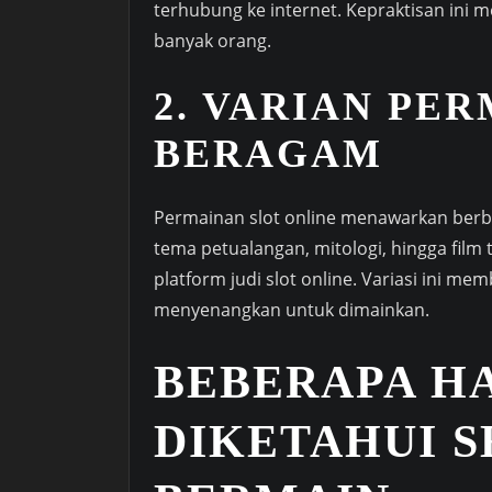
terhubung ke internet. Kepraktisan ini m
banyak orang.
2. VARIAN PE
BERAGAM
Permainan slot online menawarkan berbag
tema petualangan, mitologi, hingga film
platform judi slot online. Variasi ini 
menyenangkan untuk dimainkan.
BEBERAPA H
DIKETAHUI 