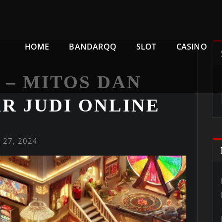
HOME
BANDARQQ
SLOT
CASINO
 – MITOS DAN
R JUDI ONLINE
 27, 2024