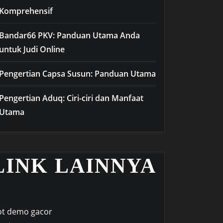
Komprehensif
Bandar66 PKV: Panduan Utama Anda
untuk Judi Online
Pengertian Capsa Susun: Panduan Utama
Pengertian Aduq: Ciri-ciri dan Manfaat
Utama
LINK LAINNYA
ot demo gacor