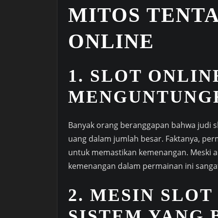
MITOS TENTA
ONLINE
1. SLOT ONLI
MENGUNTUNG
Banyak orang beranggapan bahwa judi sl
uang dalam jumlah besar. Faktanya, perma
untuk memastikan kemenangan. Meski ada
kemenangan dalam permainan ini sanga
2. MESIN SLOT
SISTEM YANG 