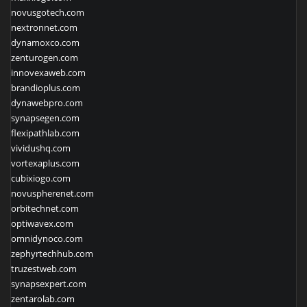
novusgotech.com
nextronnet.com
dynamoxco.com
zenturogen.com
innovexaweb.com
brandioplus.com
dynawebpro.com
synapsegen.com
flexipathlab.com
vividushq.com
vortexaplus.com
cubixiogo.com
novuspherenet.com
orbitechnet.com
optiwavex.com
omnidynoco.com
zephyrtechhub.com
truzestweb.com
synapsexpert.com
zentarolab.com