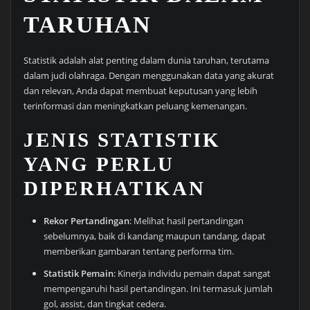
TARUHAN
Statistik adalah alat penting dalam dunia taruhan, terutama
dalam judi olahraga. Dengan menggunakan data yang akurat
dan relevan, Anda dapat membuat keputusan yang lebih
terinformasi dan meningkatkan peluang kemenangan.
JENIS STATISTIK
YANG PERLU
DIPERHATIKAN
Rekor Pertandingan
: Melihat hasil pertandingan
sebelumnya, baik di kandang maupun tandang, dapat
memberikan gambaran tentang performa tim.
Statistik Pemain
: Kinerja individu pemain dapat sangat
mempengaruhi hasil pertandingan. Ini termasuk jumlah
gol, assist, dan tingkat cedera.