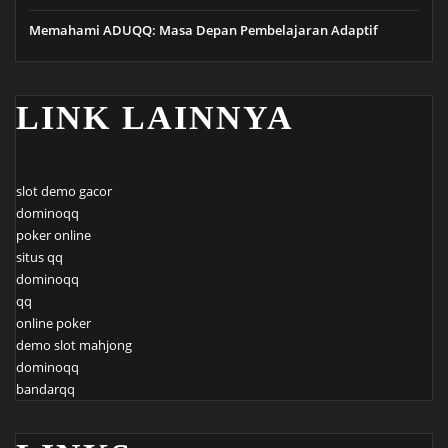
Memahami ADUQQ: Masa Depan Pembelajaran Adaptif
LINK LAINNYA
slot demo gacor
dominoqq
poker online
situs qq
dominoqq
qq
online poker
demo slot mahjong
dominoqq
bandarqq