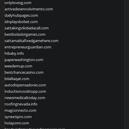
onlylovesg.com
activedesenvolvimento.com
dailyhubpages.com
idnplaysbobet.com
sattakingvikidadacall.com
bestbolaslotgames.com
sattamatkafixedgamehere.com
entrepreneurguardian.com
hibaby.info
paperwashington.com
weedemup.com
bestchancecasino.com
bilalliaqat.com
autodispensadores.com
inductioncooktopp.com
newsmedicaltoday.com
roofingnevada.info
magconnectx.com
synexispro.com
holayomi.com