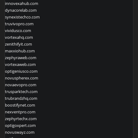
innovexahub.com
dynacorelab.com
synexistechco.com
truvivopro.com
vividusco.com
vortexahq.com
zenithifyit.com
maxxiohub.com
zephyraweb.com
vortexaweb.com
optigeniusco.com
novuspherex.com
novaevopro.com
trusparktech.com
trubrandzhq.com
boostifynet.com
nexventpro.com
zephyrtechx.com
optigoxpert.com
novuswayz.com