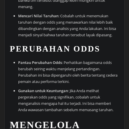
bahwa tim tersebut dianggap lebih mungkin untuk
menang.
Mencari Nilai Taruhan
: Cobalah untuk menemukan
taruhan dengan odds yang menawarkan nilai lebih baik
dibandingkan dengan analisis yang Anda lakukan. Ini bisa
menjadi sinyal bahwa taruhan tersebut layak dipasang.
PERUBAHAN ODDS
Pantau Perubahan Odds
: Perhatikan bagaimana odds
berubah seiring waktu menjelang pertandingan.
Perubahan ini bisa dipengaruhi oleh berita tentang cedera
pemain atau performa terkini.
Gunakan untuk Keuntungan
: Jika Anda melihat
pergerakan odds yang signifikan, cobalah untuk
menganalisis mengapa hal itu terjadi. Ini bisa memberi
Anda wawasan tambahan sebelum memasang taruhan.
MENGELOLA