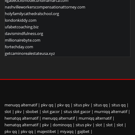
ligadeciclismodecundinamarca.com
nashvilleworkerscompensationattorney.com
holyfamilycathedralschool.org
londonkiddy.com
ufabetcoaching.biz
davismindfulness.org
millionairebyte.com
fortechday.com
getcaminorealestateusa.xyz
menuqq alternatif
|
pkv qq
|
pkv qq
|
situs pkv
|
situs qq
|
situs qq
|
slot
|
pkv
|
sbobet
|
slot gacor
|
situs slot gacor
|
murniqq alternatif
|
hematqq alternatif
|
menuqq alternatif
|
murniqq alternatif
|
hematqq alternatif
|
pkv
|
dominoqq
|
situs pkv
|
slot
|
slot
|
slot
|
pkv qq
|
pkv qq
|
majestibet
|
miyaqq
|
gajibet
|