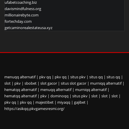
ufabetcoaching.biz
davismindfulness.org
millionairebyte.com
fortechday.com
getcaminorealestateusa.xyz
menuqq alternatif
|
pkv qq
|
pkv qq
|
situs pkv
|
situs qq
|
situs qq
|
slot
|
pkv
|
sbobet
|
slot gacor
|
situs slot gacor
|
murniqq alternatif
|
hematqq alternatif
|
menuqq alternatif
|
murniqq alternatif
|
hematqq alternatif
|
pkv
|
dominoqq
|
situs pkv
|
slot
|
slot
|
slot
|
pkv qq
|
pkv qq
|
majestibet
|
miyaqq
|
gajibet
|
https://asikqq.pkvgamesresmi.org/