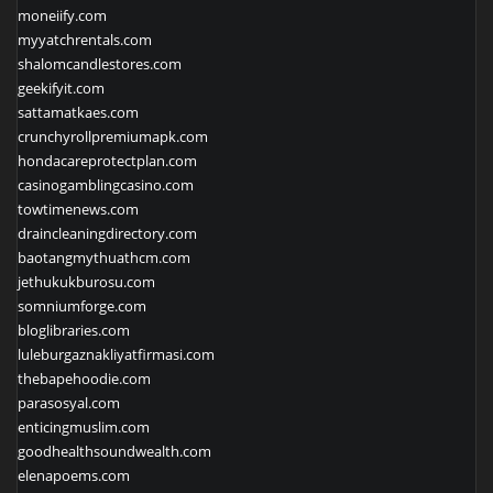
moneiify.com
myyatchrentals.com
shalomcandlestores.com
geekifyit.com
sattamatkaes.com
crunchyrollpremiumapk.com
hondacareprotectplan.com
casinogamblingcasino.com
towtimenews.com
draincleaningdirectory.com
baotangmythuathcm.com
jethukukburosu.com
somniumforge.com
bloglibraries.com
luleburgaznakliyatfirmasi.com
thebapehoodie.com
parasosyal.com
enticingmuslim.com
goodhealthsoundwealth.com
elenapoems.com