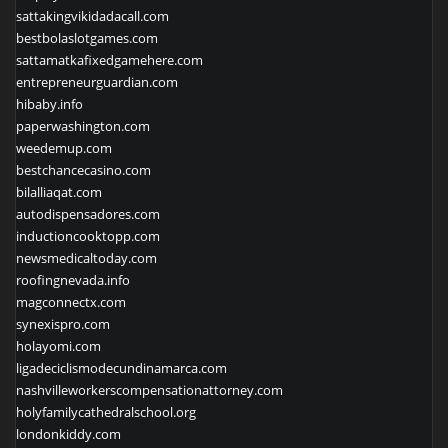
sattakingvikidadacall.com
bestbolaslotgames.com
sattamatkafixedgamehere.com
entrepreneurguardian.com
hibaby.info
paperwashington.com
weedemup.com
bestchancecasino.com
bilalliaqat.com
autodispensadores.com
inductioncooktopp.com
newsmedicaltoday.com
roofingnevada.info
magconnectx.com
synexispro.com
holayomi.com
ligadeciclismodecundinamarca.com
nashvilleworkerscompensationattorney.com
holyfamilycathedralschool.org
londonkiddy.com