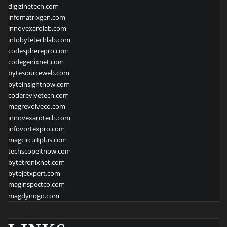
digizinetech.com
infomatrixgen.com
innovexarolab.com
infobytetechlab.com
codespherepro.com
codegenixnet.com
bytesourceweb.com
byteinsightnow.com
coderevivetech.com
magrevolveco.com
innovexarotech.com
infovortexpro.com
magcircuitplus.com
techscopeitnow.com
bytetronixnet.com
bytejetxpert.com
maginspectco.com
magdynogo.com