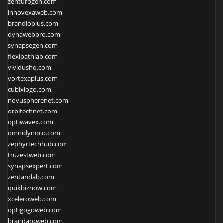
zenturogen.com
innovexaweb.com
brandioplus.com
dynawebpro.com
synapsegen.com
flexipathlab.com
vividushq.com
vortexaplus.com
cubixiogo.com
novuspherenet.com
orbitechnet.com
optiwavex.com
omnidynoco.com
zephyrtechhub.com
truzestweb.com
synapsexpert.com
zentarolab.com
quikbiznow.com
xceleroweb.com
optigogoweb.com
brandaroweb.com