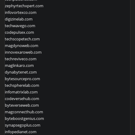
zephyrtechxpert.com
infovortexco.com
digizinelab.com
techwavego.com
codepulsex.com
techscopetech.com
magdynoweb.com
innovexaroweb.com
techreviveco.com
maglinkaro.com
dynabytenet.com
bytesourcepro.com
techspherelab.com
infomatrixlab.com
codeversehub.com
byteverseweb.com
magconnecthub.com
byteboostgenius.com
synapsegoplus.com
infopedianet.com