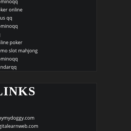
ominoqq
ker online
tus qq
ominoqq
q
line poker
mo slot mahjong
ominoqq
andarqq
LINKS
hymydoggy.com
gitalearnweb.com