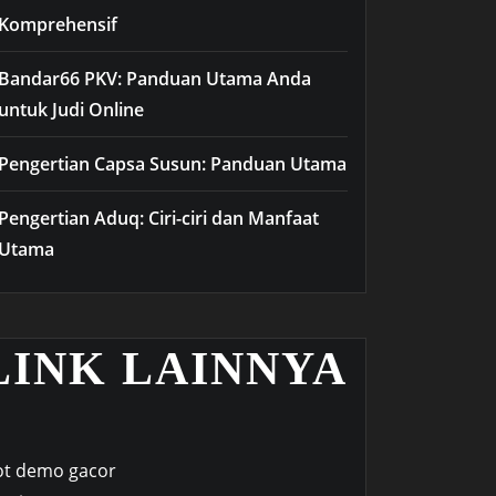
Komprehensif
Bandar66 PKV: Panduan Utama Anda
untuk Judi Online
Pengertian Capsa Susun: Panduan Utama
Pengertian Aduq: Ciri-ciri dan Manfaat
Utama
LINK LAINNYA
ot demo gacor