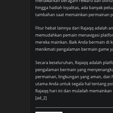
menawarkan beragam reward dan bonus
hingga hadiah loyalitas, ada banyak pe
tambahan saat memainkan permainan pok
Fitur hebat lainnya dari Rajaqq adalah
memudahkan pemain menavigasi platfo
mereka mainkan. Baik Anda bermain di k
menikmati pengalaman bermain game yan
Secara keseluruhan, Rajaqq adalah plat
pengalaman bermain yang menyenangka
permainan, lingkungan yang aman, dan 
utama Anda untuk segala hal tentang po
Rajaqq hari ini dan mulailah memainkan 
[ad_2]