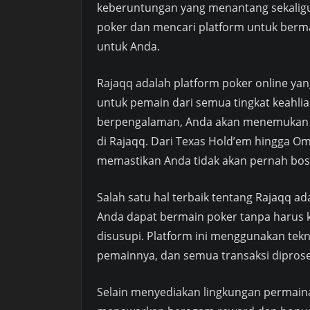
keberuntungan yang menantang sekaligu
poker dan mencari platform untuk berma
untuk Anda.
Rajaqq adalah platform poker online 
untuk pemain dari semua tingkat keahli
berpengalaman, Anda akan menemukan p
di Rajaqq. Dari Texas Hold’em hingga Oma
memastikan Anda tidak akan pernah bos
Salah satu hal terbaik tentang Rajaqq a
Anda dapat bermain poker tanpa harus k
disusupi. Platform ini menggunakan tekn
pemainnya, dan semua transaksi dipros
Selain menyediakan lingkungan permain