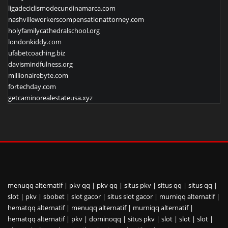
ligadeciclismodecundinamarca.com
nashvilleworkerscompensationattorney.com
holyfamilycathedralschool.org
londonkiddy.com
ufabetcoaching.biz
davismindfulness.org
millionairebyte.com
fortechday.com
getcaminorealestateusa.xyz
menuqq alternatif
|
pkv qq
|
pkv qq
|
situs pkv
|
situs qq
|
situs qq
|
slot
|
pkv
|
sbobet
|
slot gacor
|
situs slot gacor
|
murniqq alternatif
|
hematqq alternatif
|
menuqq alternatif
|
murniqq alternatif
|
hematqq alternatif
|
pkv
|
dominoqq
|
situs pkv
|
slot
|
slot
|
slot
|