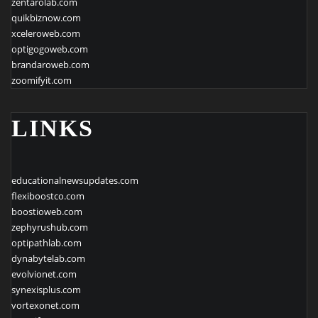
zentarolab.com
quikbiznow.com
xceleroweb.com
optigogoweb.com
brandaroweb.com
zoomifyit.com
LINKS
educationalnewsupdates.com
flexiboostco.com
boostioweb.com
zephyrushub.com
optipathlab.com
dynabytelab.com
evolvionet.com
synexisplus.com
vortexonet.com