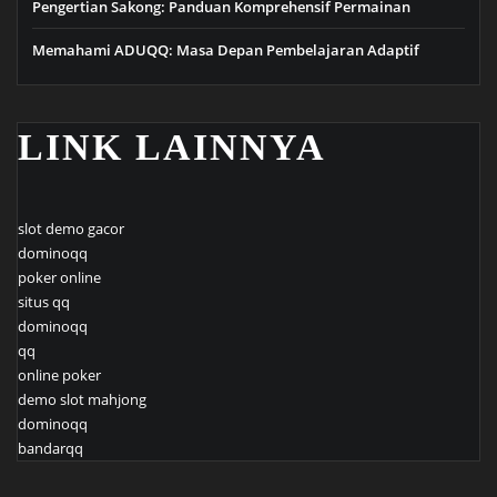
Pengertian Sakong: Panduan Komprehensif Permainan
Memahami ADUQQ: Masa Depan Pembelajaran Adaptif
LINK LAINNYA
slot demo gacor
dominoqq
poker online
situs qq
dominoqq
qq
online poker
demo slot mahjong
dominoqq
bandarqq