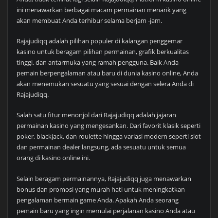
ini menawarkan berbagai macam permainan menarik yang
akan membuat Anda terhibur selama berjam -jam.
Rajajudiqq adalah pilihan populer di kalangan penggemar
kasino untuk beragam pilihan permainan, grafik berkualitas
tinggi, dan antarmuka yang ramah pengguna. Baik Anda
pemain berpengalaman atau baru di dunia kasino online, Anda
akan menemukan sesuatu yang sesuai dengan selera Anda di
Rajajudiqq.
Salah satu fitur menonjol dari Rajajudiqq adalah jajaran
permainan kasino yang mengesankan. Dari favorit klasik seperti
poker, blackjack, dan roulette hingga variasi modern seperti slot
dan permainan dealer langsung, ada sesuatu untuk semua
orang di kasino online ini.
Selain beragam permainannya, Rajajudiqq juga menawarkan
bonus dan promosi yang murah hati untuk meningkatkan
pengalaman bermain game Anda. Apakah Anda seorang
pemain baru yang ingin memulai perjalanan kasino Anda atau