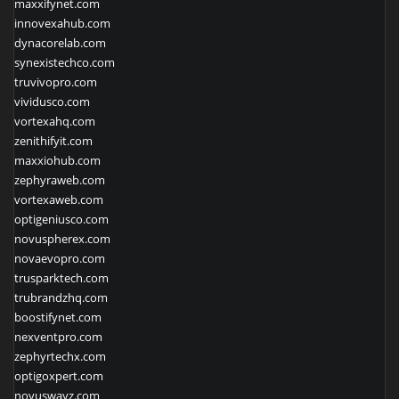
maxxifynet.com
innovexahub.com
dynacorelab.com
synexistechco.com
truvivopro.com
vividusco.com
vortexahq.com
zenithifyit.com
maxxiohub.com
zephyraweb.com
vortexaweb.com
optigeniusco.com
novuspherex.com
novaevopro.com
trusparktech.com
trubrandzhq.com
boostifynet.com
nexventpro.com
zephyrtechx.com
optigoxpert.com
novuswayz.com