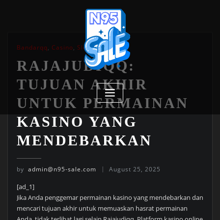
Skip
to
content
Bandarqq
,
Casino
,
Slot
RAJAJUDIQQ:
TUJUAN AKHIR
UNTUK PERMAINAN
KASINO YANG
MENDEBARKAN
by
admin@n95-sale.com
August 25, 2025
[ad_1]
Jika Anda penggemar permainan kasino yang mendebarkan dan
mencari tujuan akhir untuk memuaskan hasrat permainan
Anda, tidak terlihat lagi selain Rajajudiqq. Platform kasino online