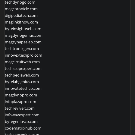
techdynogo.com
magchronicle.com
digipediatech.com
maglinkitnow.com
byteinsightweb.com
magdynogenius.com
magsynapselab.com
techtronixgen.com
innovextechpro.com
magcircuitweb.com
techscopexpert.com
techpediaweb.com
bytelabgenius.com
innovatetechco.com
magdynopro.com
infoplazapro.com
techreviveit.com
infowavexpert.com
bytegeniusco.com
codematrixhub.com
techsenseplus.com