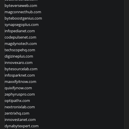
byteverseweb.com
magconnecthub.com
byteboostgenius.com
synapsegoplus.com
infopedianet.com
codepulsenet.com
magdynotech.com
techscopehq.com
digizineplus.com
innovexaro.com
bytesourcelab.com
infosparknet.com
maxxifyitnow.com
quixifynow.com
zephyruspro.com
optipathx.com
nextronixlab.com
zentrixhq.com
innovestanet.com
dynabytexpert.com