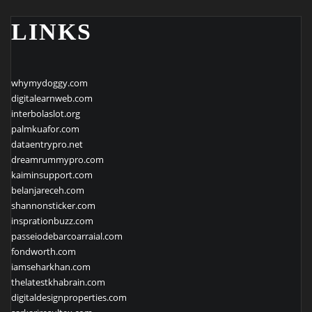
LINKS
whymydoggy.com
digitalearnweb.com
interbolaslot.org
palmkuafor.com
dataentrypro.net
dreamrummypro.com
kaiminsupport.com
belanjareceh.com
shannonsticker.com
insprationbuzz.com
passeiodebarcoarraial.com
fondworth.com
iamseharkhan.com
thelatestkhabrain.com
digitaldesignproperties.com