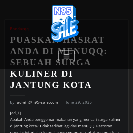
Skip
to
content
Bandarqq
PUASKAN HASRAT
ANDA DI MENUQQ:
SEBUAH SURGA
KULINER DI
JANTUNG KOTA
by
admin@n95-sale.com
June 29, 2025
[ad_1]
Apakah Anda penggemar makanan yang mencari surga kuliner
di jantung kota? Tidak terlihat lagi dari menuQQ! Restoran
populer ini adalah tempat yang sempurna untuk memuaskan