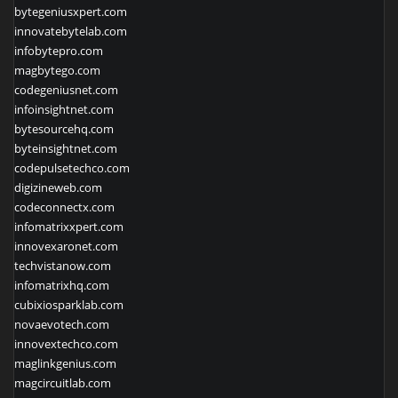
bytegeniusxpert.com
innovatebytelab.com
infobytepro.com
magbytego.com
codegeniusnet.com
infoinsightnet.com
bytesourcehq.com
byteinsightnet.com
codepulsetechco.com
digizineweb.com
codeconnectx.com
infomatrixxpert.com
innovexaronet.com
techvistanow.com
infomatrixhq.com
cubixiosparklab.com
novaevotech.com
innovextechco.com
maglinkgenius.com
magcircuitlab.com