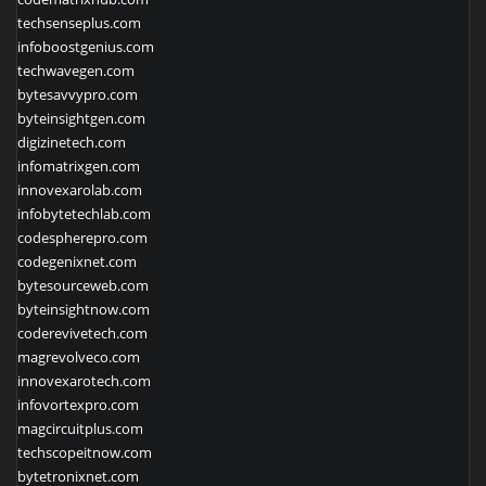
techsenseplus.com
infoboostgenius.com
techwavegen.com
bytesavvypro.com
byteinsightgen.com
digizinetech.com
infomatrixgen.com
innovexarolab.com
infobytetechlab.com
codespherepro.com
codegenixnet.com
bytesourceweb.com
byteinsightnow.com
coderevivetech.com
magrevolveco.com
innovexarotech.com
infovortexpro.com
magcircuitplus.com
techscopeitnow.com
bytetronixnet.com