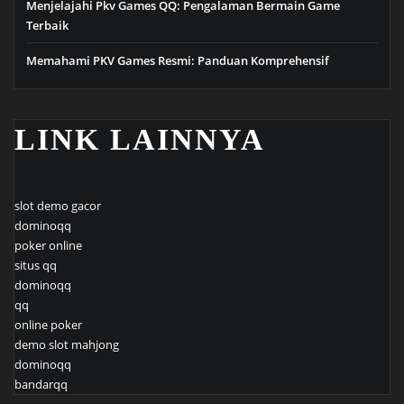
Menjelajahi Pkv Games QQ: Pengalaman Bermain Game
Terbaik
Memahami PKV Games Resmi: Panduan Komprehensif
LINK LAINNYA
slot demo gacor
dominoqq
poker online
situs qq
dominoqq
qq
online poker
demo slot mahjong
dominoqq
bandarqq