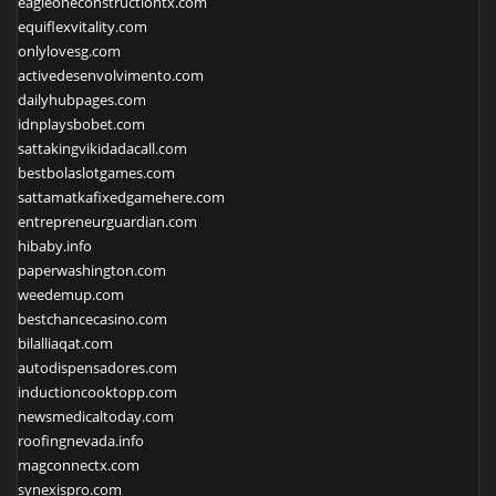
eagleoneconstructiontx.com
equiflexvitality.com
onlylovesg.com
activedesenvolvimento.com
dailyhubpages.com
idnplaysbobet.com
sattakingvikidadacall.com
bestbolaslotgames.com
sattamatkafixedgamehere.com
entrepreneurguardian.com
hibaby.info
paperwashington.com
weedemup.com
bestchancecasino.com
bilalliaqat.com
autodispensadores.com
inductioncooktopp.com
newsmedicaltoday.com
roofingnevada.info
magconnectx.com
synexispro.com