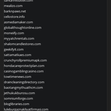
sarkariresultex.com
mealizo.com
barknpaws.net
cellostore.info
asmediamaker.com
globalthoughtonline.com
moneiify.com
myyatchrentals.com
shalomcandlestores.com
geekifyit.com
sattamatkaes.com
crunchyrollpremiumapk.com
hondacareprotectplan.com
casinogamblingcasino.com
towtimenews.com
draincleaningdirectory.com
baotangmythuathcm.com
jethukukburosu.com
somniumforge.com
bloglibraries.com
luleburgaznakliyatfirmasi.com