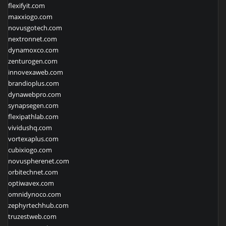
flexifyit.com
maxxiogo.com
novusgotech.com
nextronnet.com
dynamoxco.com
zenturogen.com
innovexaweb.com
brandioplus.com
dynawebpro.com
synapsegen.com
flexipathlab.com
vividushq.com
vortexaplus.com
cubixiogo.com
novuspherenet.com
orbitechnet.com
optiwavex.com
omnidynoco.com
zephyrtechhub.com
truzestweb.com