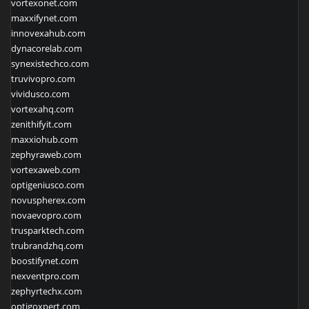
vortexonet.com
maxxifynet.com
innovexahub.com
dynacorelab.com
synexistechco.com
truvivopro.com
vividusco.com
vortexahq.com
zenithifyit.com
maxxiohub.com
zephyraweb.com
vortexaweb.com
optigeniusco.com
novuspherex.com
novaevopro.com
trusparktech.com
trubrandzhq.com
boostifynet.com
nexventpro.com
zephyrtechx.com
optigoxpert.com