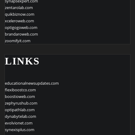
synapsexpert.com
zentarolab.com
quikbiznow.com
xceleroweb.com
optigogoweb.com
brandaroweb.com
zoomifyit.com
LINKS
educationalnewsupdates.com
flexiboostco.com
boostioweb.com
zephyrushub.com
optipathlab.com
dynabytelab.com
evolvionet.com
synexisplus.com