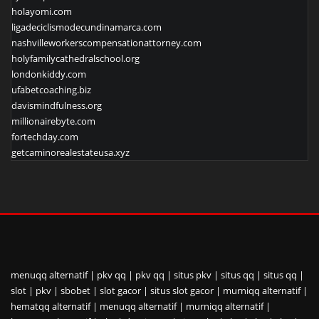
holayomi.com
ligadeciclismodecundinamarca.com
nashvilleworkerscompensationattorney.com
holyfamilycathedralschool.org
londonkiddy.com
ufabetcoaching.biz
davismindfulness.org
millionairebyte.com
fortechday.com
getcaminorealestateusa.xyz
menuqq alternatif
|
pkv qq
|
pkv qq
|
situs pkv
|
situs qq
|
situs qq
|
slot
|
pkv
|
sbobet
|
slot gacor
|
situs slot gacor
|
murniqq alternatif
|
hematqq alternatif
|
menuqq alternatif
|
murniqq alternatif
|