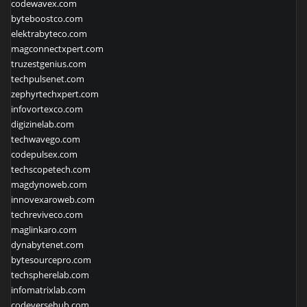
codewavex.com
byteboostco.com
elektrabyteco.com
magconnectxpert.com
truzestgenius.com
techpulsenet.com
zephyrtechxpert.com
infovortexco.com
digizinelab.com
techwavego.com
codepulsex.com
techscopetech.com
magdynoweb.com
innovexaroweb.com
techreviveco.com
maglinkaro.com
dynabytenet.com
bytesourcepro.com
techspherelab.com
infomatrixlab.com
codeversehub.com