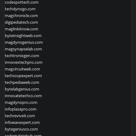
codespottech.com
techdynogo.com
magchronicle.com
digipediatech.com
maglinkitnow.com
byteinsightweb.com
magdynogenius.com
magsynapselab.com
techtronixgen.com
innovextechpro.com
magcircuitweb.com
techscopexpert.com
techpediaweb.com
bytelabgenius.com
innovatetechco.com
magdynopro.com
infoplazapro.com
techreviveit.com
infowavexpert.com
bytegeniusco.com
codematrixhub.com