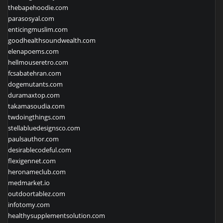
thebapehoodie.com
parasosyal.com
enticingmuslim.com
goodhealthsoundwealth.com
elenapoems.com
hellmouseretro.com
fcsabatehran.com
dogemutants.com
duramaxtop.com
takamasoudia.com
twdoingthings.com
stellabluedesignsco.com
paulsauthor.com
desirablecodeful.com
flexigennet.com
heronameclub.com
medmarket.io
outdoortablez.com
infotomy.com
healthysupplementsolution.com