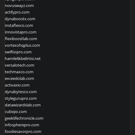
novuswayz.com
actifypro.com
dynaboostx.com
instaflexco.com
innovistapro.com
flexiboostlab.com
vortexohqplus.com
swiftiopro.com
hamilelikbelirtisi.net
versalotech.com
techmaxco.com
exceedolab.com
activaxio.com
dynabytesco.com
stylegurupro.com
datawizardslab.com
cubiqio.com
geeklifechronicle.com
infospherepro.com
foodiesavorpro.com