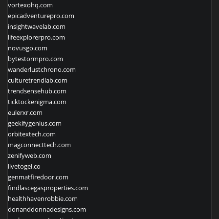
vortexohq.com
epicadventurepro.com
insightwavelab.com
lifeexplorerpro.com
novusgo.com
bytestormpro.com
wanderlustchrono.com
culturetrendlab.com
trendsensehub.com
ticktockenigma.com
eulerxr.com
geekifygenius.com
orbitextech.com
magconnecttech.com
zenifyweb.com
livetogel.co
genmatfiredoor.com
findlascegasproperties.com
healthhavenrobbie.com
donanddonnadesigns.com