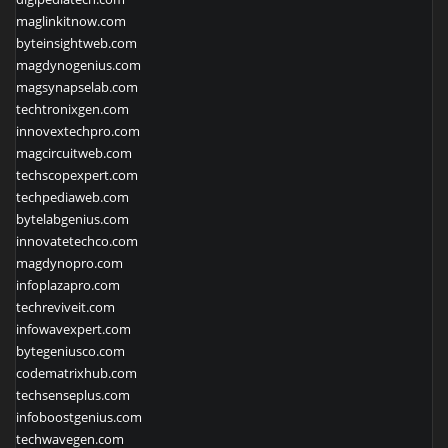
maglinkitnow.com
byteinsightweb.com
magdynogenius.com
magsynapselab.com
techtronixgen.com
innovextechpro.com
magcircuitweb.com
techscopexpert.com
techpediaweb.com
bytelabgenius.com
innovatetechco.com
magdynopro.com
infoplazapro.com
techreviveit.com
infowavexpert.com
bytegeniusco.com
codematrixhub.com
techsenseplus.com
infoboostgenius.com
techwavegen.com