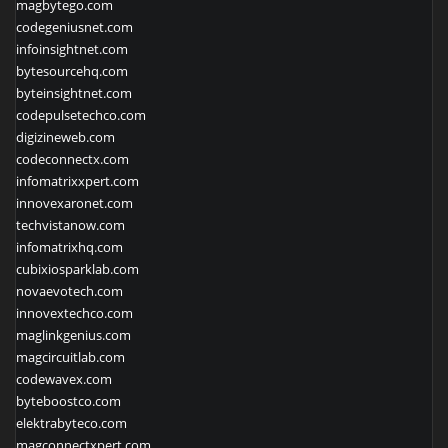
magbytego.com
codegeniusnet.com
infoinsightnet.com
bytesourcehq.com
byteinsightnet.com
codepulsetechco.com
digizineweb.com
codeconnectx.com
infomatrixxpert.com
innovexaronet.com
techvistanow.com
infomatrixhq.com
cubixiosparklab.com
novaevotech.com
innovextechco.com
maglinkgenius.com
magcircuitlab.com
codewavex.com
byteboostco.com
elektrabyteco.com
magconnectxpert.com