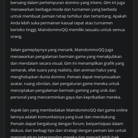
bersaing dalam pertempuran domino yang intens. Gim ini juga
menawarkan berbagai mode dan turnamen yang berbeda
untuk membuat pemain tetap terhibur dan tertantang. Apakah
Anda lebih suka permainan kasual cepat atau turnamen
berisiko tinggi, MaindominoQQ memiliki sesuatu untuk semua
orang.
Selain gameplaynya yang menarik, MaindominoQQ juga
menawarkan pengalaman bermain game yang menakjubkan
dan mendalam secara visual. Gim ini menampilkan grafik yang
semarak, efek suara yang realistis, dan animasi halus yang
menghidupkan dunia domino. Pemain dapat menyesuaikan
avatar, ruang obrolan, dan pengaturan game mereka untuk
menciptakan pengalaman bermain gaming yang unik dan
personal yang mencerminkan gaya dan kepribadian mereka.
Aspek lain yang membedakan MaindominoQQ dari game online
lainnya adalah komunitasnya yang kuat dan mendukung.
Pemain dapat bergabung dengan forum, berpartisipasi dalam
diskusi, dan berbagi tips dan strategi dengan pemain lain untuk
meningkatkan keterampilan mereka dan menjadi lebih baik