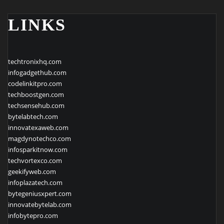
LINKS
techtronixhq.com
infogadgethub.com
codelinkitpro.com
techboostgen.com
techsensehub.com
bytelabtech.com
innovatexaweb.com
magdynotechco.com
infosparkitnow.com
techvortexco.com
geekifyweb.com
infoplazatech.com
bytegeniusxpert.com
innovatebytelab.com
infobytepro.com