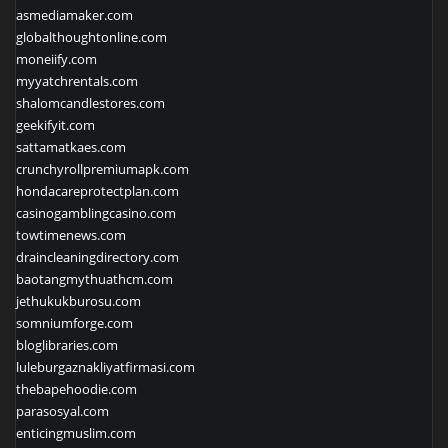
asmediamaker.com
globalthoughtonline.com
moneiify.com
myyatchrentals.com
shalomcandlestores.com
geekifyit.com
sattamatkaes.com
crunchyrollpremiumapk.com
hondacareprotectplan.com
casinogamblingcasino.com
towtimenews.com
draincleaningdirectory.com
baotangmythuathcm.com
jethukukburosu.com
somniumforge.com
bloglibraries.com
luleburgaznakliyatfirmasi.com
thebapehoodie.com
parasosyal.com
enticingmuslim.com