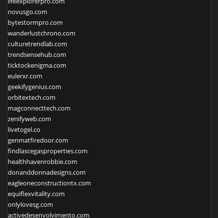
lifeexplorerpro.com
novusgo.com
bytestormpro.com
wanderlustchrono.com
culturetrendlab.com
trendsensehub.com
ticktockenigma.com
eulerxr.com
geekifygenius.com
orbitextech.com
magconnecttech.com
zenifyweb.com
livetogel.co
genmatfiredoor.com
findlascegasproperties.com
healthhavenrobbie.com
donanddonnadesigns.com
eagleoneconstructiontx.com
equiflexvitality.com
onlylovesg.com
activedesenvolvimento.com