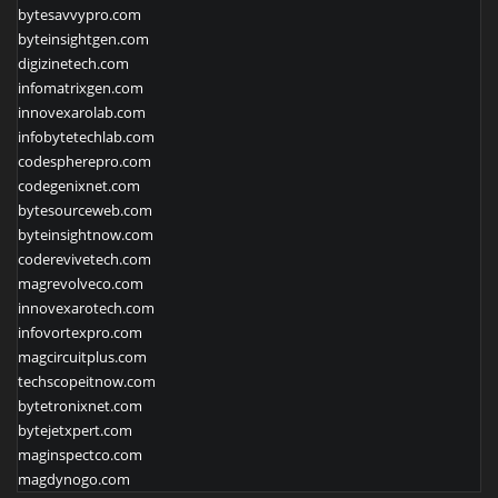
bytesavvypro.com
byteinsightgen.com
digizinetech.com
infomatrixgen.com
innovexarolab.com
infobytetechlab.com
codespherepro.com
codegenixnet.com
bytesourceweb.com
byteinsightnow.com
coderevivetech.com
magrevolveco.com
innovexarotech.com
infovortexpro.com
magcircuitplus.com
techscopeitnow.com
bytetronixnet.com
bytejetxpert.com
maginspectco.com
magdynogo.com