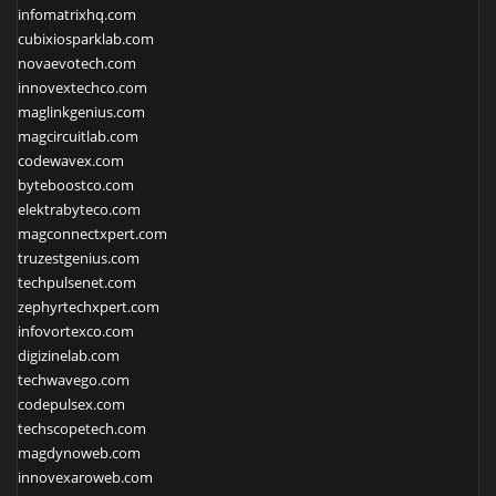
infomatrixhq.com
cubixiosparklab.com
novaevotech.com
innovextechco.com
maglinkgenius.com
magcircuitlab.com
codewavex.com
byteboostco.com
elektrabyteco.com
magconnectxpert.com
truzestgenius.com
techpulsenet.com
zephyrtechxpert.com
infovortexco.com
digizinelab.com
techwavego.com
codepulsex.com
techscopetech.com
magdynoweb.com
innovexaroweb.com