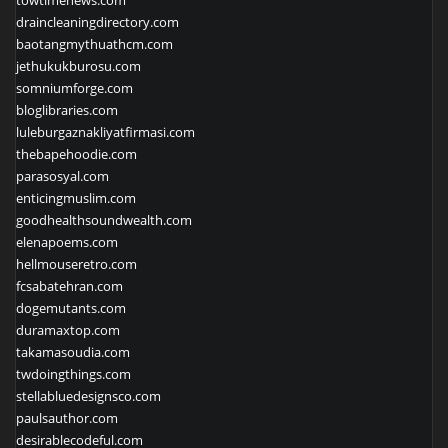
towtimenews.com
draincleaningdirectory.com
baotangmythuathcm.com
jethukukburosu.com
somniumforge.com
bloglibraries.com
luleburgaznakliyatfirmasi.com
thebapehoodie.com
parasosyal.com
enticingmuslim.com
goodhealthsoundwealth.com
elenapoems.com
hellmouseretro.com
fcsabatehran.com
dogemutants.com
duramaxtop.com
takamasoudia.com
twdoingthings.com
stellabluedesignsco.com
paulsauthor.com
desirablecodeful.com