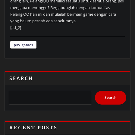
orang lain, PelangiQQ memiliki sesuatu untuk semua orang. Jadi
mengapa menunggu? Bergabunglah dengan komunitas
PelangiQQ hari ini dan mulailah bermain game dengan cara
yang belum pernah ada sebelumnya.
[ad_2]
pkv games
SEARCH
Search
RECENT POSTS