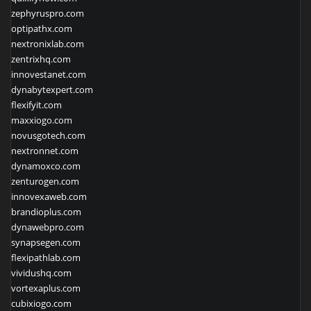
zephyruspro.com
optipathx.com
nextronixlab.com
zentrixhq.com
innovestanet.com
dynabytexpert.com
flexifyit.com
maxxiogo.com
novusgotech.com
nextronnet.com
dynamoxco.com
zenturogen.com
innovexaweb.com
brandioplus.com
dynawebpro.com
synapsegen.com
flexipathlab.com
vividushq.com
vortexaplus.com
cubixiogo.com