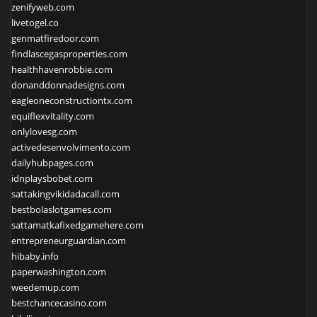
zenifyweb.com
livetogel.co
genmatfiredoor.com
findlascegasproperties.com
healthhavenrobbie.com
donanddonnadesigns.com
eagleoneconstructiontx.com
equiflexvitality.com
onlylovesg.com
activedesenvolvimento.com
dailyhubpages.com
idnplaysbobet.com
sattakingvikidadacall.com
bestbolaslotgames.com
sattamatkafixedgamehere.com
entrepreneurguardian.com
hibaby.info
paperwashington.com
weedemup.com
bestchancecasino.com