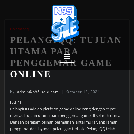
Skip
to
content
Bandarqq
PELANGIQQ: TUJUAN
UTAMA PARA
PENGGEMAR GAME
ONLINE
by
admin@n95-sale.com
October 13, 2024
[ad_1]
PelangiQQ adalah platform game online yang dengan cepat
menjadi tujuan utama para penggemar game di seluruh dunia.
Dengan beragam pilihan permainan, antarmuka yang ramah
pengguna, dan layanan pelanggan terbaik, PelangiQQ telah