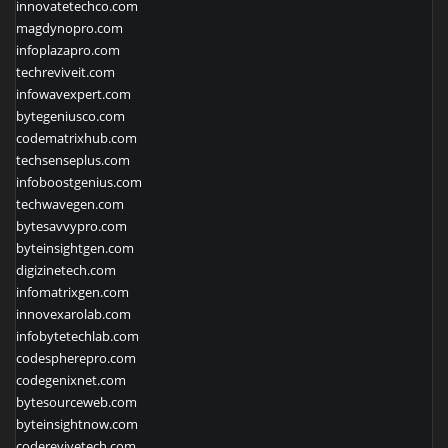
innovatetechco.com
magdynopro.com
infoplazapro.com
techreviveit.com
infowavexpert.com
bytegeniusco.com
codematrixhub.com
techsenseplus.com
infoboostgenius.com
techwavegen.com
bytesavvypro.com
byteinsightgen.com
digizinetech.com
infomatrixgen.com
innovexarolab.com
infobytetechlab.com
codespherepro.com
codegenixnet.com
bytesourceweb.com
byteinsightnow.com
coderevivetech.com