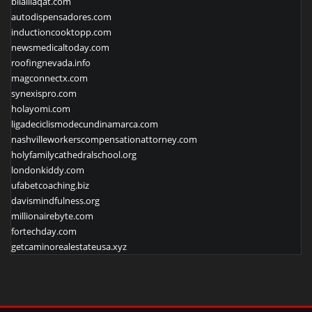
bilalliaqat.com
autodispensadores.com
inductioncooktopp.com
newsmedicaltoday.com
roofingnevada.info
magconnectx.com
synexispro.com
holayomi.com
ligadeciclismodecundinamarca.com
nashvilleworkerscompensationattorney.com
holyfamilycathedralschool.org
londonkiddy.com
ufabetcoaching.biz
davismindfulness.org
millionairebyte.com
fortechday.com
getcaminorealestateusa.xyz