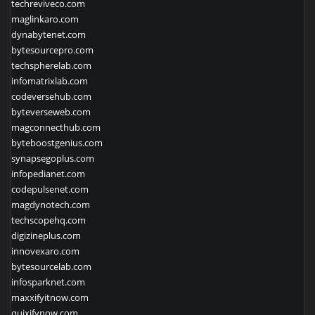
techreviveco.com
maglinkaro.com
dynabytenet.com
bytesourcepro.com
techspherelab.com
infomatrixlab.com
codeversehub.com
byteverseweb.com
magconnecthub.com
byteboostgenius.com
synapsegoplus.com
infopedianet.com
codepulsenet.com
magdynotech.com
techscopehq.com
digizineplus.com
innovexaro.com
bytesourcelab.com
infosparknet.com
maxxifyitnow.com
quixifynow.com