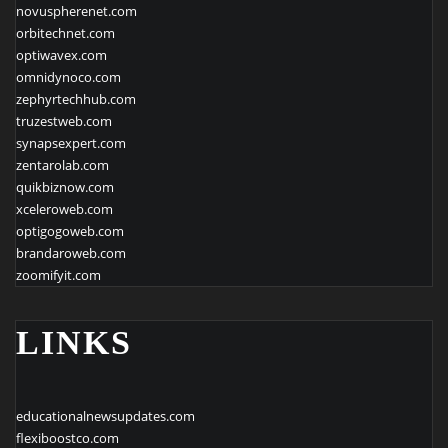
novuspherenet.com
orbitechnet.com
optiwavex.com
omnidynoco.com
zephyrtechhub.com
truzestweb.com
synapsexpert.com
zentarolab.com
quikbiznow.com
xceleroweb.com
optigogoweb.com
brandaroweb.com
zoomifyit.com
LINKS
educationalnewsupdates.com
flexiboostco.com