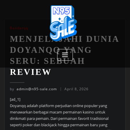
Skip
to
content
Bandarqq
MENJELAJAHI DUNIA
DOYANQQ YANG
SERU: SEBUAH
REVIEW
by
admin@n95-sale.com
April 8, 2026
[ad_1]
Doyanqq adalah platform perjudian online populer yang
menawarkan berbagai macam permainan kasino untuk
dinikmati para pemain. Dari permainan favorit tradisional
seperti poker dan blackjack hingga permainan baru yang