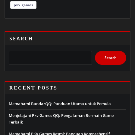
pkv games
SEARCH
Search
RECENT POSTS
Memahami BandarQQ: Panduan Utama untuk Pemula
Menjelajahi Pkv Games QQ: Pengalaman Bermain Game
Terbaik
Memahami PKV Games Resmi: Panduan Komprehensif