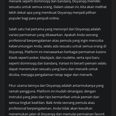
menarik seperti dominoqq dan bandarq, Doyanqq memiliki
sesuatu untuk semua orang. Dalam ulasan ini, kita akan melihat
lebih dekat apa yang membuat Doyanqq menjadi pilihan
populer bagi para penjudi online.
Salah satu hal pertama yang menonjol dari Doyanqq adalah
variasi permainan yang ditawarkan. Apakah Anda seorang
profesional berpengalaman atau pemula yang ingin mencoba
keberuntungan Anda, selalu ada sesuatu untuk semua orang di
Doyanqq. Platform ini menawarkan berbagai permainan kasino
klasik seperti poker, blackjack, dan roulette, serta opsi baru
seperti dominoqq dan bandarq. Variasi ini berarti pemain selalu
dapat menemukan sesuatu yang baru dan menarik untuk
dicoba, menjaga pengalaman tetap segar dan menarik.
Fitur utama lainnya dari Doyanqq adalah antarmukanya yang
ramah pengguna. Platform ini mudah dinavigasi, dengan
instruksi yang jelas dan tips bermanfaat untuk pemain dari
semua tingkat keahlian. Baik Anda seorang pemula atau
profesional berpengalaman, Anda tidak akan kesulitan
menemukan jalan di Doyanqq dan memulai permainan favorit