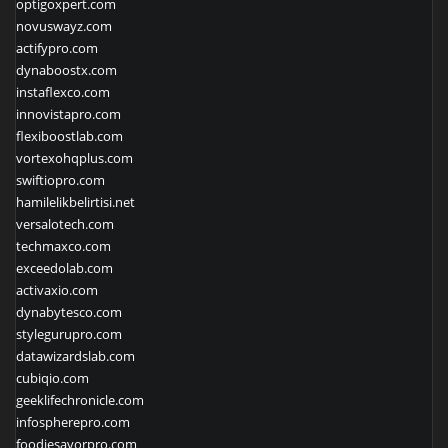
optigoxpert.com
novuswayz.com
actifypro.com
dynaboostx.com
instaflexco.com
innovistapro.com
flexiboostlab.com
vortexohqplus.com
swiftiopro.com
hamilelikbelirtisi.net
versalotech.com
techmaxco.com
exceedolab.com
activaxio.com
dynabytesco.com
stylegurupro.com
datawizardslab.com
cubiqio.com
geeklifechronicle.com
infospherepro.com
foodiesavorpro.com