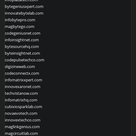
bytegeniusxpert.com
innovatebytelab.com
infobytepro.com
magbytego.com
codegeniusnet.com
infoinsightnet.com
bytesourcehq.com
byteinsightnet.com
codepulsetechco.com
digizineweb.com
codeconnectx.com
infomatrixxpert.com
innovexaronet.com
techvistanow.com
infomatrixhq.com
cubixiosparklab.com
novaevotech.com
innovextechco.com
maglinkgenius.com
magcircuitlab.com