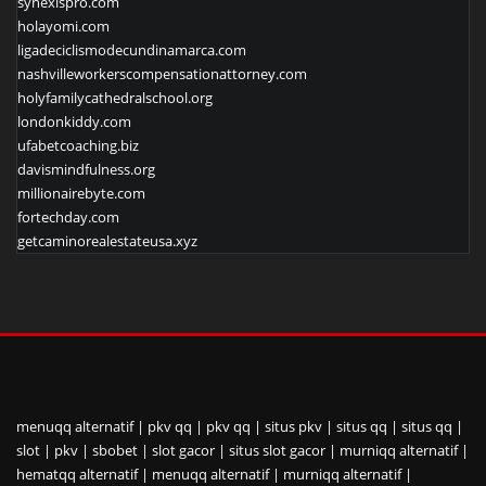
synexispro.com
holayomi.com
ligadeciclismodecundinamarca.com
nashvilleworkerscompensationattorney.com
holyfamilycathedralschool.org
londonkiddy.com
ufabetcoaching.biz
davismindfulness.org
millionairebyte.com
fortechday.com
getcaminorealestateusa.xyz
menuqq alternatif
|
pkv qq
|
pkv qq
|
situs pkv
|
situs qq
|
situs qq
|
slot
|
pkv
|
sbobet
|
slot gacor
|
situs slot gacor
|
murniqq alternatif
|
hematqq alternatif
|
menuqq alternatif
|
murniqq alternatif
|