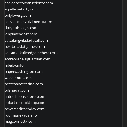
eagleoneconstructiontx.com
equiflexvitality.com
onlylovesg.com
activedesenvolvimento.com
dailyhubpages.com
idnplaysbobet.com
sattakingvikidadacall.com
bestbolaslotgames.com
sattamatkafixedgamehere.com
entrepreneurguardian.com
hibaby.info
paperwashington.com
weedemup.com
bestchancecasino.com
bilalliaqat.com
autodispensadores.com
inductioncooktopp.com
newsmedicaltoday.com
roofingnevada.info
magconnectx.com