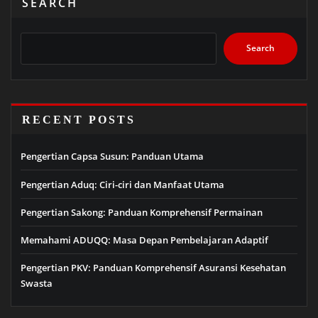
SEARCH
Search
RECENT POSTS
Pengertian Capsa Susun: Panduan Utama
Pengertian Aduq: Ciri-ciri dan Manfaat Utama
Pengertian Sakong: Panduan Komprehensif Permainan
Memahami ADUQQ: Masa Depan Pembelajaran Adaptif
Pengertian PKV: Panduan Komprehensif Asuransi Kesehatan
Swasta