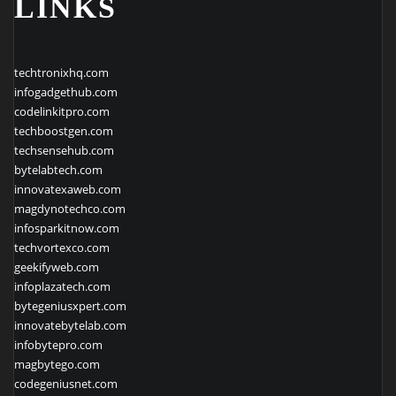
LINKS
techtronixhq.com
infogadgethub.com
codelinkitpro.com
techboostgen.com
techsensehub.com
bytelabtech.com
innovatexaweb.com
magdynotechco.com
infosparkitnow.com
techvortexco.com
geekifyweb.com
infoplazatech.com
bytegeniusxpert.com
innovatebytelab.com
infobytepro.com
magbytego.com
codegeniusnet.com