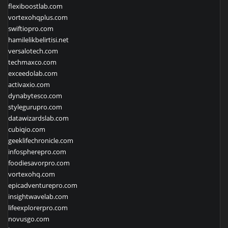
flexiboostlab.com
vortexohqplus.com
swiftiopro.com
hamilelikbelirtisi.net
versalotech.com
techmaxco.com
exceedolab.com
activaxio.com
dynabytesco.com
stylegurupro.com
datawizardslab.com
cubiqio.com
geeklifechronicle.com
infospherepro.com
foodiesavorpro.com
vortexohq.com
epicadventurepro.com
insightwavelab.com
lifeexplorerpro.com
novusgo.com