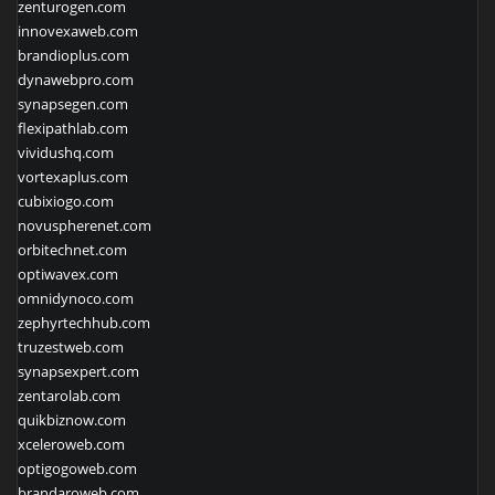
zenturogen.com
innovexaweb.com
brandioplus.com
dynawebpro.com
synapsegen.com
flexipathlab.com
vividushq.com
vortexaplus.com
cubixiogo.com
novuspherenet.com
orbitechnet.com
optiwavex.com
omnidynoco.com
zephyrtechhub.com
truzestweb.com
synapsexpert.com
zentarolab.com
quikbiznow.com
xceleroweb.com
optigogoweb.com
brandaroweb.com