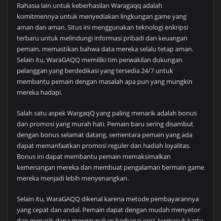
Rahasia lain untuk keberhasilan Waragaqq adalah
komitmennya untuk menyediakan lingkungan game yang
aman dan aman. Situs ini menggunakan teknologi enkripsi
terbaru untuk melindungi informasi pribadi dan keuangan
pemain, memastikan bahwa data mereka selalu tetap aman.
Selain itu, WaraGAQQ memiliki tim perwakilan dukungan
pelanggan yang berdedikasi yang tersedia 24/7 untuk
membantu pemain dengan masalah apa pun yang mungkin
mereka hadapi.
Salah satu aspek WargaqQ yang paling menarik adalah bonus
dan promosi yang murah hati. Pemain baru sering disambut
dengan bonus selamat datang, sementara pemain yang ada
dapat memanfaatkan promosi reguler dan hadiah loyalitas.
Bonus ini dapat membantu pemain memaksimalkan
kemenangan mereka dan membuat pengalaman bermain game
mereka menjadi lebih menyenangkan.
Selain itu, WaraGAQQ dikenal karena metode pembayarannya
yang cepat dan andal. Pemain dapat dengan mudah menyetor
dan menarik dana menggunakan berbagai opsi, termasuk kartu