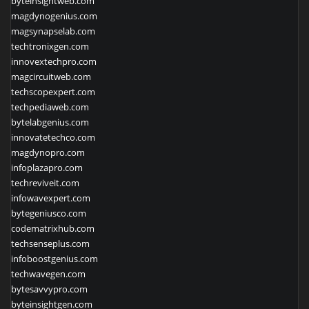
byteinsightweb.com
magdynogenius.com
magsynapselab.com
techtronixgen.com
innovextechpro.com
magcircuitweb.com
techscopexpert.com
techpediaweb.com
bytelabgenius.com
innovatetechco.com
magdynopro.com
infoplazapro.com
techreviveit.com
infowavexpert.com
bytegeniusco.com
codematrixhub.com
techsenseplus.com
infoboostgenius.com
techwavegen.com
bytesavvypro.com
byteinsightgen.com