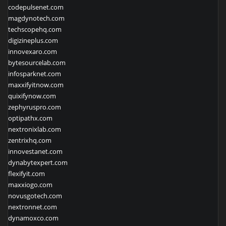
codepulsenet.com
magdynotech.com
techscopehq.com
digizineplus.com
innovexaro.com
bytesourcelab.com
infosparknet.com
maxxifyitnow.com
quixifynow.com
zephyruspro.com
optipathx.com
nextronixlab.com
zentrixhq.com
innovestanet.com
dynabytexpert.com
flexifyit.com
maxxiogo.com
novusgotech.com
nextronnet.com
dynamoxco.com