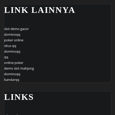
LINK LAINNYA
slot demo gacor
dominoqq
poker online
situs qq
dominoqq
qq
online poker
demo slot mahjong
dominoqq
bandarqq
LINKS