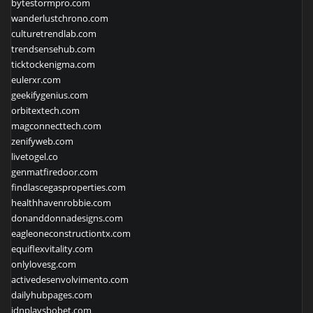
bytestormpro.com
wanderlustchrono.com
culturetrendlab.com
trendsensehub.com
ticktockenigma.com
eulerxr.com
geekifygenius.com
orbitextech.com
magconnecttech.com
zenifyweb.com
livetogel.co
genmatfiredoor.com
findlascegasproperties.com
healthhavenrobbie.com
donanddonnadesigns.com
eagleoneconstructiontx.com
equiflexvitality.com
onlylovesg.com
activedesenvolvimento.com
dailyhubpages.com
idnplaysbobet.com