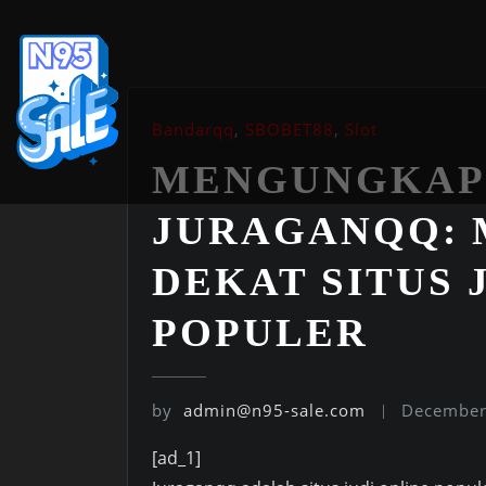
Skip
to
content
Bandarqq
,
SBOBET88
,
Slot
MENGUNGKAP
JURAGANQQ: 
DEKAT SITUS 
POPULER
by
admin@n95-sale.com
December
[ad_1]