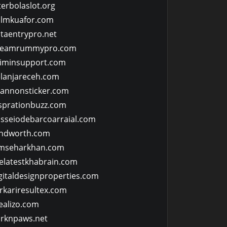
terbolaslot.org
lmkuafor.com
taentrypro.net
reamrummypro.com
iminsupport.com
lanjareceh.com
annonsticker.com
sprationbuzz.com
sseiodebarcoarraial.com
ndworth.com
amseharkhan.com
elatestkhabrain.com
gitaldesignproperties.com
rkariresultex.com
alizo.com
rknpaws.net