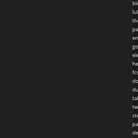
bl
lu
th
pa
en
go
e
he
fc
d
d
ta
tw
st
pa
de