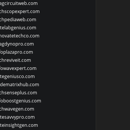
gcircuitweb.com
chscopexpert.com
chpediaweb.com
telabgenius.com
novatetechco.com
agdynopro.com
foplazapro.com
chreviveit.com
fowavexpert.com
tegeniusco.com
dematrixhub.com
chsenseplus.com
foboostgenius.com
echwavegen.com
tesavvypro.com
teinsightgen.com