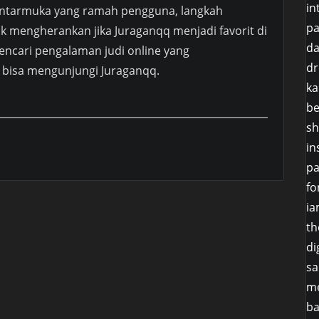
in
antarmuka yang ramah pengguna, langkah
pa
k mengherankan jika Juraganqq menjadi favorit di
da
mencari pengalaman judi online yang
d
bisa mengunjungi Juraganqq.
ka
be
sh
in
pa
fo
i
th
di
sa
me
ba