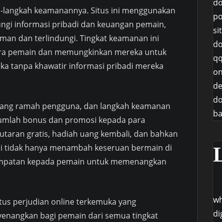
d
h-langkah keamanannya. Situs ini menggunakan
po
ungi informasi pribadi dan keuangan pemain,
si
an dan terlindungi. Tingkat keamanan ini
d
ara pemain dan memungkinkan mereka untuk
q
ka tanpa khawatir informasi pribadi mereka
on
de
d
yang ramah pengguna, dan langkah keamanan
b
jumlah bonus dan promosi kepada para
taran gratis, hadiah uang kembali, dan bahkan
ni tidak hanya menambah keseruan bermain di
sempatan kepada pemain untuk memenangkan
w
tus perjudian online terkemuka yang
di
nangkan bagi pemain dari semua tingkat