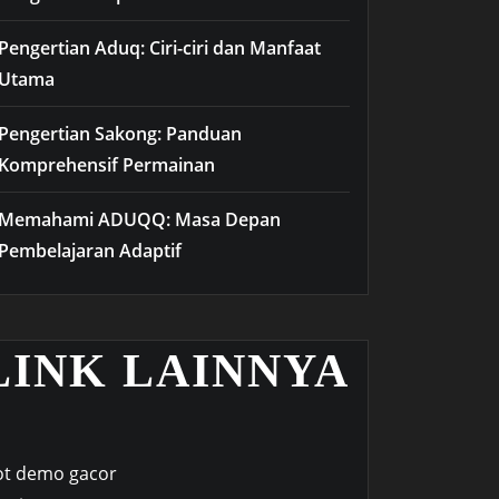
Pengertian Aduq: Ciri-ciri dan Manfaat
Utama
Pengertian Sakong: Panduan
Komprehensif Permainan
Memahami ADUQQ: Masa Depan
Pembelajaran Adaptif
LINK LAINNYA
ot demo gacor