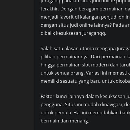
Juraganqq adalah situs judi online pop
terakhir. Dengan beragam permainan da
menjadi favorit di kalangan penjudi o
dengan situs judi online lainnya? Pada art
dibalik kesuksesan Juraganqq.
Salah satu alasan utama mengapa Jurag
pilihan permainannya. Dari permainan kar
hingga permainan slot modern dan taru
untuk semua orang. Variasi ini memasti
memiliki sesuatu yang baru untuk dicoba
Faktor kunci lainnya dalam kesuksesan
pengguna. Situs ini mudah dinavigasi, de
untuk pemula. Hal ini memudahkan bahka
bermain dan menang.