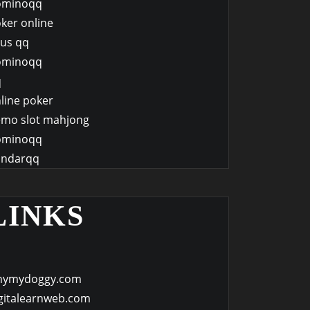
ominoqq
ker online
tus qq
ominoqq
q
line poker
mo slot mahjong
ominoqq
andarqq
LINKS
hymydoggy.com
gitalearnweb.com