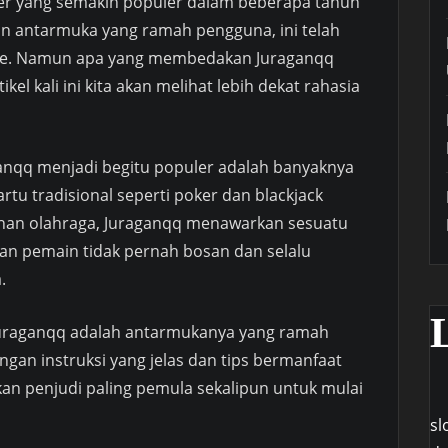
uler yang semakin populer dalam beberapa tahun
n antarmuka yang ramah pengguna, ini telah
nline. Namun apa yang membedakan Juraganqq
ikel kali ini kita akan melihat lebih dekat rahasia
anqq menjadi begitu populer adalah banyaknya
tu tradisional seperti poker dan blackjack
han olahraga, Juraganqq menawarkan sesuatu
kan pemain tidak pernah bosan dan selalu
.
 Juraganqq adalah antarmukanya yang ramah
ngan instruksi yang jelas dan tips bermanfaat
n penjudi paling pemula sekalipun untuk mulai
sl