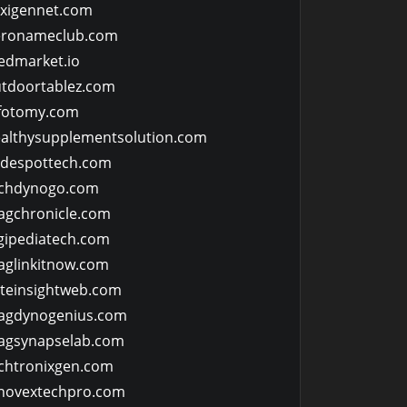
exigennet.com
eronameclub.com
dmarket.io
tdoortablez.com
fotomy.com
althysupplementsolution.com
despottech.com
echdynogo.com
gchronicle.com
gipediatech.com
glinkitnow.com
teinsightweb.com
agdynogenius.com
agsynapselab.com
chtronixgen.com
novextechpro.com