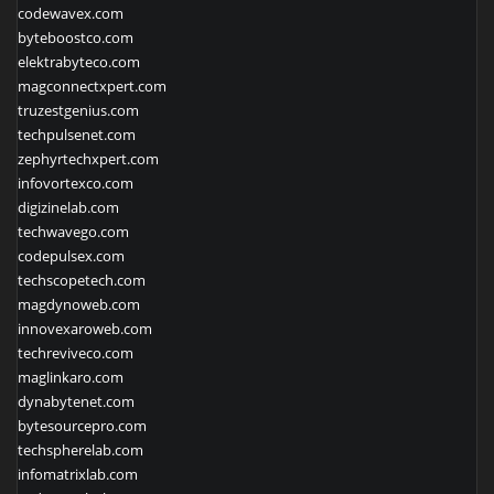
codewavex.com
byteboostco.com
elektrabyteco.com
magconnectxpert.com
truzestgenius.com
techpulsenet.com
zephyrtechxpert.com
infovortexco.com
digizinelab.com
techwavego.com
codepulsex.com
techscopetech.com
magdynoweb.com
innovexaroweb.com
techreviveco.com
maglinkaro.com
dynabytenet.com
bytesourcepro.com
techspherelab.com
infomatrixlab.com