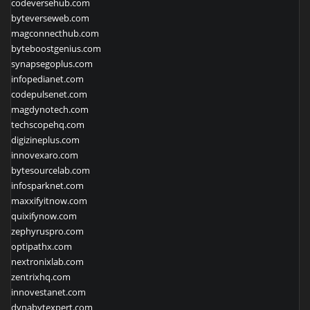
codeversehub.com
byteverseweb.com
magconnecthub.com
byteboostgenius.com
synapsegoplus.com
infopedianet.com
codepulsenet.com
magdynotech.com
techscopehq.com
digizineplus.com
innovexaro.com
bytesourcelab.com
infosparknet.com
maxxifyitnow.com
quixifynow.com
zephyruspro.com
optipathx.com
nextronixlab.com
zentrixhq.com
innovestanet.com
dynabytexpert.com