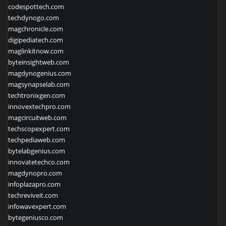
codespottech.com
techdynogo.com
magchronicle.com
digipediatech.com
maglinkitnow.com
byteinsightweb.com
magdynogenius.com
magsynapselab.com
techtronixgen.com
innovextechpro.com
magcircuitweb.com
techscopexpert.com
techpediaweb.com
bytelabgenius.com
innovatetechco.com
magdynopro.com
infoplazapro.com
techreviveit.com
infowavexpert.com
bytegeniusco.com