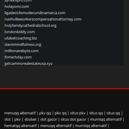
synexispro.com
holayomi.com
ligadeciclismodecundinamarca.com
nashvilleworkerscompensationattorney.com
holyfamilycathedralschool.org
londonkiddy.com
ufabetcoaching.biz
davismindfulness.org
millionairebyte.com
fortechday.com
getcaminorealestateusa.xyz
menuqq alternatif
|
pkv qq
|
pkv qq
|
situs pkv
|
situs qq
|
situs qq
|
slot
|
pkv
|
sbobet
|
slot gacor
|
situs slot gacor
|
murniqq alternatif
|
hematqq alternatif
|
menuqq alternatif
|
murniqq alternatif
|