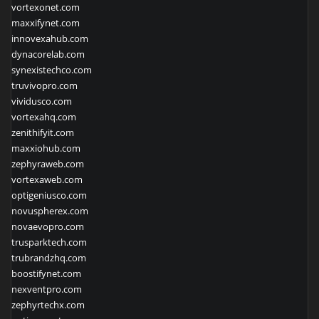
vortexonet.com
maxxifynet.com
innovexahub.com
dynacorelab.com
synexistechco.com
truvivopro.com
vividusco.com
vortexahq.com
zenithifyit.com
maxxiohub.com
zephyraweb.com
vortexaweb.com
optigeniusco.com
novuspherex.com
novaevopro.com
trusparktech.com
trubrandzhq.com
boostifynet.com
nexventpro.com
zephyrtechx.com