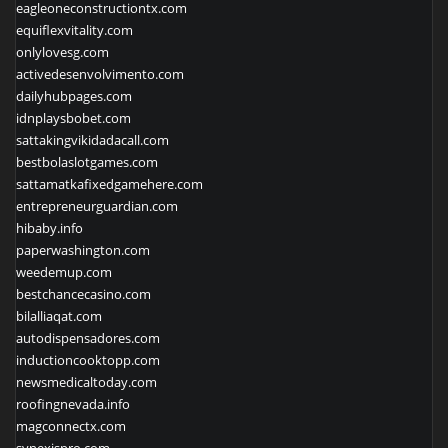
eagleoneconstructiontx.com
equiflexvitality.com
onlylovesg.com
activedesenvolvimento.com
dailyhubpages.com
idnplaysbobet.com
sattakingvikidadacall.com
bestbolaslotgames.com
sattamatkafixedgamehere.com
entrepreneurguardian.com
hibaby.info
paperwashington.com
weedemup.com
bestchancecasino.com
bilalliaqat.com
autodispensadores.com
inductioncooktopp.com
newsmedicaltoday.com
roofingnevada.info
magconnectx.com