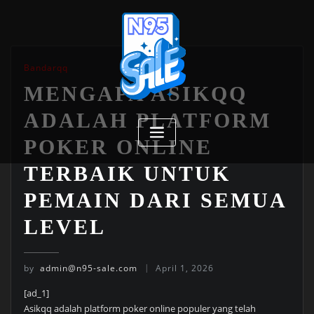
Skip
to
content
Bandarqq
MENGAPA ASIKQQ
ADALAH PLATFORM
POKER ONLINE
TERBAIK UNTUK
PEMAIN DARI SEMUA
LEVEL
by
admin@n95-sale.com
April 1, 2026
[ad_1]
Asikqq adalah platform poker online populer yang telah