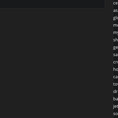
ce
a
gl
mo
my
sh
ge
sa
cr
ho
ca
t
dr
b
je
s