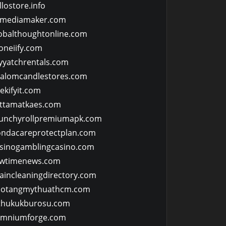
llostore.info
smediamaker.com
obalthoughtonline.com
neiify.com
yatchrentals.com
alomcandlestores.com
ekifyit.com
ttamatkaes.com
unchyrollpremiumapk.com
ndacareprotectplan.com
sinogamblingcasino.com
owtimenews.com
aincleaningdirectory.com
aotangmythuathcm.com
thukukburosu.com
omniumforge.com