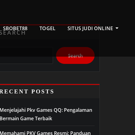
SBOBET88
TOGEL
SITUS JUDI ONLINE
SEARCH
Search
RECENT POSTS
Menjelajahi Pkv Games QQ: Pengalaman
Bermain Game Terbaik
Memahami PKV Games Resmi: Panduan