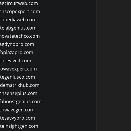
gcircuitweb.com
chscopexpert.com
chpediaweb.com
telabgenius.com
novatetechco.com
agdynopro.com
foplazapro.com
chreviveit.com
fowavexpert.com
tegeniusco.com
dematrixhub.com
chsenseplus.com
foboostgenius.com
echwavegen.com
tesavvypro.com
teinsightgen.com