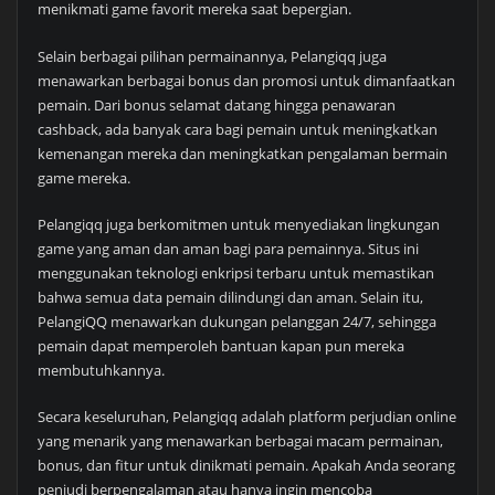
menikmati game favorit mereka saat bepergian.
Selain berbagai pilihan permainannya, Pelangiqq juga
menawarkan berbagai bonus dan promosi untuk dimanfaatkan
pemain. Dari bonus selamat datang hingga penawaran
cashback, ada banyak cara bagi pemain untuk meningkatkan
kemenangan mereka dan meningkatkan pengalaman bermain
game mereka.
Pelangiqq juga berkomitmen untuk menyediakan lingkungan
game yang aman dan aman bagi para pemainnya. Situs ini
menggunakan teknologi enkripsi terbaru untuk memastikan
bahwa semua data pemain dilindungi dan aman. Selain itu,
PelangiQQ menawarkan dukungan pelanggan 24/7, sehingga
pemain dapat memperoleh bantuan kapan pun mereka
membutuhkannya.
Secara keseluruhan, Pelangiqq adalah platform perjudian online
yang menarik yang menawarkan berbagai macam permainan,
bonus, dan fitur untuk dinikmati pemain. Apakah Anda seorang
penjudi berpengalaman atau hanya ingin mencoba