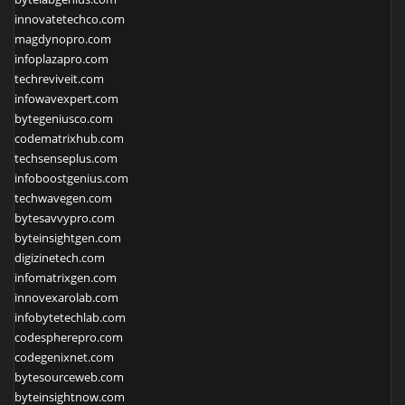
innovatetechco.com
magdynopro.com
infoplazapro.com
techreviveit.com
infowavexpert.com
bytegeniusco.com
codematrixhub.com
techsenseplus.com
infoboostgenius.com
techwavegen.com
bytesavvypro.com
byteinsightgen.com
digizinetech.com
infomatrixgen.com
innovexarolab.com
infobytetechlab.com
codespherepro.com
codegenixnet.com
bytesourceweb.com
byteinsightnow.com