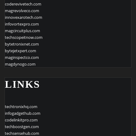
coderevivetech.com
magrevolveco.com
innovexarotech.com
infovortexpro.com
magcircuitplus.com
techscopeitnow.com
bytetronixnet.com
bytejetxpert.com
maginspectco.com
magdynogo.com
LINKS
techtronixhq.com
infogadgethub.com
codelinkitpro.com
techboostgen.com
techsensehub.com