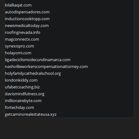
bilalliaqat.com
autodispensadores.com
inductioncooktopp.com
newsmedicaltoday.com
roofingnevada.info
magconnectx.com
synexispro.com
holayomi.com
ligadeciclismodecundinamarca.com
nashvilleworkerscompensationattorney.com
holyfamilycathedralschool.org
londonkiddy.com
ufabetcoaching.biz
davismindfulness.org
millionairebyte.com
fortechday.com
getcaminorealestateusa.xyz