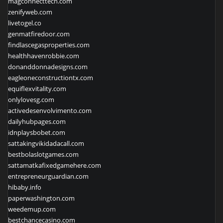
magconnecttech.com
zenifyweb.com
livetogel.co
genmatfiredoor.com
findlascegasproperties.com
healthhavenrobbie.com
donanddonnadesigns.com
eagleoneconstructiontx.com
equiflexvitality.com
onlylovesg.com
activedesenvolvimento.com
dailyhubpages.com
idnplaysbobet.com
sattakingvikidadacall.com
bestbolaslotgames.com
sattamatkafixedgamehere.com
entrepreneurguardian.com
hibaby.info
paperwashington.com
weedemup.com
bestchancecasino.com