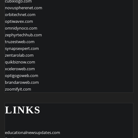
cubixiogo.com
novuspherenet.com
orbitechnet.com
optiwavex.com
omnidynoco.com
zephyrtechhub.com
truzestweb.com
synapsexpert.com
zentarolab.com
quikbiznow.com
xceleroweb.com
optigogoweb.com
brandaroweb.com
zoomifyit.com
LINKS
educationalnewsupdates.com