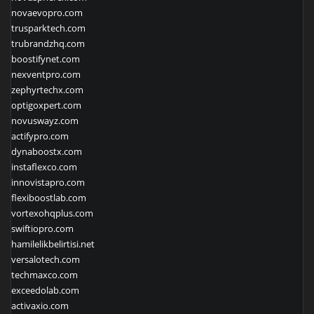
novaevopro.com
trusparktech.com
trubrandzhq.com
boostifynet.com
nexventpro.com
zephyrtechx.com
optigoxpert.com
novuswayz.com
actifypro.com
dynaboostx.com
instaflexco.com
innovistapro.com
flexiboostlab.com
vortexohqplus.com
swiftiopro.com
hamilelikbelirtisi.net
versalotech.com
techmaxco.com
exceedolab.com
activaxio.com