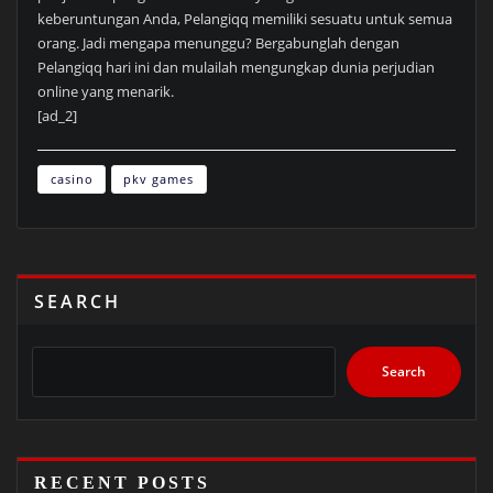
keberuntungan Anda, Pelangiqq memiliki sesuatu untuk semua
orang. Jadi mengapa menunggu? Bergabunglah dengan
Pelangiqq hari ini dan mulailah mengungkap dunia perjudian
online yang menarik.
[ad_2]
casino
pkv games
SEARCH
Search
RECENT POSTS