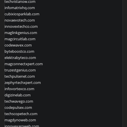
techvistanow.com
infomatrixhq.com
cubixiosparklab.com
novaevotech.com
innovextechco.com
maglinkgenius.com
magcircuitlab.com
codewavex.com
byteboostco.com
elektrabyteco.com
magconnectxpert.com
truzestgenius.com
techpulsenet.com
zephyrtechxpert.com
infovortexco.com
digizinelab.com
techwavego.com
codepulsex.com
techscopetech.com
magdynoweb.com
innovexaroweb.com