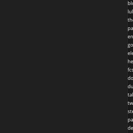
bl
lu
th
pa
en
go
e
he
fc
d
d
ta
tw
st
pa
de