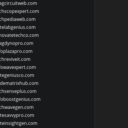
gcircuitweb.com
chscopexpert.com
chpediaweb.com
telabgenius.com
novatetechco.com
agdynopro.com
foplazapro.com
chreviveit.com
fowavexpert.com
tegeniusco.com
dematrixhub.com
chsenseplus.com
foboostgenius.com
echwavegen.com
tesavvypro.com
teinsightgen.com