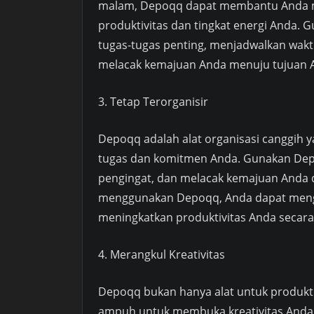
malam, Depoqq dapat membantu Anda m
produktivitas dan tingkat energi Anda.
tugas-tugas penting, menjadwalkan waktu
melacak kemajuan Anda menuju tujuan 
3. Tetap Terorganisir
Depoqq adalah alat organisasi canggi
tugas dan komitmen Anda. Gunakan Dep
pengingat, dan melacak kemajuan Anda 
menggunakan Depoqq, Anda dapat mengu
meningkatkan produktivitas Anda secara
4. Merangkul Kreativitas
Depoqq bukan hanya alat untuk produkti
ampuh untuk membuka kreativitas Anda.