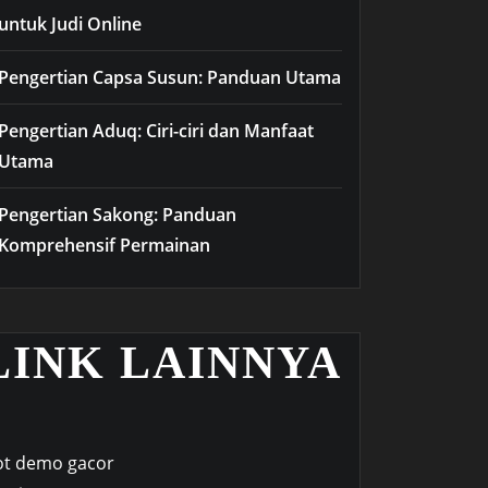
untuk Judi Online
Pengertian Capsa Susun: Panduan Utama
Pengertian Aduq: Ciri-ciri dan Manfaat
Utama
Pengertian Sakong: Panduan
Komprehensif Permainan
LINK LAINNYA
ot demo gacor