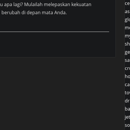
ce
gu apa lagi? Mulailah melepaskan kekuatan
a
a berubah di depan mata Anda.
gl
mo
my
sh
ge
sa
cr
ho
ca
t
dr
b
je
s