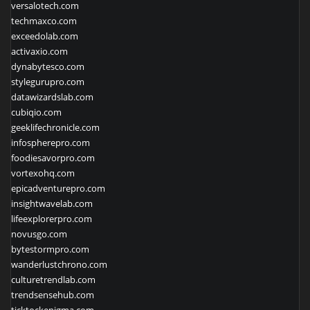
versalotech.com
techmaxco.com
exceedolab.com
activaxio.com
dynabytesco.com
stylegurupro.com
datawizardslab.com
cubiqio.com
geeklifechronicle.com
infospherepro.com
foodiesavorpro.com
vortexohq.com
epicadventurepro.com
insightwavelab.com
lifeexplorerpro.com
novusgo.com
bytestormpro.com
wanderlustchrono.com
culturetrendlab.com
trendsensehub.com