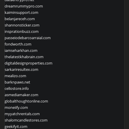
dreamrummypro.com
kaiminsupport.com
belanjareceh.com
shannonsticker.com
insprationbuzz.com
passeiodebarcoarraial.com
fondworth.com
iamseharkhan.com
thelatestkhabrain.com
digitaldesignproperties.com
sarkariresultex.com
mealizo.com
barknpaws.net
cellostore.info
asmediamaker.com
globalthoughtonline.com
moneiify.com
myyatchrentals.com
shalomcandlestores.com
geekifyit.com