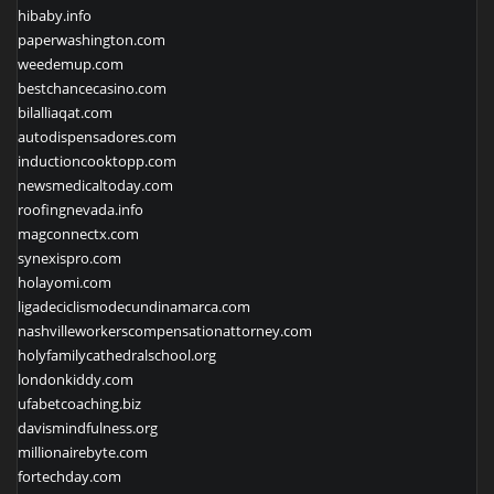
hibaby.info
paperwashington.com
weedemup.com
bestchancecasino.com
bilalliaqat.com
autodispensadores.com
inductioncooktopp.com
newsmedicaltoday.com
roofingnevada.info
magconnectx.com
synexispro.com
holayomi.com
ligadeciclismodecundinamarca.com
nashvilleworkerscompensationattorney.com
holyfamilycathedralschool.org
londonkiddy.com
ufabetcoaching.biz
davismindfulness.org
millionairebyte.com
fortechday.com