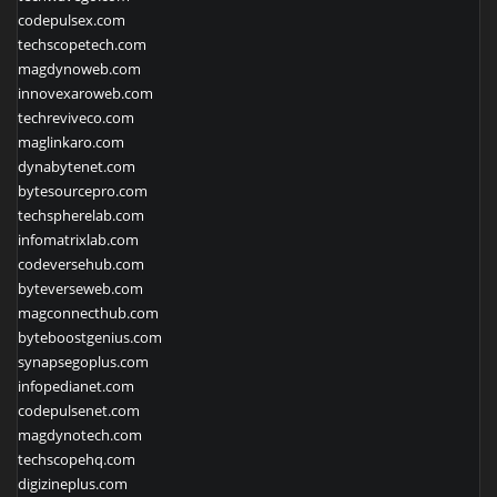
codepulsex.com
techscopetech.com
magdynoweb.com
innovexaroweb.com
techreviveco.com
maglinkaro.com
dynabytenet.com
bytesourcepro.com
techspherelab.com
infomatrixlab.com
codeversehub.com
byteverseweb.com
magconnecthub.com
byteboostgenius.com
synapsegoplus.com
infopedianet.com
codepulsenet.com
magdynotech.com
techscopehq.com
digizineplus.com