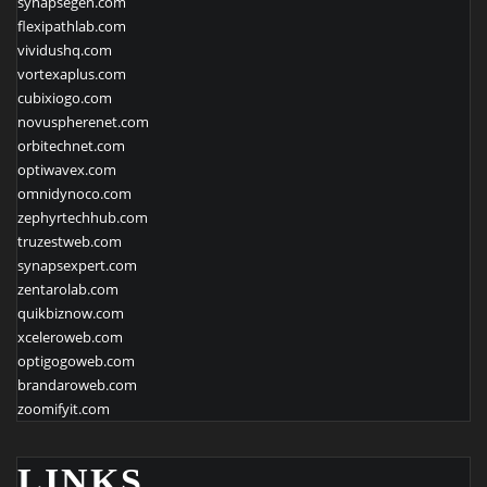
synapsegen.com
flexipathlab.com
vividushq.com
vortexaplus.com
cubixiogo.com
novuspherenet.com
orbitechnet.com
optiwavex.com
omnidynoco.com
zephyrtechhub.com
truzestweb.com
synapsexpert.com
zentarolab.com
quikbiznow.com
xceleroweb.com
optigogoweb.com
brandaroweb.com
zoomifyit.com
LINKS