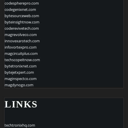
codespherepro.com
codegenixnet.com
bytesourceweb.com
byteinsightnow.com
coderevivetech.com
magrevolveco.com
innovexarotech.com
infovortexpro.com
magcircuitplus.com
techscopeitnow.com
bytetronixnet.com
bytejetxpert.com
maginspectco.com
magdynogo.com
LINKS
techtronixhq.com