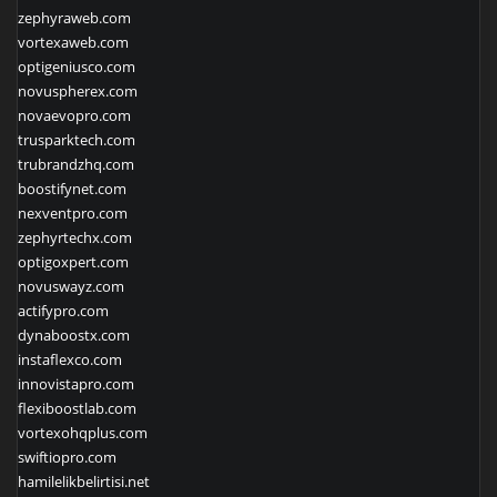
zephyraweb.com
vortexaweb.com
optigeniusco.com
novuspherex.com
novaevopro.com
trusparktech.com
trubrandzhq.com
boostifynet.com
nexventpro.com
zephyrtechx.com
optigoxpert.com
novuswayz.com
actifypro.com
dynaboostx.com
instaflexco.com
innovistapro.com
flexiboostlab.com
vortexohqplus.com
swiftiopro.com
hamilelikbelirtisi.net