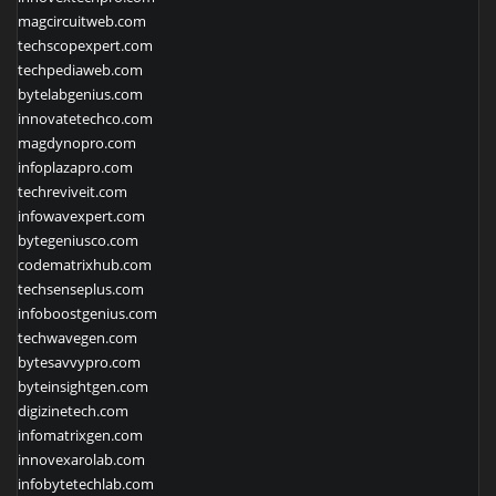
magcircuitweb.com
techscopexpert.com
techpediaweb.com
bytelabgenius.com
innovatetechco.com
magdynopro.com
infoplazapro.com
techreviveit.com
infowavexpert.com
bytegeniusco.com
codematrixhub.com
techsenseplus.com
infoboostgenius.com
techwavegen.com
bytesavvypro.com
byteinsightgen.com
digizinetech.com
infomatrixgen.com
innovexarolab.com
infobytetechlab.com