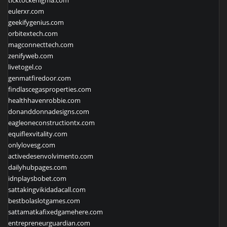
ticktockenigma.com
eulerxr.com
geekifygenius.com
orbitextech.com
magconnecttech.com
zenifyweb.com
livetogel.co
genmatfiredoor.com
findlascegasproperties.com
healthhavenrobbie.com
donanddonnadesigns.com
eagleoneconstructiontx.com
equiflexvitality.com
onlylovesg.com
activedesenvolvimento.com
dailyhubpages.com
idnplaysbobet.com
sattakingvikidadacall.com
bestbolaslotgames.com
sattamatkafixedgamehere.com
entrepreneurguardian.com