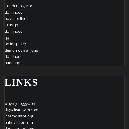
slot demo gacor
dominoqq
poker online
situs qq
dominoqq
qq
online poker
demo slot mahjong
dominoqq
bandarqq
LINKS
whymydoggy.com
digitalearnweb.com
interbolaslot.org
palmkuafor.com
dataentrypro.net