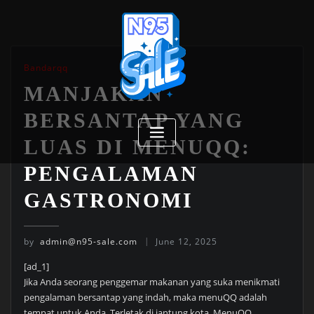
Skip
to
content
Bandarqq
MANJAKAN
BERSANTAP YANG
LUAS DI MENUQQ:
PENGALAMAN
GASTRONOMI
by
admin@n95-sale.com
June 12, 2025
[ad_1]
Jika Anda seorang penggemar makanan yang suka menikmati
pengalaman bersantap yang indah, maka menuQQ adalah
tempat untuk Anda. Terletak di jantung kota, MenuQQ