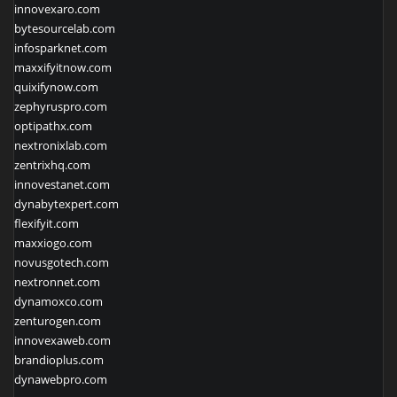
innovexaro.com
bytesourcelab.com
infosparknet.com
maxxifyitnow.com
quixifynow.com
zephyruspro.com
optipathx.com
nextronixlab.com
zentrixhq.com
innovestanet.com
dynabytexpert.com
flexifyit.com
maxxiogo.com
novusgotech.com
nextronnet.com
dynamoxco.com
zenturogen.com
innovexaweb.com
brandioplus.com
dynawebpro.com