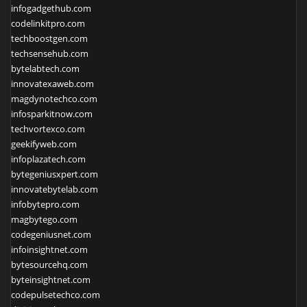
infogadgethub.com
codelinkitpro.com
techboostgen.com
techsensehub.com
bytelabtech.com
innovatexaweb.com
magdynotechco.com
infosparkitnow.com
techvortexco.com
geekifyweb.com
infoplazatech.com
bytegeniusxpert.com
innovatebytelab.com
infobytepro.com
magbytego.com
codegeniusnet.com
infoinsightnet.com
bytesourcehq.com
byteinsightnet.com
codepulsetechco.com