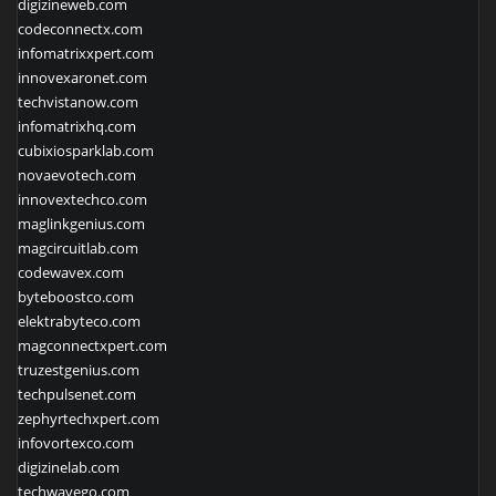
digizineweb.com
codeconnectx.com
infomatrixxpert.com
innovexaronet.com
techvistanow.com
infomatrixhq.com
cubixiosparklab.com
novaevotech.com
innovextechco.com
maglinkgenius.com
magcircuitlab.com
codewavex.com
byteboostco.com
elektrabyteco.com
magconnectxpert.com
truzestgenius.com
techpulsenet.com
zephyrtechxpert.com
infovortexco.com
digizinelab.com
techwavego.com