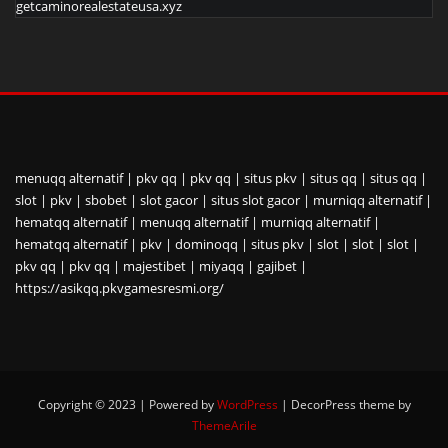
getcaminorealestateusa.xyz
menuqq alternatif
|
pkv qq
|
pkv qq
|
situs pkv
|
situs qq
|
situs qq
|
slot
|
pkv
|
sbobet
|
slot gacor
|
situs slot gacor
|
murniqq alternatif
|
hematqq alternatif
|
menuqq alternatif
|
murniqq alternatif
|
hematqq alternatif
|
pkv
|
dominoqq
|
situs pkv
|
slot
|
slot
|
slot
|
pkv qq
|
pkv qq
|
majestibet
|
miyaqq
|
gajibet
|
https://asikqq.pkvgamesresmi.org/
Copyright © 2023 | Powered by
WordPress
|
DecorPress theme by
ThemeArile