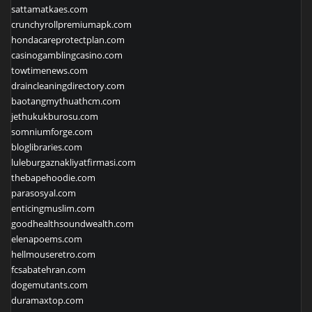
sattamatkaes.com
crunchyrollpremiumapk.com
hondacareprotectplan.com
casinogamblingcasino.com
towtimenews.com
draincleaningdirectory.com
baotangmythuathcm.com
jethukukburosu.com
somniumforge.com
bloglibraries.com
luleburgaznakliyatfirmasi.com
thebapehoodie.com
parasosyal.com
enticingmuslim.com
goodhealthsoundwealth.com
elenapoems.com
hellmouseretro.com
fcsabatehran.com
dogemutants.com
duramaxtop.com