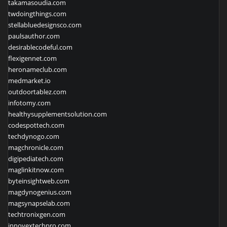
takamasoudia.com
twdoingthings.com
stellabluedesignsco.com
paulsauthor.com
desirablecodeful.com
flexigennet.com
heronameclub.com
medmarket.io
outdoortablez.com
infotomy.com
healthysupplementsolution.com
codespottech.com
techdynogo.com
magchronicle.com
digipediatech.com
maglinkitnow.com
byteinsightweb.com
magdynogenius.com
magsynapselab.com
techtronixgen.com
innovextechpro.com