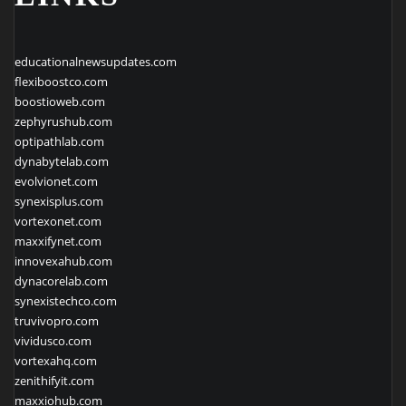
educationalnewsupdates.com
flexiboostco.com
boostioweb.com
zephyrushub.com
optipathlab.com
dynabytelab.com
evolvionet.com
synexisplus.com
vortexonet.com
maxxifynet.com
innovexahub.com
dynacorelab.com
synexistechco.com
truvivopro.com
vividusco.com
vortexahq.com
zenithifyit.com
maxxiohub.com