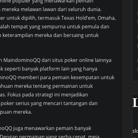
nline populer yang menawarkan pemain
 mereka melawan lawan dari seluruh dunia.
 untuk dipilih, termasuk Texas Hold’em, Omaha,
alah tempat yang sempurna untuk pemula dan
keterampilan mereka dan bersaing untuk
 MaindominoQQ dari situs poker online lainnya
k seperti banyak platform lain yang hanya
minoQQ memberi para pemain kesempatan untuk
ahuan mereka tentang permainan untuk
as. Fokus pada strategi ini menjadikan
 poker serius yang mencari tantangan dan
puan mereka.
minoQQ juga menawarkan pemain banyak
sl
 Dengan permainan yang serba cepat, meja