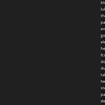
bl
lu
th
pa
en
go
e
he
fc
d
d
ta
tw
st
pa
de