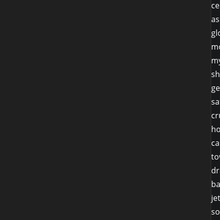
ce
a
gl
mo
my
sh
ge
sa
cr
ho
ca
t
dr
b
je
s