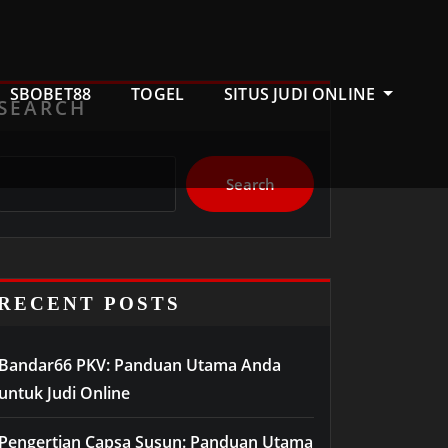
SBOBET88
TOGEL
SITUS JUDI ONLINE
SEARCH
Search
RECENT POSTS
Bandar66 PKV: Panduan Utama Anda
untuk Judi Online
Pengertian Capsa Susun: Panduan Utama