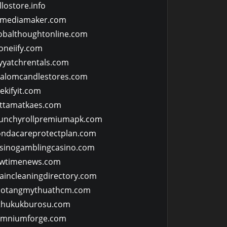
llostore.info
smediamaker.com
obalthoughtonline.com
neiify.com
yatchrentals.com
alomcandlestores.com
ekifyit.com
ttamatkaes.com
unchyrollpremiumapk.com
ndacareprotectplan.com
sinogamblingcasino.com
owtimenews.com
aincleaningdirectory.com
aotangmythuathcm.com
thukukburosu.com
omniumforge.com