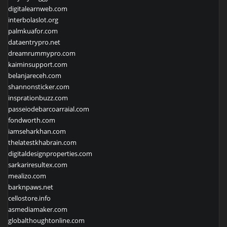
digitalearnweb.com
interbolaslot.org
palmkuafor.com
dataentrypro.net
dreamrummypro.com
kaiminsupport.com
belanjareceh.com
shannonsticker.com
insprationbuzz.com
passeiodebarcoarraial.com
fondworth.com
iamseharkhan.com
thelatestkhabrain.com
digitaldesignproperties.com
sarkariresultex.com
mealizo.com
barknpaws.net
cellostore.info
asmediamaker.com
globalthoughtonline.com