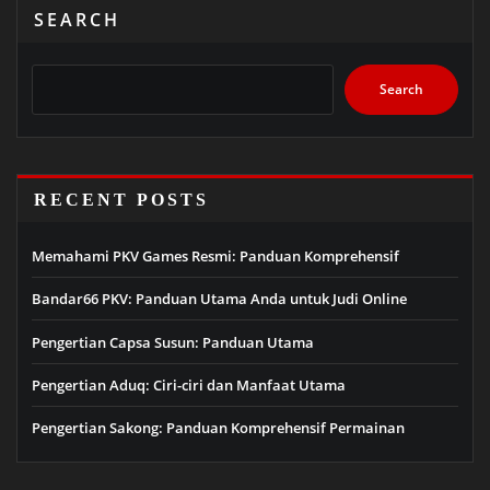
SEARCH
Search
RECENT POSTS
Memahami PKV Games Resmi: Panduan Komprehensif
Bandar66 PKV: Panduan Utama Anda untuk Judi Online
Pengertian Capsa Susun: Panduan Utama
Pengertian Aduq: Ciri-ciri dan Manfaat Utama
Pengertian Sakong: Panduan Komprehensif Permainan