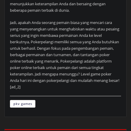
menunjukkan keterampilan Anda dan bersaing dengan
beberapa pemain terbaik di dunia.
Jadi, apakah Anda seorang pemain biasa yang mencari cara
yang menyenangkan untuk menghabiskan waktu atau pesaing
serius yang ingin membawa permainan Anda ke level
berikutnya, Pokerpelangi memiliki semua yang Anda butuhkan
untuk berhasil. Dengan fokus pada pengembangan pemain,
berbagai permainan dan turnamen, dan tantangan poker
online terbaik yang menarik, Pokerpelangi adalah platform
poker online terbaik untuk pemain dari semua tingkat
keterampilan. Jadi mengapa menunggu? Level game poker
Anda hari ini dengan pokerpelangi dan mulailah menang besar!
[ad_2]
pkv games