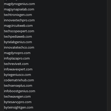
magdynogenius.com
magsynapselab.com
techtronixgen.com
innovextechpro.com
magcircuitweb.com
techscopexpert.com
techpediaweb.com
bytelabgenius.com
innovatetechco.com
magdynopro.com
infoplazapro.com
techreviveit.com
infowavexpert.com
bytegeniusco.com
codematrixhub.com
techsenseplus.com
infoboostgenius.com
techwavegen.com
bytesavvypro.com
byteinsightgen.com