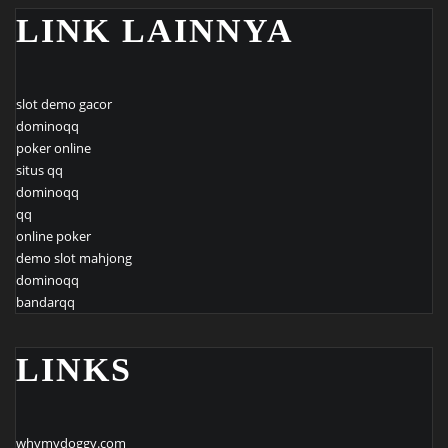
LINK LAINNYA
slot demo gacor
dominoqq
poker online
situs qq
dominoqq
qq
online poker
demo slot mahjong
dominoqq
bandarqq
LINKS
whymydoggy.com