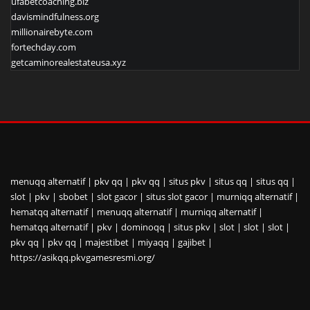
ufabetcoaching.biz
davismindfulness.org
millionairebyte.com
fortechday.com
getcaminorealestateusa.xyz
menuqq alternatif
|
pkv qq
|
pkv qq
|
situs pkv
|
situs qq
|
situs qq
|
slot
|
pkv
|
sbobet
|
slot gacor
|
situs slot gacor
|
murniqq alternatif
|
hematqq alternatif
|
menuqq alternatif
|
murniqq alternatif
|
hematqq alternatif
|
pkv
|
dominoqq
|
situs pkv
|
slot
|
slot
|
slot
|
pkv qq
|
pkv qq
|
majestibet
|
miyaqq
|
gajibet
|
https://asikqq.pkvgamesresmi.org/