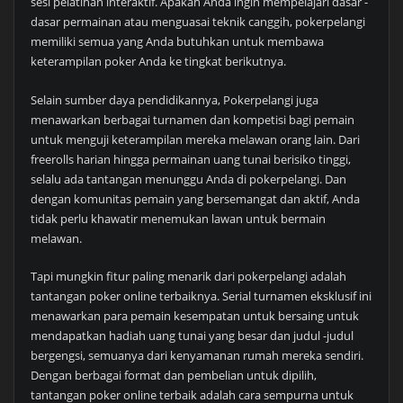
sesi pelatihan interaktif. Apakah Anda ingin mempelajari dasar -
dasar permainan atau menguasai teknik canggih, pokerpelangi
memiliki semua yang Anda butuhkan untuk membawa
keterampilan poker Anda ke tingkat berikutnya.
Selain sumber daya pendidikannya, Pokerpelangi juga
menawarkan berbagai turnamen dan kompetisi bagi pemain
untuk menguji keterampilan mereka melawan orang lain. Dari
freerolls harian hingga permainan uang tunai berisiko tinggi,
selalu ada tantangan menunggu Anda di pokerpelangi. Dan
dengan komunitas pemain yang bersemangat dan aktif, Anda
tidak perlu khawatir menemukan lawan untuk bermain
melawan.
Tapi mungkin fitur paling menarik dari pokerpelangi adalah
tantangan poker online terbaiknya. Serial turnamen eksklusif ini
menawarkan para pemain kesempatan untuk bersaing untuk
mendapatkan hadiah uang tunai yang besar dan judul -judul
bergengsi, semuanya dari kenyamanan rumah mereka sendiri.
Dengan berbagai format dan pembelian untuk dipilih,
tantangan poker online terbaik adalah cara sempurna untuk