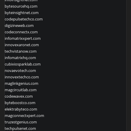
bytesourcehq.com
byteinsightnet.com
codepulsetechco.com
digizineweb.com
codeconnectx.com
infomatrixxpert.com
innovexaronet.com
techvistanow.com
infomatrixhq.com
cubixiosparklab.com
novaevotech.com
innovextechco.com
maglinkgenius.com
magcircuitlab.com
codewavex.com
byteboostco.com
elektrabyteco.com
magconnectxpert.com
truzestgenius.com
techpulsenet.com