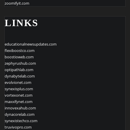
zoomifyit.com
LINKS
educationalnewsupdates.com
flexiboostco.com
boostioweb.com
zephyrushub.com
optipathlab.com
dynabytelab.com
evolvionet.com
synexisplus.com
vortexonet.com
maxxifynet.com
innovexahub.com
dynacorelab.com
synexistechco.com
truvivopro.com