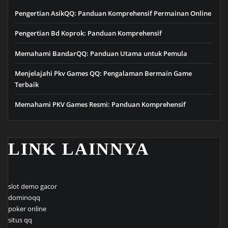
Pengertian AsikQQ: Panduan Komprehensif Permainan Online
Pengertian Bd Koprok: Panduan Komprehensif
Memahami BandarQQ: Panduan Utama untuk Pemula
Menjelajahi Pkv Games QQ: Pengalaman Bermain Game
Terbaik
Memahami PKV Games Resmi: Panduan Komprehensif
LINK LAINNYA
slot demo gacor
dominoqq
poker online
situs qq