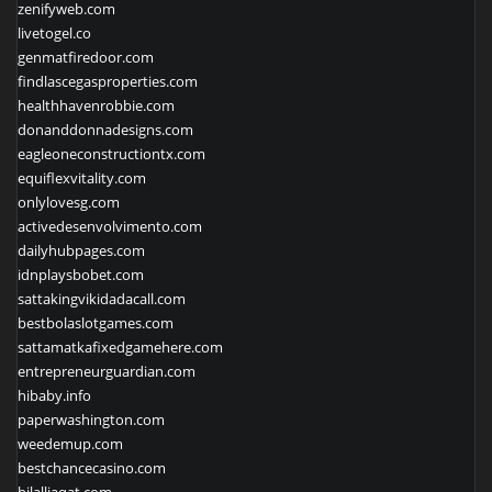
zenifyweb.com
livetogel.co
genmatfiredoor.com
findlascegasproperties.com
healthhavenrobbie.com
donanddonnadesigns.com
eagleoneconstructiontx.com
equiflexvitality.com
onlylovesg.com
activedesenvolvimento.com
dailyhubpages.com
idnplaysbobet.com
sattakingvikidadacall.com
bestbolaslotgames.com
sattamatkafixedgamehere.com
entrepreneurguardian.com
hibaby.info
paperwashington.com
weedemup.com
bestchancecasino.com