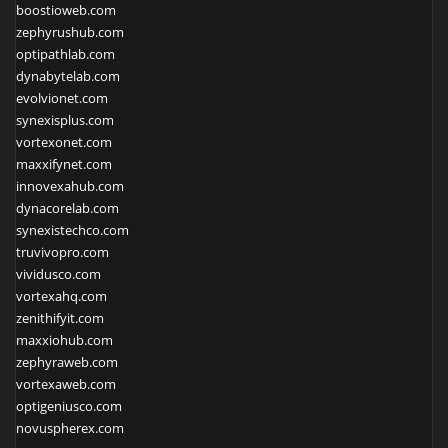
boostioweb.com
zephyrushub.com
optipathlab.com
dynabytelab.com
evolvionet.com
synexisplus.com
vortexonet.com
maxxifynet.com
innovexahub.com
dynacorelab.com
synexistechco.com
truvivopro.com
vividusco.com
vortexahq.com
zenithifyit.com
maxxiohub.com
zephyraweb.com
vortexaweb.com
optigeniusco.com
novuspherex.com