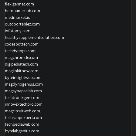
flexigennet.com
heronameclub.com
medmarket.io
outdoortablez.com
infotomy.com
healthysupplementsolution.com
codespottech.com
techdynogo.com
magchronicle.com
digipediatech.com
maglinkitnow.com
byteinsightweb.com
magdynogenius.com
magsynapselab.com
techtronixgen.com
innovextechpro.com
magcircuitweb.com
techscopexpert.com
techpediaweb.com
bytelabgenius.com