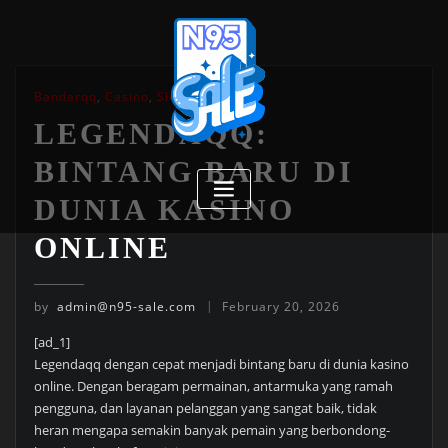
Skip
to
content
Bandarqq
,
Casino
,
Slot
LEGENDAQQ:
BINTANG BARU DI
DUNIA KASINO
ONLINE
by
admin@n95-sale.com
February 20, 2026
[ad_1]
Legendaqq dengan cepat menjadi bintang baru di dunia kasino
online. Dengan beragam permainan, antarmuka yang ramah
pengguna, dan layanan pelanggan yang sangat baik, tidak
heran mengapa semakin banyak pemain yang berbondong-