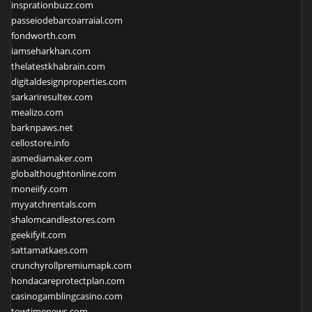
insprationbuzz.com
passeiodebarcoarraial.com
fondworth.com
iamseharkhan.com
thelatestkhabrain.com
digitaldesignproperties.com
sarkariresultex.com
mealizo.com
barknpaws.net
cellostore.info
asmediamaker.com
globalthoughtonline.com
moneiify.com
myyatchrentals.com
shalomcandlestores.com
geekifyit.com
sattamatkaes.com
crunchyrollpremiumapk.com
hondacareprotectplan.com
casinogamblingcasino.com
towtimenews.com