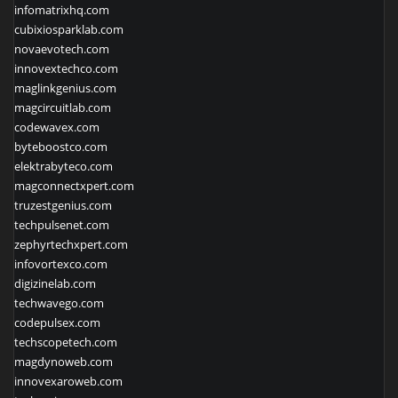
infomatrixhq.com
cubixiosparklab.com
novaevotech.com
innovextechco.com
maglinkgenius.com
magcircuitlab.com
codewavex.com
byteboostco.com
elektrabyteco.com
magconnectxpert.com
truzestgenius.com
techpulsenet.com
zephyrtechxpert.com
infovortexco.com
digizinelab.com
techwavego.com
codepulsex.com
techscopetech.com
magdynoweb.com
innovexaroweb.com