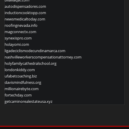
bilalliaqat.com
autodispensadores.com
inductioncooktopp.com
newsmedicaltoday.com
roofingnevada.info
magconnectx.com
synexispro.com
holayomi.com
ligadeciclismodecundinamarca.com
nashvilleworkerscompensationattorney.com
holyfamilycathedralschool.org
londonkiddy.com
ufabetcoaching.biz
davismindfulness.org
millionairebyte.com
fortechday.com
getcaminorealestateusa.xyz