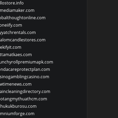
llostore.info
smediamaker.com
obalthoughtonline.com
neiify.com
yatchrentals.com
alomcandlestores.com
ekifyit.com
ttamatkaes.com
unchyrollpremiumapk.com
ndacareprotectplan.com
sinogamblingcasino.com
owtimenews.com
aincleaningdirectory.com
aotangmythuathcm.com
thukukburosu.com
omniumforge.com