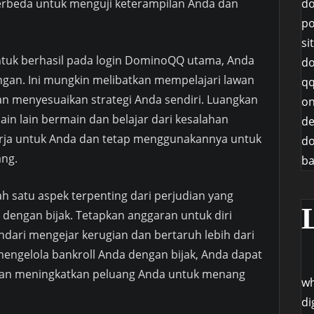
d
erbeda untuk menguji keterampilan Anda dan
po
si
tuk berhasil pada login DominoQQ utama, Anda
d
an. Ini mungkin melibatkan mempelajari lawan
q
n menyesuaikan strategi Anda sendiri. Luangkan
on
n lain bermain dan belajar dari kesalahan
de
rja untuk Anda dan tetap menggunakannya untuk
d
ng.
b
lah satu aspek terpenting dari perjudian yang
 dengan bijak. Tetapkan anggaran untuk diri
indari mengejar kerugian dan bertaruh lebih dari
ngelola bankroll Anda dengan bijak, Anda dapat
 dan meningkatkan peluang Anda untuk menang
w
di