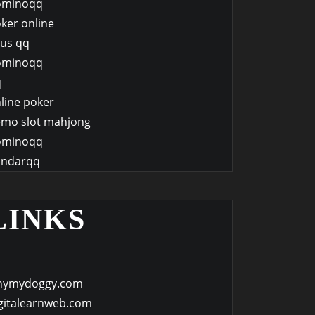
ominoqq
ker online
tus qq
ominoqq
q
line poker
mo slot mahjong
ominoqq
andarqq
LINKS
hymydoggy.com
gitalearnweb.com