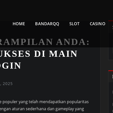
HOME
BANDARQQ
SLOT
CASINO
RAMPILAN ANDA:
UKSES DI MAIN
OGIN
, 2025
 populer yang telah mendapatkan popularitas
Dengan aturan sederhana dan gameplay yang