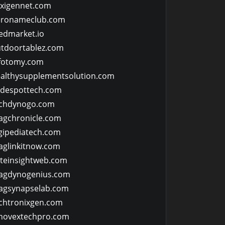
exigennet.com
eronameclub.com
dmarket.io
tdoortablez.com
fotomy.com
althysupplementsolution.com
despottech.com
echdynogo.com
gchronicle.com
gipediatech.com
glinkitnow.com
teinsightweb.com
agdynogenius.com
agsynapselab.com
chtronixgen.com
novextechpro.com