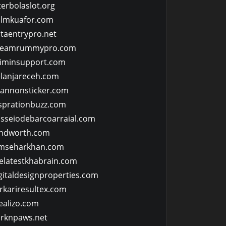
terbolaslot.org
lmkuafor.com
taentrypro.net
reamrummypro.com
iminsupport.com
lanjareceh.com
annonsticker.com
sprationbuzz.com
sseiodebarcoarraial.com
ndworth.com
amseharkhan.com
elatestkhabrain.com
gitaldesignproperties.com
rkariresultex.com
alizo.com
rknpaws.net