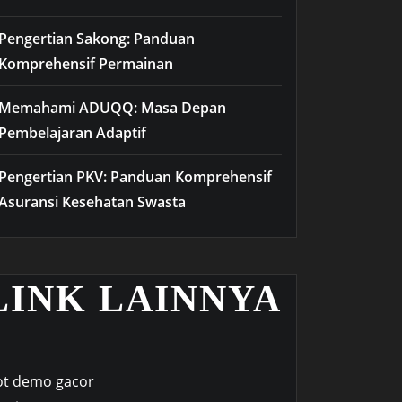
Pengertian Sakong: Panduan
Komprehensif Permainan
Memahami ADUQQ: Masa Depan
Pembelajaran Adaptif
Pengertian PKV: Panduan Komprehensif
Asuransi Kesehatan Swasta
LINK LAINNYA
ot demo gacor