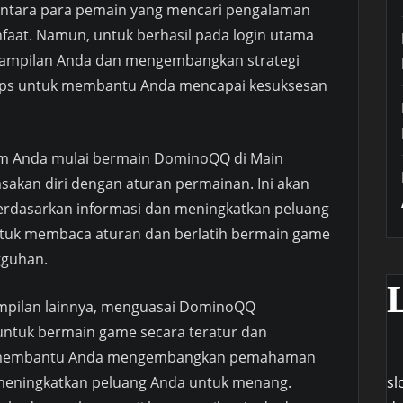
di antara para pemain yang mencari pengalaman
at. Namun, untuk berhasil pada login utama
ampilan Anda dan mengembangkan strategi
tips untuk membantu Anda mencapai kesuksesan
m Anda mulai bermain DominoQQ di Main
akan diri dengan aturan permainan. Ini akan
dasarkan informasi dan meningkatkan peluang
tuk membaca aturan dan berlatih bermain game
gguhan.
erampilan lainnya, menguasai DominoQQ
ntuk bermain game secara teratur dan
an membantu Anda mengembangkan pemahaman
sl
 meningkatkan peluang Anda untuk menang.