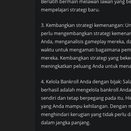
Berlatih bermain melawan lawan yang b
mempelajari strategi baru.
3. Kembangkan strategi kemenangan: Un
perlu mengembangkan strategi kemenang
Anda, menganalisis gameplay mereka, da
waktu untuk mengamati bagaimana pemai
mereka. Kembangkan strategi yang beke
meningkatkan peluang Anda untuk mena
4. Kelola Bankroll Anda dengan bijak: Sa
berhasil adalah mengelola bankroll Anda
sendiri dan tetap berpegang pada itu. H
yang Anda mampu kehilangan. Dengan me
menghindari kerugian yang tidak perlu
dalam jangka panjang.