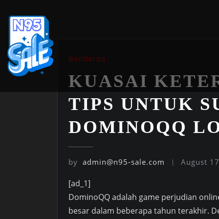
Skip
to
content
Bandarqq
KUASAI KETE
TIPS UNTUK S
DOMINOQQ L
by
admin@n95-sale.com
August 17
[ad_1]
DominoQQ adalah game perjudian online
besar dalam beberapa tahun terakhir. 