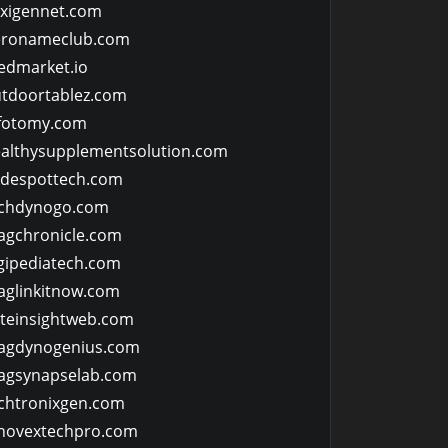
exigennet.com
eronameclub.com
dmarket.io
tdoortablez.com
fotomy.com
althysupplementsolution.com
despottech.com
echdynogo.com
gchronicle.com
gipediatech.com
glinkitnow.com
teinsightweb.com
agdynogenius.com
agsynapselab.com
chtronixgen.com
novextechpro.com