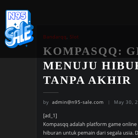
Skip
to
content
Bandarqq
,
Slot
KOMPASQQ: G
MENUJU HIBU
TANPA AKHIR
by
admin@n95-sale.com
May 30, 
[ad_1]
Kompasqq adalah platform game online 
hiburan untuk pemain dari segala usia. D