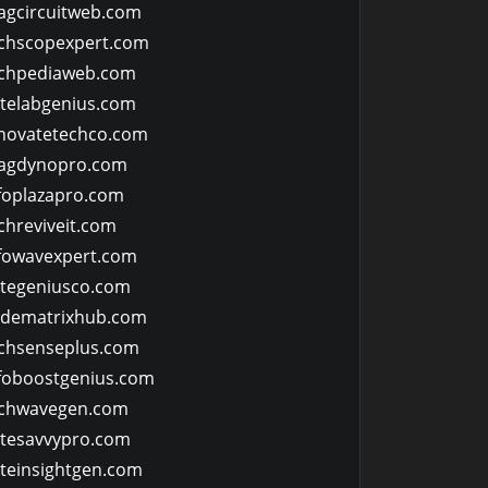
gcircuitweb.com
chscopexpert.com
chpediaweb.com
telabgenius.com
novatetechco.com
agdynopro.com
foplazapro.com
chreviveit.com
fowavexpert.com
tegeniusco.com
dematrixhub.com
chsenseplus.com
foboostgenius.com
echwavegen.com
tesavvypro.com
teinsightgen.com