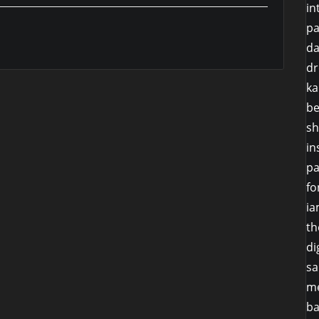
in
pa
da
d
ka
be
sh
in
pa
fo
i
th
di
sa
me
ba