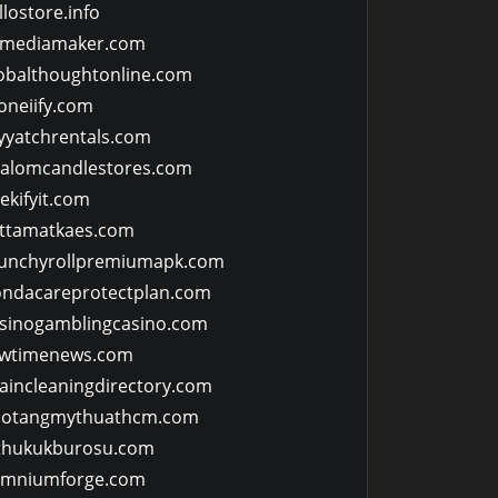
llostore.info
smediamaker.com
obalthoughtonline.com
neiify.com
yatchrentals.com
alomcandlestores.com
ekifyit.com
ttamatkaes.com
unchyrollpremiumapk.com
ndacareprotectplan.com
sinogamblingcasino.com
owtimenews.com
aincleaningdirectory.com
aotangmythuathcm.com
thukukburosu.com
omniumforge.com