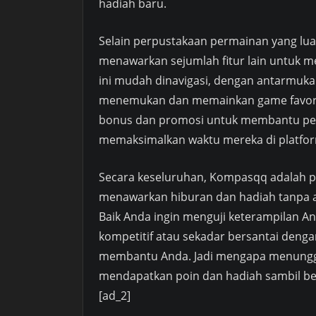
hadiah baru.
Selain perpustakaan permainan yang lu
menawarkan sejumlah fitur lain untuk 
ini mudah dinavigasi, dengan antarmu
menemukan dan memainkan game favori
bonus dan promosi untuk membantu p
memaksimalkan waktu mereka di platfo
Secara keseluruhan, Kompasqq adalah p
menawarkan hiburan dan hadiah tanpa ak
Baik Anda ingin menguji keterampilan 
kompetitif atau sekadar bersantai deng
membantu Anda. Jadi mengapa menunggu?
mendapatkan poin dan hadiah sambil b
[ad_2]