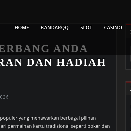
HOME
BANDARQQ
SLOT
CASINO
ERBANG ANDA
RAN DAN HADIAH
2026
populer yang menawarkan berbagai pilihan
ari permainan kartu tradisional seperti poker dan