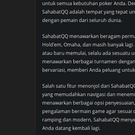
untuk semua kebutuhan poker Anda. Den
SahabatQQ adalah tempat yang tepat u
dengan pemain dari seluruh dunia.
SahabatQQ menawarkan beragam permain
Hold’em, Omaha, dan masih banyak lagi.
atau baru memulai, selalu ada sesuatu u
menawarkan berbagai turnamen dengan
bervariasi, memberi Anda peluang unt
Salah satu fitur menonjol dari Sahaba
yang memudahkan navigasi dan menemuka
menawarkan berbagai opsi penyesuaian
pengalaman bermain game agar sesuai d
ramping dan modern, SahabatQQ menye
Anda datang kembali lagi.