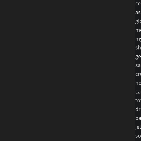
ce
a
gl
mo
my
sh
ge
sa
cr
ho
ca
t
dr
b
je
s