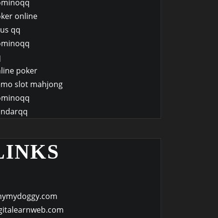
ominoqq
ker online
tus qq
ominoqq
q
line poker
mo slot mahjong
ominoqq
andarqq
LINKS
hymydoggy.com
gitalearnweb.com