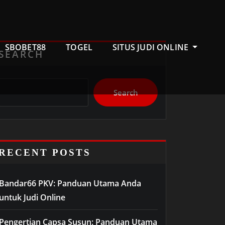
SBOBET88
TOGEL
SITUS JUDI ONLINE
SEARCH
Search
RECENT POSTS
Bandar66 PKV: Panduan Utama Anda
untuk Judi Online
Pengertian Capsa Susun: Panduan Utama