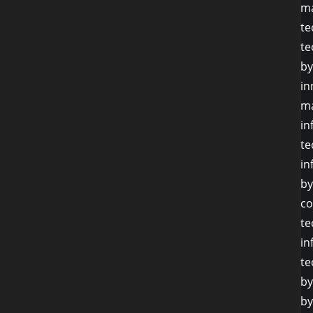
ma
te
te
by
in
m
in
te
in
by
co
te
in
t
by
by