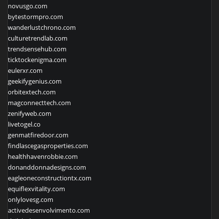
novusgo.com
bytestormpro.com
wanderlustchrono.com
culturetrendlab.com
trendsensehub.com
ticktockenigma.com
eulerxr.com
geekifygenius.com
orbitextech.com
magconnecttech.com
zenifyweb.com
livetogel.co
genmatfiredoor.com
findlascegasproperties.com
healthhavenrobbie.com
donanddonnadesigns.com
eagleoneconstructiontx.com
equiflexvitality.com
onlylovesg.com
activedesenvolvimento.com