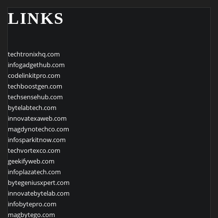
LINKS
techtronixhq.com
infogadgethub.com
codelinkitpro.com
techboostgen.com
techsensehub.com
bytelabtech.com
innovatexaweb.com
magdynotechco.com
infosparkitnow.com
techvortexco.com
geekifyweb.com
infoplazatech.com
bytegeniusxpert.com
innovatebytelab.com
infobytepro.com
magbytego.com