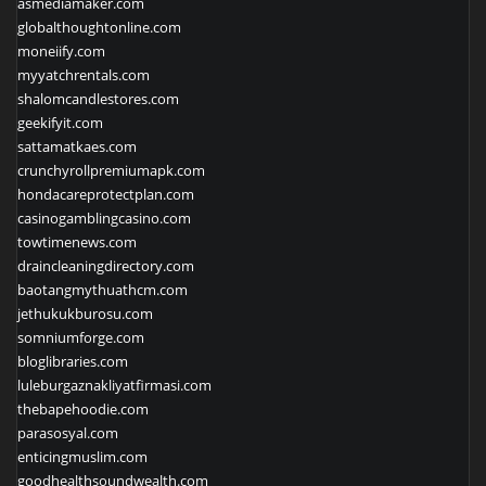
asmediamaker.com
globalthoughtonline.com
moneiify.com
myyatchrentals.com
shalomcandlestores.com
geekifyit.com
sattamatkaes.com
crunchyrollpremiumapk.com
hondacareprotectplan.com
casinogamblingcasino.com
towtimenews.com
draincleaningdirectory.com
baotangmythuathcm.com
jethukukburosu.com
somniumforge.com
bloglibraries.com
luleburgaznakliyatfirmasi.com
thebapehoodie.com
parasosyal.com
enticingmuslim.com
goodhealthsoundwealth.com