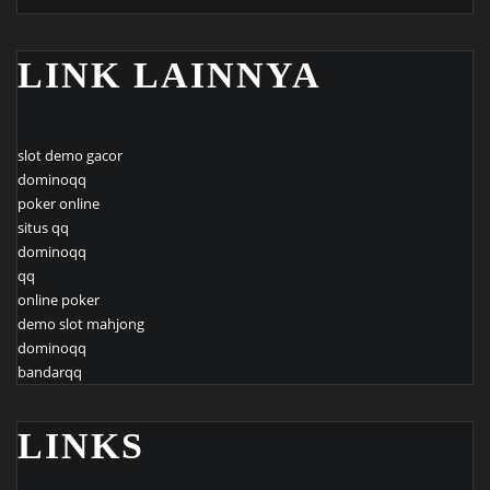
LINK LAINNYA
slot demo gacor
dominoqq
poker online
situs qq
dominoqq
qq
online poker
demo slot mahjong
dominoqq
bandarqq
LINKS