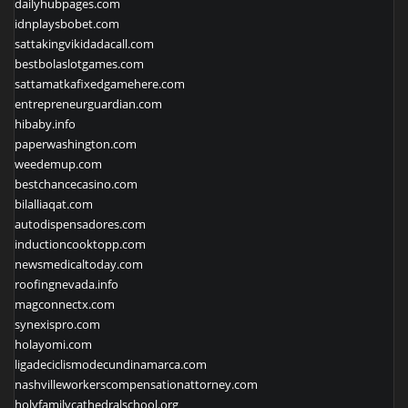
dailyhubpages.com
idnplaysbobet.com
sattakingvikidadacall.com
bestbolaslotgames.com
sattamatkafixedgamehere.com
entrepreneurguardian.com
hibaby.info
paperwashington.com
weedemup.com
bestchancecasino.com
bilalliaqat.com
autodispensadores.com
inductioncooktopp.com
newsmedicaltoday.com
roofingnevada.info
magconnectx.com
synexispro.com
holayomi.com
ligadeciclismodecundinamarca.com
nashvilleworkerscompensationattorney.com
holyfamilycathedralschool.org