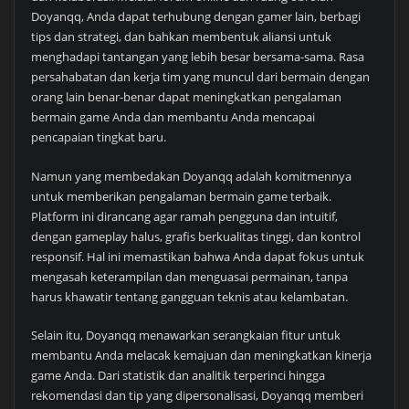
Doyanqq, Anda dapat terhubung dengan gamer lain, berbagi
tips dan strategi, dan bahkan membentuk aliansi untuk
menghadapi tantangan yang lebih besar bersama-sama. Rasa
persahabatan dan kerja tim yang muncul dari bermain dengan
orang lain benar-benar dapat meningkatkan pengalaman
bermain game Anda dan membantu Anda mencapai
pencapaian tingkat baru.
Namun yang membedakan Doyanqq adalah komitmennya
untuk memberikan pengalaman bermain game terbaik.
Platform ini dirancang agar ramah pengguna dan intuitif,
dengan gameplay halus, grafis berkualitas tinggi, dan kontrol
responsif. Hal ini memastikan bahwa Anda dapat fokus untuk
mengasah keterampilan dan menguasai permainan, tanpa
harus khawatir tentang gangguan teknis atau kelambatan.
Selain itu, Doyanqq menawarkan serangkaian fitur untuk
membantu Anda melacak kemajuan dan meningkatkan kinerja
game Anda. Dari statistik dan analitik terperinci hingga
rekomendasi dan tip yang dipersonalisasi, Doyanqq memberi