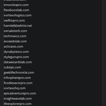
innovistapro.com
flexiboostlab.com
vortexohqplus.com
swiftiopro.com
hamilelikbelirtisi.net
versalotech.com
techmaxco.com
exceedolab.com
activaxio.com
dynabytesco.com
stylegurupro.com
datawizardslab.com
cubiqio.com
geeklifechronicle.com
infospherepro.com
foodiesavorpro.com
vortexohq.com
epicadventurepro.com
insightwavelab.com
lifeexplorerpro.com