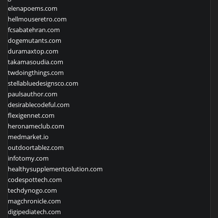
elenapoems.com
hellmouseretro.com
fcsabatehran.com
dogemutants.com
duramaxtop.com
takamasoudia.com
twdoingthings.com
stellabluedesignsco.com
paulsauthor.com
desirablecodeful.com
flexigennet.com
heronameclub.com
medmarket.io
outdoortablez.com
infotomy.com
healthysupplementsolution.com
codespottech.com
techdynogo.com
magchronicle.com
digipediatech.com