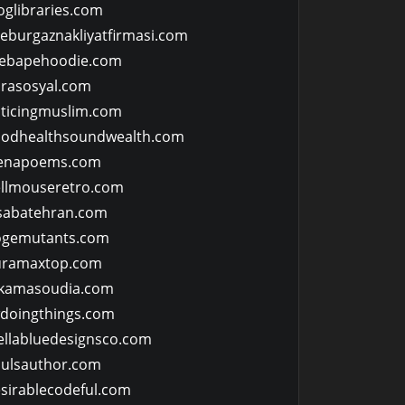
oglibraries.com
leburgaznakliyatfirmasi.com
ebapehoodie.com
rasosyal.com
ticingmuslim.com
odhealthsoundwealth.com
lenapoems.com
llmouseretro.com
sabatehran.com
ogemutants.com
uramaxtop.com
kamasoudia.com
doingthings.com
ellabluedesignsco.com
ulsauthor.com
sirablecodeful.com