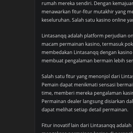
rumah mereka sendiri. Dengan kemajuan t
menawarkan fitur-fitur mutakhir yang 
keseluruhan. Salah satu kasino online y
Lintasanqq adalah platform perjudian o
macam permainan kasino, termasuk poker,
membedakan Lintasanqq dengan kasino on
membuat pengalaman bermain lebih seru
Salah satu fitur yang menonjol dari Lin
Pemain dapat menikmati sensasi bermain
time, memberi mereka pengalaman kasin
Permainan dealer langsung disiarkan da
dapat melihat setiap detail permainan.
Fitur inovatif lain dari Lintasanqq adala