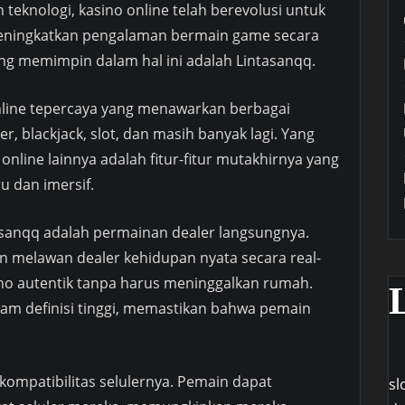
eknologi, kasino online telah berevolusi untuk
meningkatkan pengalaman bermain game secara
ang memimpin dalam hal ini adalah Lintasanqq.
nline tepercaya yang menawarkan berbagai
 blackjack, slot, dan masih banyak lagi. Yang
line lainnya adalah fitur-fitur mutakhirnya yang
 dan imersif.
tasanqq adalah permainan dealer langsungnya.
 melawan dealer kehidupan nyata secara real-
o autentik tanpa harus meninggalkan rumah.
lam definisi tinggi, memastikan bahwa pemain
h kompatibilitas selulernya. Pemain dapat
sl