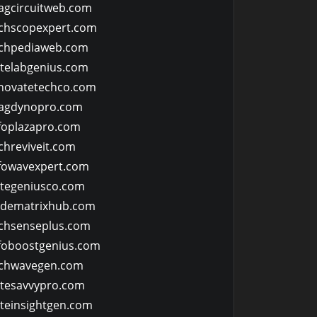
gcircuitweb.com
chscopexpert.com
chpediaweb.com
telabgenius.com
novatetechco.com
agdynopro.com
foplazapro.com
chreviveit.com
fowavexpert.com
tegeniusco.com
dematrixhub.com
chsenseplus.com
foboostgenius.com
echwavegen.com
tesavvypro.com
teinsightgen.com