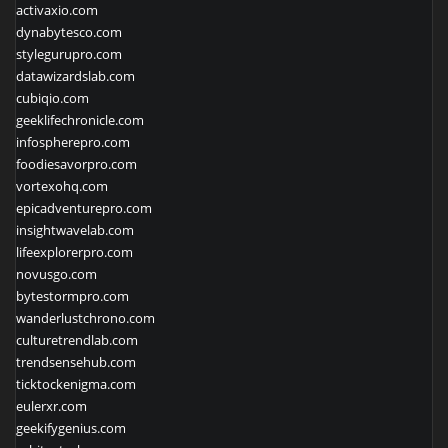
activaxio.com
dynabytesco.com
stylegurupro.com
datawizardslab.com
cubiqio.com
geeklifechronicle.com
infospherepro.com
foodiesavorpro.com
vortexohq.com
epicadventurepro.com
insightwavelab.com
lifeexplorerpro.com
novusgo.com
bytestormpro.com
wanderlustchrono.com
culturetrendlab.com
trendsensehub.com
ticktockenigma.com
eulerxr.com
geekifygenius.com