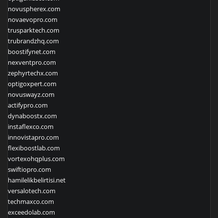
novuspherex.com
novaevopro.com
trusparktech.com
trubrandzhq.com
boostifynet.com
nexventpro.com
zephyrtechx.com
optigoxpert.com
novuswayz.com
actifypro.com
dynaboostx.com
instaflexco.com
innovistapro.com
flexiboostlab.com
vortexohqplus.com
swiftiopro.com
hamilelikbelirtisi.net
versalotech.com
techmaxco.com
exceedolab.com