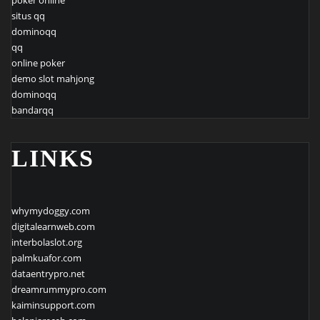
poker online
situs qq
dominoqq
qq
online poker
demo slot mahjong
dominoqq
bandarqq
LINKS
whymydoggy.com
digitalearnweb.com
interbolaslot.org
palmkuafor.com
dataentrypro.net
dreamrummypro.com
kaiminsupport.com