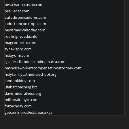
bestchancecasino.com
bilalliaqat.com
autodispensadores.com
inductioncooktopp.com
newsmedicaltoday.com
roofingnevada.info
magconnectx.com
synexispro.com
holayomi.com
ligadeciclismodecundinamarca.com
nashvilleworkerscompensationattorney.com
holyfamilycathedralschool.org
londonkiddy.com
ufabetcoaching.biz
davismindfulness.org
millionairebyte.com
fortechday.com
getcaminorealestateusa.xyz