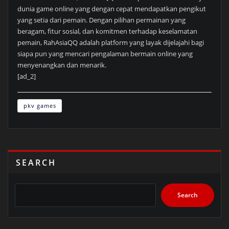
dunia game online yang dengan cepat mendapatkan pengikut
yang setia dari pemain. Dengan pilihan permainan yang
beragam, fitur sosial, dan komitmen terhadap keselamatan
pemain, RahAsiaQQ adalah platform yang layak dijelajahi bagi
siapa pun yang mencari pengalaman bermain online yang
menyenangkan dan menarik.
[ad_2]
pkv games
SEARCH
Search