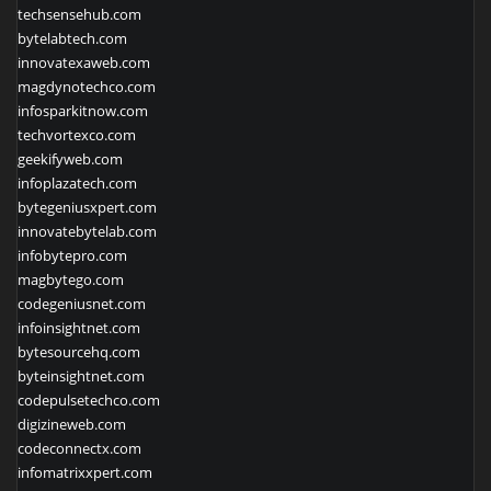
techsensehub.com
bytelabtech.com
innovatexaweb.com
magdynotechco.com
infosparkitnow.com
techvortexco.com
geekifyweb.com
infoplazatech.com
bytegeniusxpert.com
innovatebytelab.com
infobytepro.com
magbytego.com
codegeniusnet.com
infoinsightnet.com
bytesourcehq.com
byteinsightnet.com
codepulsetechco.com
digizineweb.com
codeconnectx.com
infomatrixxpert.com