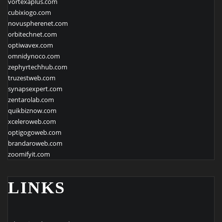
vortexaplus.com
cubixiogo.com
novuspherenet.com
orbitechnet.com
optiwavex.com
omnidynoco.com
zephyrtechhub.com
truzestweb.com
synapsexpert.com
zentarolab.com
quikbiznow.com
xceleroweb.com
optigogoweb.com
brandaroweb.com
zoomifyit.com
LINKS