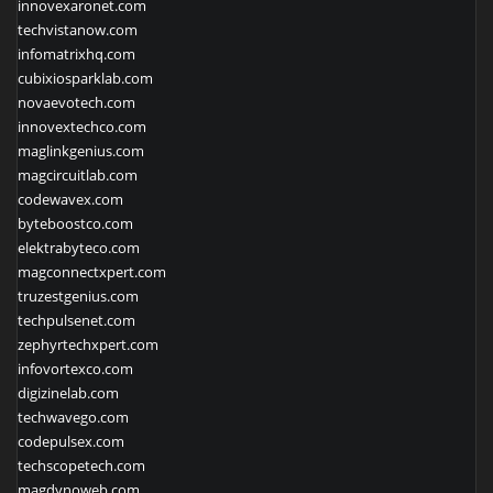
innovexaronet.com
techvistanow.com
infomatrixhq.com
cubixiosparklab.com
novaevotech.com
innovextechco.com
maglinkgenius.com
magcircuitlab.com
codewavex.com
byteboostco.com
elektrabyteco.com
magconnectxpert.com
truzestgenius.com
techpulsenet.com
zephyrtechxpert.com
infovortexco.com
digizinelab.com
techwavego.com
codepulsex.com
techscopetech.com
magdynoweb.com