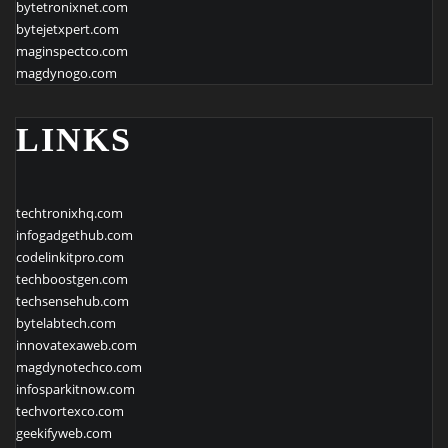
bytetronixnet.com
bytejetxpert.com
maginspectco.com
magdynogo.com
LINKS
techtronixhq.com
infogadgethub.com
codelinkitpro.com
techboostgen.com
techsensehub.com
bytelabtech.com
innovatexaweb.com
magdynotechco.com
infosparkitnow.com
techvortexco.com
geekifyweb.com