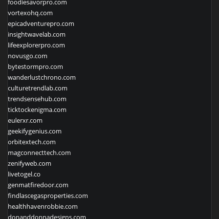
foodiesavorpro.com
vortexohq.com
epicadventurepro.com
insightwavelab.com
lifeexplorerpro.com
novusgo.com
bytestormpro.com
wanderlustchrono.com
culturetrendlab.com
trendsensehub.com
ticktockenigma.com
eulerxr.com
geekifygenius.com
orbitextech.com
magconnecttech.com
zenifyweb.com
livetogel.co
genmatfiredoor.com
findlascegasproperties.com
healthhavenrobbie.com
donanddonnadesigns.com