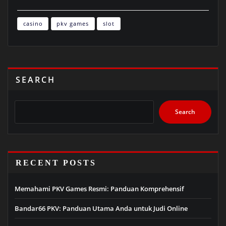
casino
pkv games
slot
SEARCH
Search
RECENT POSTS
Memahami PKV Games Resmi: Panduan Komprehensif
Bandar66 PKV: Panduan Utama Anda untuk Judi Online