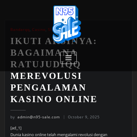
Skip
to
content
Bandarqq
,
Casino
,
Slot
IKUTI AKSINYA:
BAGAIMANA
RATUJUDIQQ
MEREVOLUSI
PENGALAMAN
KASINO ONLINE
by
admin@n95-sale.com
October 9, 2025
[ad_1]
Dunia kasino online telah mengalami revolusi dengan