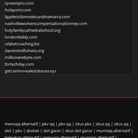
synexispro.com
holayomi.com
ligadeciclismodecundinamarca.com
nashvilleworkerscompensationattorney.com
holyfamilycathedralschool.org
londonkiddy.com
ufabetcoaching.biz
davismindfulness.org
millionairebyte.com
fortechday.com
getcaminorealestateusa.xyz
menuqq alternatif
|
pkv qq
|
pkv qq
|
situs pkv
|
situs qq
|
situs qq
|
slot
|
pkv
|
sbobet
|
slot gacor
|
situs slot gacor
|
murniqq alternatif
|
hematqq alternatif
|
menuqq alternatif
|
murniqq alternatif
|