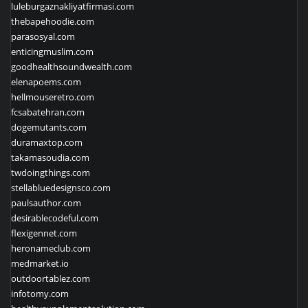
luleburgaznakliyatfirmasi.com
thebapehoodie.com
parasosyal.com
enticingmuslim.com
goodhealthsoundwealth.com
elenapoems.com
hellmouseretro.com
fcsabatehran.com
dogemutants.com
duramaxtop.com
takamasoudia.com
twdoingthings.com
stellabluedesignsco.com
paulsauthor.com
desirablecodeful.com
flexigennet.com
heronameclub.com
medmarket.io
outdoortablez.com
infotomy.com