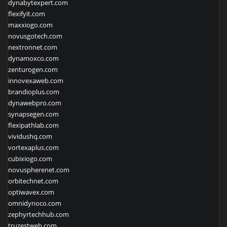
dynabytexpert.com
flexifyit.com
maxxiogo.com
novusgotech.com
nextronnet.com
dynamoxco.com
zenturogen.com
innovexaweb.com
brandioplus.com
dynawebpro.com
synapsegen.com
flexipathlab.com
vividushq.com
vortexaplus.com
cubixiogo.com
novuspherenet.com
orbitechnet.com
optiwavex.com
omnidynoco.com
zephyrtechhub.com
truzestweb.com