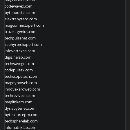
codewavex.com
byteboostco.com
elektrabyteco.com
magconnectxpert.com
truzestgenius.com
techpulsenet.com
zephyrtechxpert.com
infovortexco.com
digizinelab.com
techwavego.com
codepulsex.com
techscopetech.com
magdynoweb.com
innovexaroweb.com
techreviveco.com
maglinkaro.com
dynabytenet.com
bytesourcepro.com
techspherelab.com
infomatrixlab.com