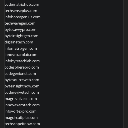
codematrixhub.com
techsenseplus.com
infoboostgenius.com
techwavegen.com
bytesavvypro.com
byteinsightgen.com
digizinetech.com
infomatrixgen.com
innovexarolab.com
infobytetechlab.com
codespherepro.com
codegenixnet.com
bytesourceweb.com
byteinsightnow.com
coderevivetech.com
magrevolveco.com
innovexarotech.com
infovortexpro.com
magcircuitplus.com
techscopeitnow.com