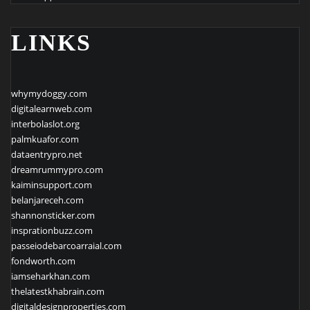
LINKS
whymydoggy.com
digitalearnweb.com
interbolaslot.org
palmkuafor.com
dataentrypro.net
dreamrummypro.com
kaiminsupport.com
belanjareceh.com
shannonsticker.com
insprationbuzz.com
passeiodebarcoarraial.com
fondworth.com
iamseharkhan.com
thelatestkhabrain.com
digitaldesignproperties.com