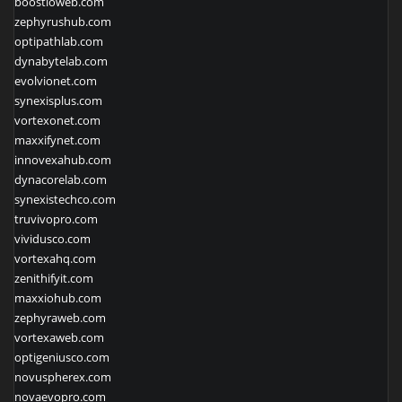
boostioweb.com
zephyrushub.com
optipathlab.com
dynabytelab.com
evolvionet.com
synexisplus.com
vortexonet.com
maxxifynet.com
innovexahub.com
dynacorelab.com
synexistechco.com
truvivopro.com
vividusco.com
vortexahq.com
zenithifyit.com
maxxiohub.com
zephyraweb.com
vortexaweb.com
optigeniusco.com
novuspherex.com
novaevopro.com