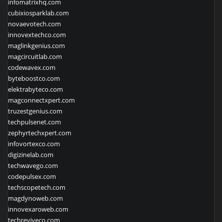
infomatrixhq.com
cubixiosparklab.com
novaevotech.com
innovextechco.com
maglinkgenius.com
magcircuitlab.com
codewavex.com
byteboostco.com
elektrabyteco.com
magconnectxpert.com
truzestgenius.com
techpulsenet.com
zephyrtechxpert.com
infovortexco.com
digizinelab.com
techwavego.com
codepulsex.com
techscopetech.com
magdynoweb.com
innovexaroweb.com
techreviveco.com