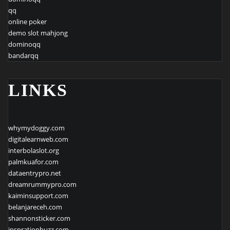
qq
online poker
demo slot mahjong
dominoqq
bandarqq
LINKS
whymydoggy.com
digitalearnweb.com
interbolaslot.org
palmkuafor.com
dataentrypro.net
dreamrummypro.com
kaiminsupport.com
belanjareceh.com
shannonsticker.com
insprationbuzz.com