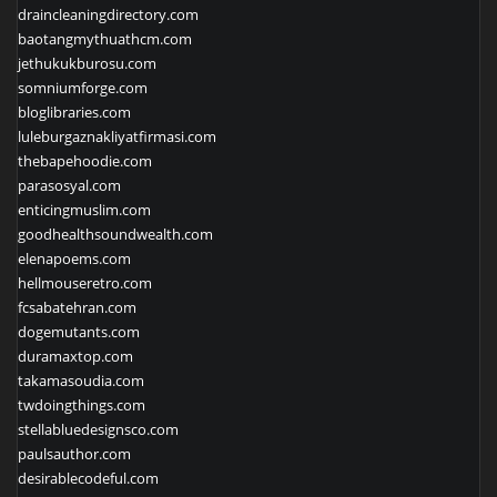
draincleaningdirectory.com
baotangmythuathcm.com
jethukukburosu.com
somniumforge.com
bloglibraries.com
luleburgaznakliyatfirmasi.com
thebapehoodie.com
parasosyal.com
enticingmuslim.com
goodhealthsoundwealth.com
elenapoems.com
hellmouseretro.com
fcsabatehran.com
dogemutants.com
duramaxtop.com
takamasoudia.com
twdoingthings.com
stellabluedesignsco.com
paulsauthor.com
desirablecodeful.com