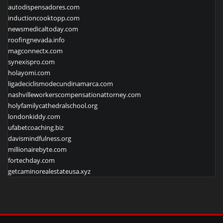
autodispensadores.com
inductioncooktopp.com
newsmedicaltoday.com
roofingnevada.info
magconnectx.com
synexispro.com
holayomi.com
ligadeciclismodecundinamarca.com
nashvilleworkerscompensationattorney.com
holyfamilycathedralschool.org
londonkiddy.com
ufabetcoaching.biz
davismindfulness.org
millionairebyte.com
fortechday.com
getcaminorealestateusa.xyz