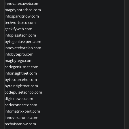
innovatexaweb.com
magdynotechco.com
infosparkitnow.com
techvortexco.com
geekifyweb.com
infoplazatech.com
bytegeniusxpert.com
innovatebytelab.com
infobytepro.com
magbytego.com
codegeniusnet.com
infoinsightnet.com
bytesourcehq.com
byteinsightnet.com
codepulsetechco.com
digizineweb.com
codeconnectx.com
infomatrixxpert.com
innovexaronet.com
techvistanow.com