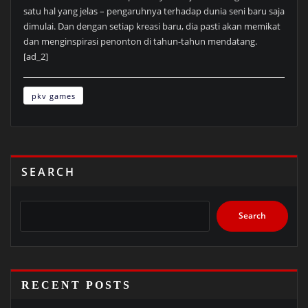
satu hal yang jelas – pengaruhnya terhadap dunia seni baru saja
dimulai. Dan dengan setiap kreasi baru, dia pasti akan memikat
dan menginspirasi penonton di tahun-tahun mendatang.
[ad_2]
pkv games
SEARCH
Search
RECENT POSTS