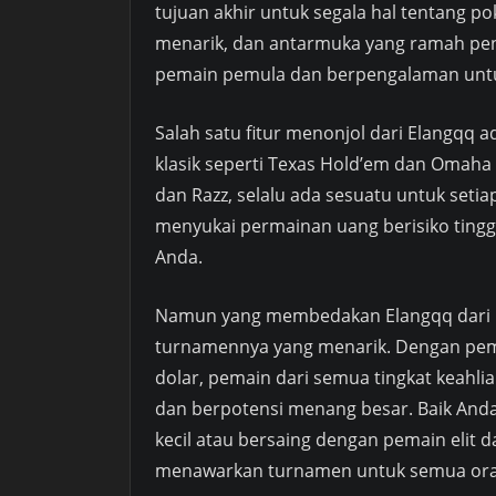
tujuan akhir untuk segala hal tentang 
menarik, dan antarmuka yang ramah pen
pemain pemula dan berpengalaman untu
Salah satu fitur menonjol dari Elangqq 
klasik seperti Texas Hold’em dan Omaha h
dan Razz, selalu ada sesuatu untuk setiap
menyukai permainan uang berisiko ting
Anda.
Namun yang membedakan Elangqq dari pl
turnamennya yang menarik. Dengan pemb
dolar, pemain dari semua tingkat keahlia
dan berpotensi menang besar. Baik And
kecil atau bersaing dengan pemain elit d
menawarkan turnamen untuk semua ora