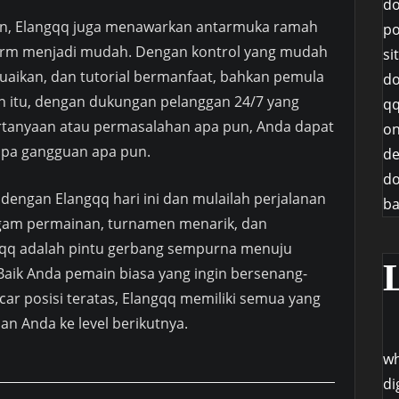
d
n, Elangqq juga menawarkan antarmuka ramah
po
orm menjadi mudah. Dengan kontrol yang mudah
si
uaikan, dan tutorial bermanfaat, bahkan pemula
d
in itu, dengan dukungan pelanggan 24/7 yang
q
tanyaan atau permasalahan apa pun, Anda dapat
on
npa gangguan apa pun.
de
d
engan Elangqq hari ini dan mulailah perjalanan
b
agam permainan, turnamen menarik, dan
qq adalah pintu gerbang sempurna menuju
aik Anda pemain biasa yang ingin bersenang-
ar posisi teratas, Elangqq memiliki semua yang
 Anda ke level berikutnya.
w
di