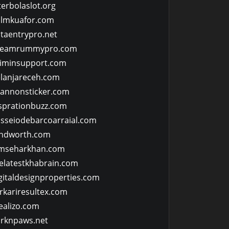
terbolaslot.org
lmkuafor.com
taentrypro.net
reamrummypro.com
iminsupport.com
lanjareceh.com
annonsticker.com
sprationbuzz.com
sseiodebarcoarraial.com
ndworth.com
amseharkhan.com
elatestkhabrain.com
gitaldesignproperties.com
rkariresultex.com
alizo.com
rknpaws.net