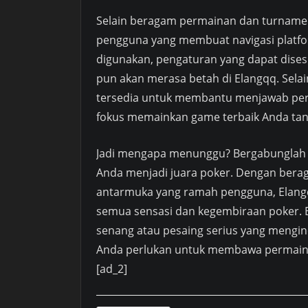
Selain beragam permainan dan turname
pengguna yang membuat navigasi platf
digunakan, pengaturan yang dapat dises
pun akan merasa betah di Elangqq. Sela
tersedia untuk membantu menjawab per
fokus memainkan game terbaik Anda ta
Jadi mengapa menunggu? Bergabunglah d
Anda menjadi juara poker. Dengan ber
antarmuka yang ramah pengguna, Elang
semua sensasi dan kegembiraan poker. B
senang atau pesaing serius yang menginc
Anda perlukan untuk membawa permainan
[ad_2]