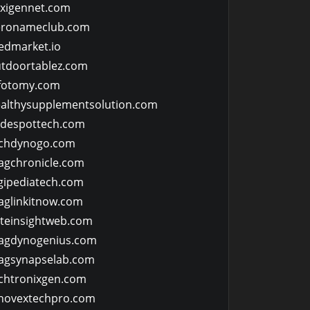
exigennet.com
eronameclub.com
dmarket.io
tdoortablez.com
fotomy.com
althysupplementsolution.com
despottech.com
echdynogo.com
gchronicle.com
gipediatech.com
glinkitnow.com
teinsightweb.com
agdynogenius.com
agsynapselab.com
chtronixgen.com
novextechpro.com