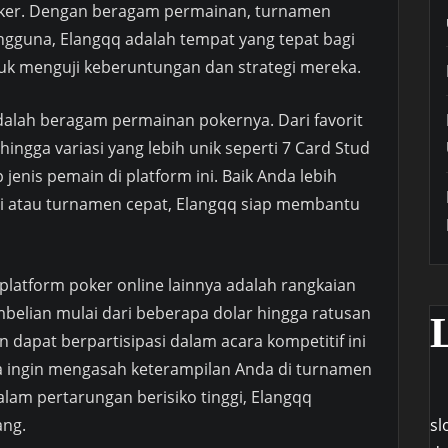
poker. Dengan beragam permainan, turnamen
gguna, Elangqq adalah tempat yang tepat bagi
k menguji keberuntungan dan strategi mereka.
adalah beragam permainan pokernya. Dari favorit
ingga variasi yang lebih unik seperti 7 Card Stud
 jenis pemain di platform ini. Baik Anda lebih
gi atau turnamen cepat, Elangqq siap membantu
atform poker online lainnya adalah rangkaian
elian mulai dari beberapa dolar hingga ratusan
n dapat berpartisipasi dalam acara kompetitif ini
a ingin mengasah keterampilan Anda di turnamen
alam pertarungan berisiko tinggi, Elangqq
sl
ng.