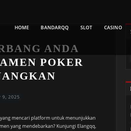
HOME
BANDARQQ
SLOT
CASINO
RBANG ANDA
NAMEN POKER
NANGKAN
 9, 2025
yang mencari platform untuk menunjukkan
amen yang mendebarkan? Kunjungi Elangqq,