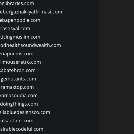
oglibraries.com
leburgaznakliyatfirmasi.com
ebapehoodie.com
rasosyal.com
ticingmuslim.com
odhealthsoundwealth.com
lenapoems.com
llmouseretro.com
sabatehran.com
ogemutants.com
uramaxtop.com
kamasoudia.com
doingthings.com
ellabluedesignsco.com
ulsauthor.com
sirablecodeful.com