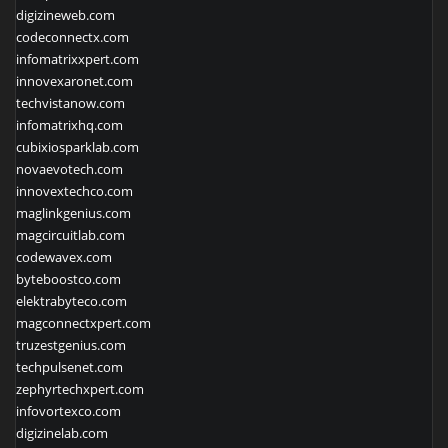
digizineweb.com
codeconnectx.com
infomatrixxpert.com
innovexaronet.com
techvistanow.com
infomatrixhq.com
cubixiosparklab.com
novaevotech.com
innovextechco.com
maglinkgenius.com
magcircuitlab.com
codewavex.com
byteboostco.com
elektrabyteco.com
magconnectxpert.com
truzestgenius.com
techpulsenet.com
zephyrtechxpert.com
infovortexco.com
digizinelab.com