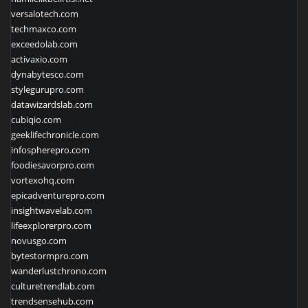
versalotech.com
techmaxco.com
exceedolab.com
activaxio.com
dynabytesco.com
stylegurupro.com
datawizardslab.com
cubiqio.com
geeklifechronicle.com
infospherepro.com
foodiesavorpro.com
vortexohq.com
epicadventurepro.com
insightwavelab.com
lifeexplorerpro.com
novusgo.com
bytestormpro.com
wanderlustchrono.com
culturetrendlab.com
trendsensehub.com