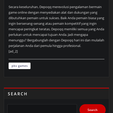
Secara keseluruhan, Depoqq merevolusi pengalaman bermain
game online dengan menyediakan alat dan dukungan yang
dibutuhkan pemain untuk sukses. Baik Anda pemain biasa yang
ingin bersenang-senang atau pemain kompetitif yang ingin
mencapai peringkat teratas, Depoqq memiliki semua yang Anda
perlukan untuk mencapai tujuan Anda. Jadi mengapa
menunggu? Bergabunglah dengan Depoqq hari ini dan mulailah
perjalanan Anda dari pemula hingga profesional.
[ad_2]
pkv games
SEARCH
Search