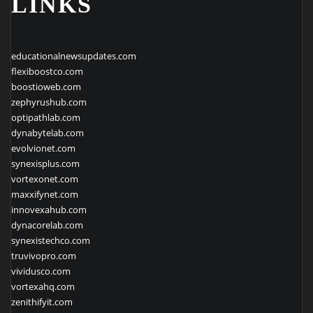
LINKS
educationalnewsupdates.com
flexiboostco.com
boostioweb.com
zephyrushub.com
optipathlab.com
dynabytelab.com
evolvionet.com
synexisplus.com
vortexonet.com
maxxifynet.com
innovexahub.com
dynacorelab.com
synexistechco.com
truvivopro.com
vividusco.com
vortexahq.com
zenithifyit.com