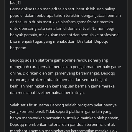
[ad_1]
Game online telah menjadi salah satu bentuk hiburan paling
populer dalam beberapa tahun terakhir, dengan jutaan pemain
dari seluruh dunia masuk ke platform game favorit mereka
untuk bersaing satu sama lain di dunia virtual. Namun, bagi
banyak pemain, melakukan transisi dari pemula ke profesional
bisa menjadi tugas yang menakutkan. Di situlah Depoqq
berperan.
Depoqq adalah platform game online revolusioner yang
mengubah cara pemain merasakan pengalaman bermain game
online. Didirikan oleh tim gamer yang bersemangat, Depoqq
dirancang untuk membantu pemain dari semua tingkat
keahlian meningkatkan kemampuan bermain game mereka
dan mencapai level permainan berikutnya.
Salah satu fitur utama Depoqq adalah program pelatihannya
yang komprehensif. Tidak seperti platform game lain yang
hanya menawarkan permainan untuk dimainkan oleh pemain,
Depoqq memberikan tutorial dan panduan terperinci untuk
membantu pemain meningkatkan keterampilan mereka. Baik