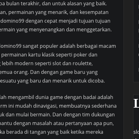
 bulan terakhir, dan untuk alasan yang baik.
n, permainan yang menarik, dan kesempatan
domino99 dengan cepat menjadi tujuan tujuan
bermain yang menyenangkan dan menggetarkan.
domino99 sangat populer adalah berbagai macam
ermainan kartu klasik seperti poker dan
lebih modern seperti slot dan roulette,
semua orang. Dan dengan game baru yang
sesuatu yang baru dan menarik untuk dicoba.
lah mengambil dunia game dengan badai adalah
orm ini mudah dinavigasi, membuatnya sederhana
uk dan mulai bermain. Dan dengan tim dukungan
bantu dengan masalah atau pertanyaan apa pun,
sl
a berada di tangan yang baik ketika mereka