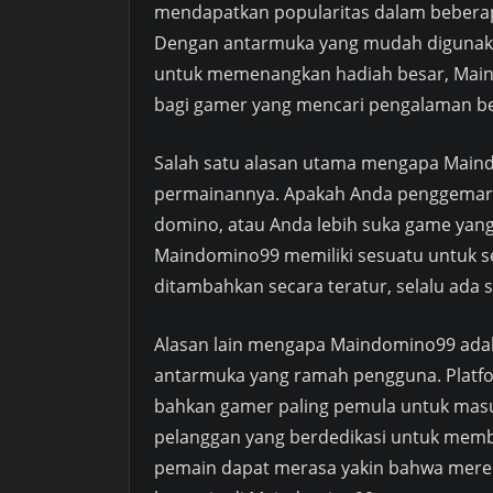
mendapatkan popularitas dalam beberapa
Dengan antarmuka yang mudah digunaka
untuk memenangkan hadiah besar, Main
bagi gamer yang mencari pengalaman 
Salah satu alasan utama mengapa Main
permainannya. Apakah Anda penggemar p
domino, atau Anda lebih suka game yang 
Maindomino99 memiliki sesuatu untuk 
ditambahkan secara teratur, selalu ada 
Alasan lain mengapa Maindomino99 ada
antarmuka yang ramah pengguna. Platf
bahkan gamer paling pemula untuk mas
pelanggan yang berdedikasi untuk mem
pemain dapat merasa yakin bahwa merek