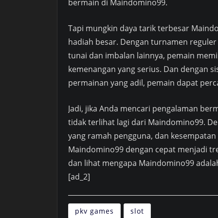
bermain di Maindomino99.
Tapi mungkin daya tarik terbesar Mai
hadiah besar. Dengan turnamen reguler
tunai dan imbalan lainnya, pemain memi
kemenangan yang serius. Dan dengan si
permainan yang adil, pemain dapat pe
Jadi, jika Anda mencari pengalaman be
tidak terlihat lagi dari Maindomino99.
yang ramah pengguna, dan kesempatan
Maindomino99 dengan cepat menjadi tren
dan lihat mengapa Maindomino99 adalah
[ad_2]
pkv games
slot