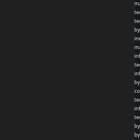
ma
te
te
by
in
m
in
te
in
by
co
te
in
t
by
by