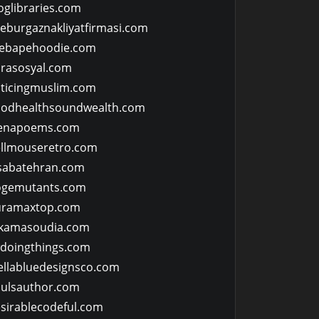
oglibraries.com
leburgaznakliyatfirmasi.com
ebapehoodie.com
rasosyal.com
ticingmuslim.com
odhealthsoundwealth.com
lenapoems.com
llmouseretro.com
sabatehran.com
ogemutants.com
uramaxtop.com
kamasoudia.com
doingthings.com
ellabluedesignsco.com
ulsauthor.com
sirablecodeful.com