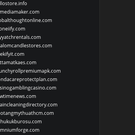
llostore.info
smediamaker.com
obalthoughtonline.com
neiify.com
yatchrentals.com
alomcandlestores.com
ekifyit.com
ttamatkaes.com
unchyrollpremiumapk.com
ndacareprotectplan.com
sinogamblingcasino.com
owtimenews.com
aincleaningdirectory.com
aotangmythuathcm.com
thukukburosu.com
omniumforge.com