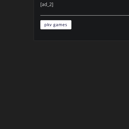
[ad_2]
pkv games