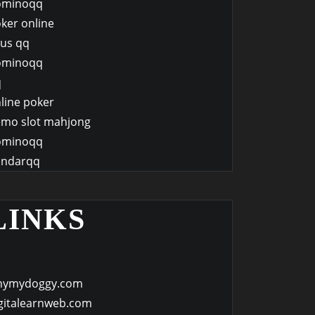
ominoqq
ker online
tus qq
ominoqq
q
line poker
mo slot mahjong
ominoqq
andarqq
LINKS
hymydoggy.com
gitalearnweb.com