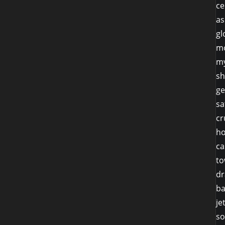
ce
a
gl
mo
my
sh
ge
sa
cr
ho
ca
t
dr
b
je
s