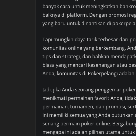
banyak cara untuk meningkatkan bankro
baiknya di platform. Dengan promosi re
yang baru untuk dinantikan di pokerpela
Tapi mungkin daya tarik terbesar dari 
komunitas online yang berkembang, And
tips dan strategi, dan bahkan mendapa
biasa yang mencari kesenangan atau pes
Anda, komunitas di Pokerpelangi adalah
Jadi, jika Anda seorang penggemar poke
menikmati permainan favorit Anda, tidak 
permainan, turnamen, dan promosi, ser
ini memiliki semua yang Anda butuhkan u
senang bermain poker online. Bergabungl
mengapa ini adalah pilihan utama untuk