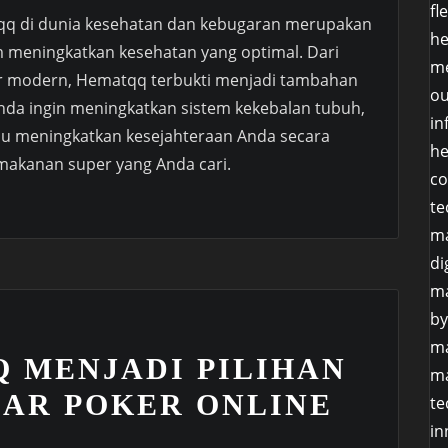
fl
qq di dunia kesehatan dan kebugaran merupakan
h
 meningkatkan kesehatan yang optimal. Dari
me
 modern, Hematqq terbukti menjadi tambahan
ou
Anda ingin meningkatkan sistem kekebalan tubuh,
in
u meningkatkan kesejahteraan Anda secara
he
akanan super yang Anda cari.
co
t
ma
di
ma
by
m
 MENJADI PILIHAN
m
AR POKER ONLINE
te
in