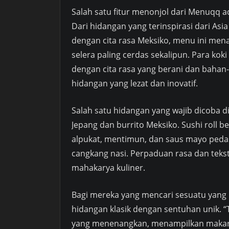
Salah satu fitur menonjol dari Menuqq 
Dari hidangan yang terinspirasi dari Asi
dengan cita rasa Meksiko, menu ini me
selera paling cerdas sekalipun. Para ko
dengan cita rasa yang berani dan bahan
hidangan yang lezat dan inovatif.
Salah satu hidangan yang wajib dicoba d
Jepang dan burrito Meksiko. Sushi roll be
alpukat, mentimun, dan saus mayo peda
cangkang nasi. Perpaduan rasa dan teks
mahakarya kuliner.
Bagi mereka yang mencari sesuatu yang 
hidangan klasik dengan sentuhan unik. “
yang menenangkan, menampilkan makaroni