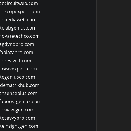
gcircuitweb.com
chscopexpert.com
chpediaweb.com
telabgenius.com
novatetechco.com
agdynopro.com
foplazapro.com
chreviveit.com
fowavexpert.com
tegeniusco.com
dematrixhub.com
chsenseplus.com
foboostgenius.com
echwavegen.com
tesavvypro.com
teinsightgen.com