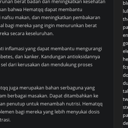
nan berat badan dan meningkatkan kesehatan
bl
ukkan bahwa Hematqq dapat membantu
lu
i nafsu makan, dan meningkatkan pembakaran
th
eal bagi mereka yang ingin menurunkan berat
pa
eka secara keseluruhan.
en
go
anti inflamasi yang dapat membantu mengurangi
e
diabetes, dan kanker. Kandungan antioksidannya
he
 sel dari kerusakan dan mendukung proses
fc
d
d
atqq juga merupakan bahan serbaguna yang
ta
am berbagai masakan. Dapat ditambahkan ke
tw
anan penutup untuk menambah nutrisi. Hematqq
st
plemen bagi mereka yang lebih menyukai dosis
pa
rasi.
de