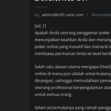
by
admin@n95-sale.com
November
[ad_1]
Apakah Anda seorang penggemar poker o
menunjukkan keahlian Anda dan menang be
poker online yang inovatif dan menari
membawa permainan Anda ke level berik
Salah satu alasan utama mengapa DivaQ
online di mana pun adalah antarmukany
dinavigasi, sehingga memudahkan pemai
seorang profesional berpengalaman at
untuk semua orang.
Selain antarmukanya yang ramah pengg