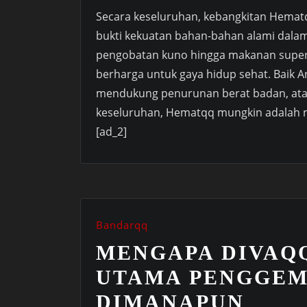
Secara keseluruhan, kebangkitan Hemat
bukti kekuatan bahan-bahan alami dalam
pengobatan kuno hingga makanan super
berharga untuk gaya hidup sehat. Baik 
mendukung penurunan berat badan, ata
keseluruhan, Hematqq mungkin adalah m
[ad_2]
Bandarqq
MENGAPA DIVAQQ
UTAMA PENGGEM
DIMANAPUN