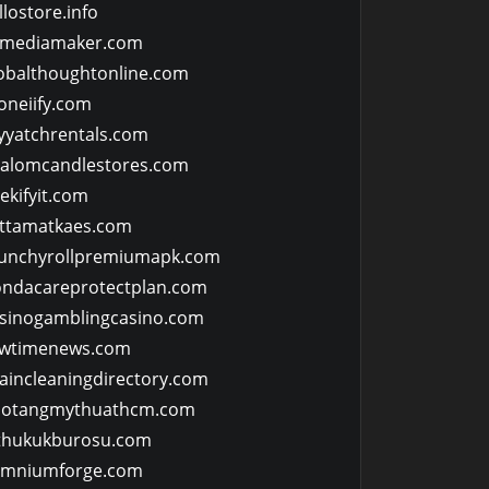
llostore.info
smediamaker.com
obalthoughtonline.com
neiify.com
yatchrentals.com
alomcandlestores.com
ekifyit.com
ttamatkaes.com
unchyrollpremiumapk.com
ndacareprotectplan.com
sinogamblingcasino.com
owtimenews.com
aincleaningdirectory.com
aotangmythuathcm.com
thukukburosu.com
omniumforge.com