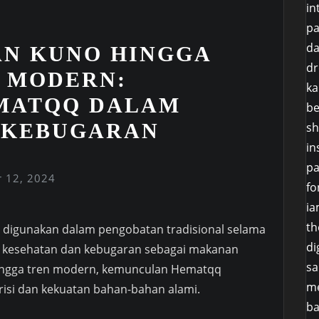
in
pa
da
AN KUNO HINGGA
d
 MODERN:
ka
MATQQ DALAM
be
 KEBUGARAN
sh
in
pa
 12, 2024
fo
i
th
h digunakan dalam pengobatan tradisional selama
di
a kesehatan dan kebugaran sebagai makanan
sa
ingga tren modern, kemunculan Hematqq
me
risi dan kekuatan bahan-bahan alami.
ba