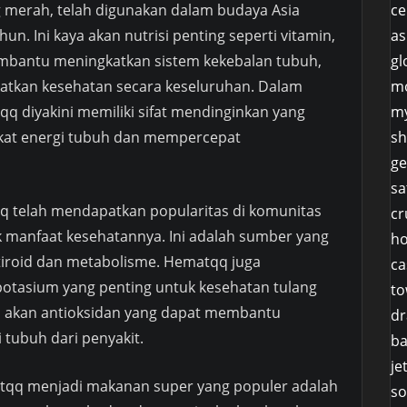
ce
 merah, telah digunakan dalam budaya Asia
a
un. Ini kaya akan nutrisi penting seperti vitamin,
gl
embantu meningkatkan sistem kekebalan tubuh,
mo
atkan kesehatan secara keseluruhan. Dalam
my
q diyakini memiliki sifat mendinginkan yang
sh
at energi tubuh dan mempercepat
ge
sa
q telah mendapatkan popularitas di komunitas
cr
 manfaat kesehatannya. Ini adalah sumber yang
ho
 tiroid dan metabolisme. Hematqq juga
ca
tasium yang penting untuk kesehatan tulang
t
aya akan antioksidan yang dapat membantu
dr
tubuh dari penyakit.
b
je
tqq menjadi makanan super yang populer adalah
s