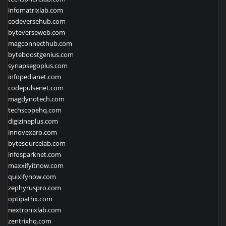
infomatrixlab.com
codeversehub.com
byteverseweb.com
magconnecthub.com
byteboostgenius.com
synapsegoplus.com
infopedianet.com
codepulsenet.com
magdynotech.com
techscopehq.com
digizineplus.com
innovexaro.com
bytesourcelab.com
infosparknet.com
maxxifyitnow.com
quixifynow.com
zephyruspro.com
optipathx.com
nextronixlab.com
zentrixhq.com