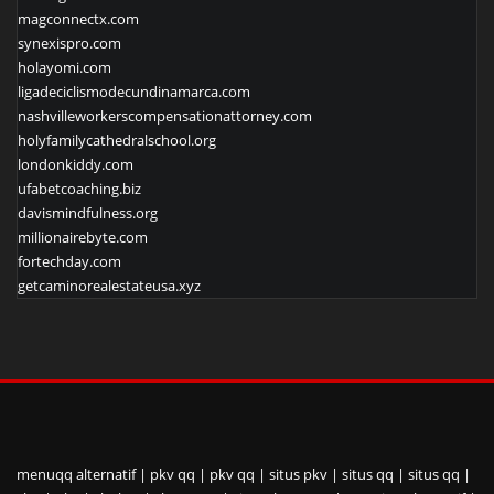
magconnectx.com
synexispro.com
holayomi.com
ligadeciclismodecundinamarca.com
nashvilleworkerscompensationattorney.com
holyfamilycathedralschool.org
londonkiddy.com
ufabetcoaching.biz
davismindfulness.org
millionairebyte.com
fortechday.com
getcaminorealestateusa.xyz
menuqq alternatif
|
pkv qq
|
pkv qq
|
situs pkv
|
situs qq
|
situs qq
|