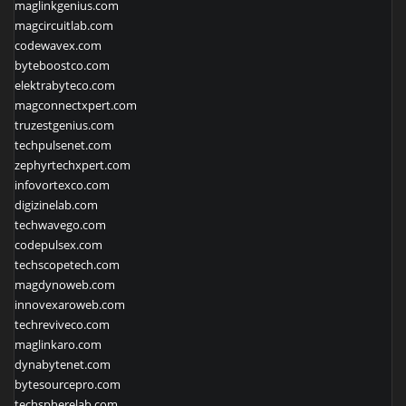
maglinkgenius.com
magcircuitlab.com
codewavex.com
byteboostco.com
elektrabyteco.com
magconnectxpert.com
truzestgenius.com
techpulsenet.com
zephyrtechxpert.com
infovortexco.com
digizinelab.com
techwavego.com
codepulsex.com
techscopetech.com
magdynoweb.com
innovexaroweb.com
techreviveco.com
maglinkaro.com
dynabytenet.com
bytesourcepro.com
techspherelab.com