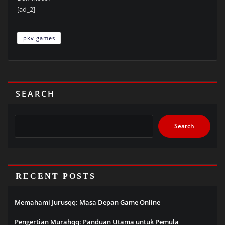
[ad_2]
pkv games
SEARCH
Search
RECENT POSTS
Memahami Jurusqq: Masa Depan Game Online
Pengertian Murahqq: Panduan Utama untuk Pemula