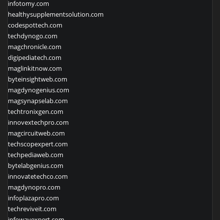
infotomy.com
healthysupplementsolution.com
codespottech.com
techdynogo.com
magchronicle.com
digipediatech.com
maglinkitnow.com
byteinsightweb.com
magdynogenius.com
magsynapselab.com
techtronixgen.com
innovextechpro.com
magcircuitweb.com
techscopexpert.com
techpediaweb.com
bytelabgenius.com
innovatetechco.com
magdynopro.com
infoplazapro.com
techreviveit.com
infowavexpert.com