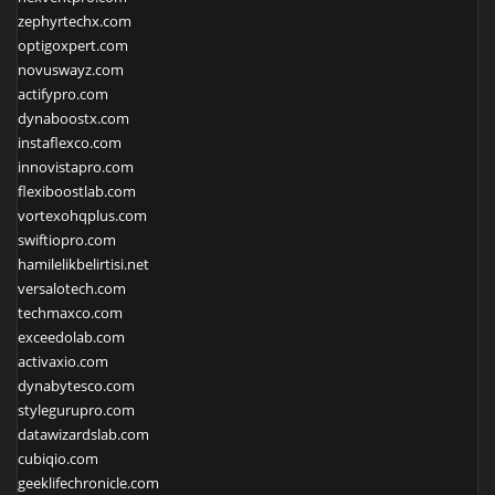
zephyrtechx.com
optigoxpert.com
novuswayz.com
actifypro.com
dynaboostx.com
instaflexco.com
innovistapro.com
flexiboostlab.com
vortexohqplus.com
swiftiopro.com
hamilelikbelirtisi.net
versalotech.com
techmaxco.com
exceedolab.com
activaxio.com
dynabytesco.com
stylegurupro.com
datawizardslab.com
cubiqio.com
geeklifechronicle.com