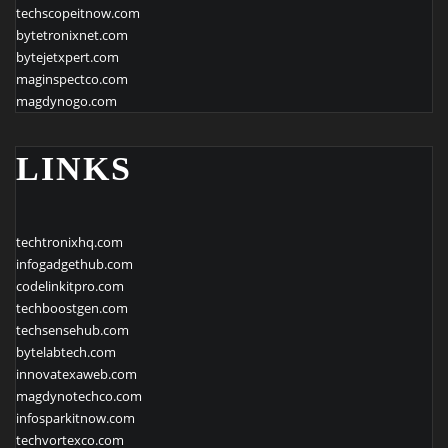
techscopeitnow.com
bytetronixnet.com
bytejetxpert.com
maginspectco.com
magdynogo.com
LINKS
techtronixhq.com
infogadgethub.com
codelinkitpro.com
techboostgen.com
techsensehub.com
bytelabtech.com
innovatexaweb.com
magdynotechco.com
infosparkitnow.com
techvortexco.com