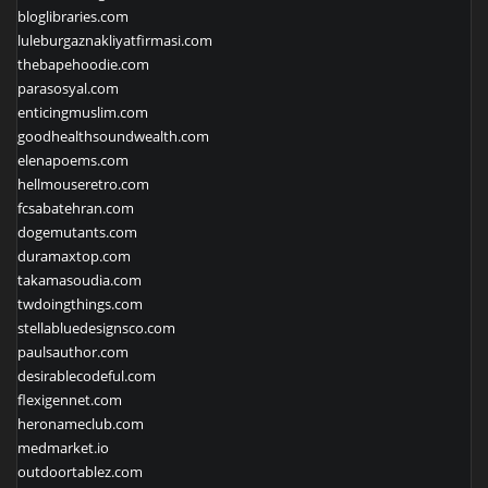
bloglibraries.com
luleburgaznakliyatfirmasi.com
thebapehoodie.com
parasosyal.com
enticingmuslim.com
goodhealthsoundwealth.com
elenapoems.com
hellmouseretro.com
fcsabatehran.com
dogemutants.com
duramaxtop.com
takamasoudia.com
twdoingthings.com
stellabluedesignsco.com
paulsauthor.com
desirablecodeful.com
flexigennet.com
heronameclub.com
medmarket.io
outdoortablez.com