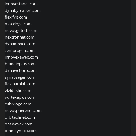
innovestanet.com
dynabytexpert.com
flexifyit.com
maxxiogo.com
novusgotech.com
nextronnet.com
dynamoxco.com
zenturogen.com
innovexaweb.com
brandioplus.com
dynawebpro.com
synapsegen.com
flexipathlab.com
vividushq.com
vortexaplus.com
cubixiogo.com
novuspherenet.com
orbitechnet.com
optiwavex.com
omnidynoco.com