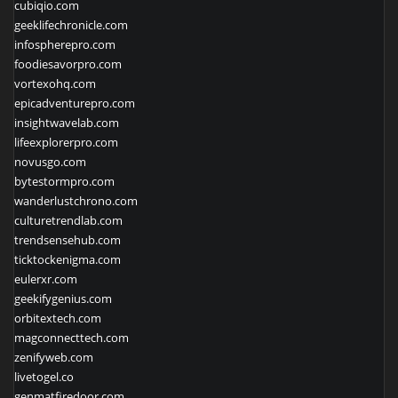
cubiqio.com
geeklifechronicle.com
infospherepro.com
foodiesavorpro.com
vortexohq.com
epicadventurepro.com
insightwavelab.com
lifeexplorerpro.com
novusgo.com
bytestormpro.com
wanderlustchrono.com
culturetrendlab.com
trendsensehub.com
ticktockenigma.com
eulerxr.com
geekifygenius.com
orbitextech.com
magconnecttech.com
zenifyweb.com
livetogel.co
genmatfiredoor.com