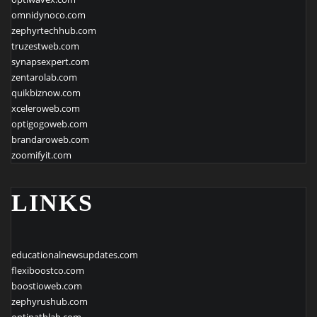
omnidynoco.com
zephyrtechhub.com
truzestweb.com
synapsexpert.com
zentarolab.com
quikbiznow.com
xceleroweb.com
optigogoweb.com
brandaroweb.com
zoomifyit.com
LINKS
educationalnewsupdates.com
flexiboostco.com
boostioweb.com
zephyrushub.com
optipathlab.com