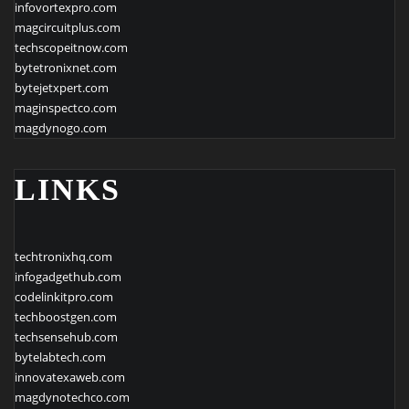
infovortexpro.com
magcircuitplus.com
techscopeitnow.com
bytetronixnet.com
bytejetxpert.com
maginspectco.com
magdynogo.com
LINKS
techtronixhq.com
infogadgethub.com
codelinkitpro.com
techboostgen.com
techsensehub.com
bytelabtech.com
innovatexaweb.com
magdynotechco.com