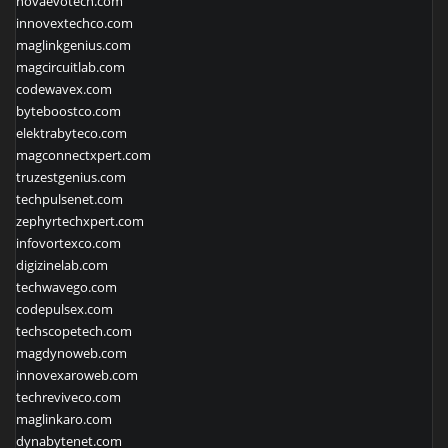
novaevotech.com
innovextechco.com
maglinkgenius.com
magcircuitlab.com
codewavex.com
byteboostco.com
elektrabyteco.com
magconnectxpert.com
truzestgenius.com
techpulsenet.com
zephyrtechxpert.com
infovortexco.com
digizinelab.com
techwavego.com
codepulsex.com
techscopetech.com
magdynoweb.com
innovexaroweb.com
techreviveco.com
maglinkaro.com
dynabytenet.com