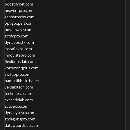
boostifynet.com
nexventpro.com
zephyrtechx.com
optigoxpert.com
novuswayz.com
actifypro.com
dynaboostx.com
instaflexco.com
innovistapro.com
flexiboostlab.com
vortexohqplus.com
swiftiopro.com
hamilelikbelirtisi.net
versalotech.com
techmaxco.com
exceedolab.com
activaxio.com
dynabytesco.com
stylegurupro.com
datawizardslab.com