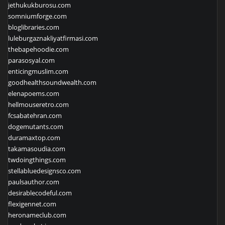
jethukukburosu.com
somniumforge.com
bloglibraries.com
luleburgaznakliyatfirmasi.com
thebapehoodie.com
parasosyal.com
enticingmuslim.com
goodhealthsoundwealth.com
elenapoems.com
hellmouseretro.com
fcsabatehran.com
dogemutants.com
duramaxtop.com
takamasoudia.com
twdoingthings.com
stellabluedesignsco.com
paulsauthor.com
desirablecodeful.com
flexigennet.com
heronameclub.com