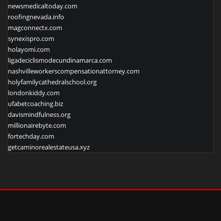
newsmedicaltoday.com
roofingnevada.info
magconnectx.com
synexispro.com
holayomi.com
ligadeciclismodecundinamarca.com
nashvilleworkerscompensationattorney.com
holyfamilycathedralschool.org
londonkiddy.com
ufabetcoaching.biz
davismindfulness.org
millionairebyte.com
fortechday.com
getcaminorealestateusa.xyz