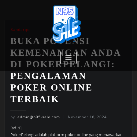
Skip
to
content
Bandarqq
BUKA POTENSI
KEMENANGAN ANDA
DI POKERPELANGI:
PENGALAMAN
POKER ONLINE
TERBAIK
by
admin@n95-sale.com
November 16, 2024
[ad_1]
PokerPelangi adalah platform poker online yang menawarkan