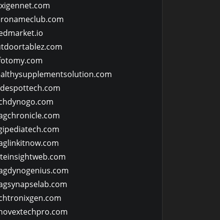
exigennet.com
eronameclub.com
dmarket.io
tdoortablez.com
fotomy.com
althysupplementsolution.com
despottech.com
echdynogo.com
gchronicle.com
gipediatech.com
glinkitnow.com
teinsightweb.com
agdynogenius.com
agsynapselab.com
chtronixgen.com
novextechpro.com