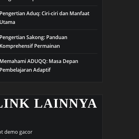
Pengertian Aduq: Ciri-ciri dan Manfaat
Utama
Pengertian Sakong: Panduan
Komprehensif Permainan
Memahami ADUQQ: Masa Depan
Pembelajaran Adaptif
LINK LAINNYA
ot demo gacor