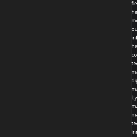
fl
h
me
ou
in
he
co
t
ma
di
ma
by
m
m
te
in