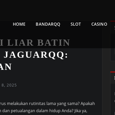
HOME
BANDARQQ
SLOT
CASINO
I LIAR BATIN
 JAGUARQQ:
AN
 8, 2025
rus melakukan rutinitas lama yang sama? Apakah
dan petualangan dalam hidup Anda? Jika ya,