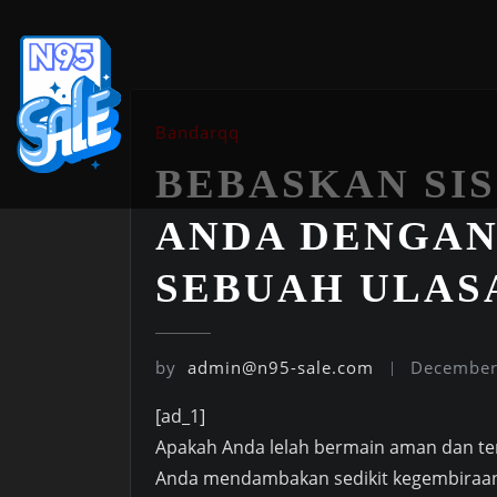
Skip
to
content
Bandarqq
BEBASKAN SIS
ANDA DENGAN
SEBUAH ULAS
by
admin@n95-sale.com
December
[ad_1]
Apakah Anda lelah bermain aman dan te
Anda mendambakan sedikit kegembiraan 