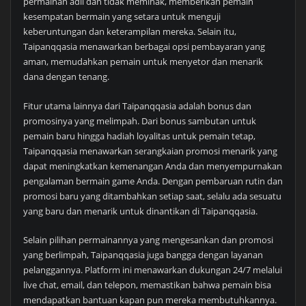
permainan adil dan tidak memihak, memberikan pemain
kesempatan bermain yang setara untuk menguji
keberuntungan dan keterampilan mereka. Selain itu,
Taipanqqasia menawarkan berbagai opsi pembayaran yang
aman, memudahkan pemain untuk menyetor dan menarik
dana dengan tenang.
Fitur utama lainnya dari Taipanqqasia adalah bonus dan
promosinya yang melimpah. Dari bonus sambutan untuk
pemain baru hingga hadiah loyalitas untuk pemain tetap,
Taipanqqasia menawarkan serangkaian promosi menarik yang
dapat meningkatkan kemenangan Anda dan menyempurnakan
pengalaman bermain game Anda. Dengan pembaruan rutin dan
promosi baru yang ditambahkan setiap saat, selalu ada sesuatu
yang baru dan menarik untuk dinantikan di Taipanqqasia.
Selain pilihan permainannya yang mengesankan dan promosi
yang berlimpah, Taipanqqasia juga bangga dengan layanan
pelanggannya. Platform ini menawarkan dukungan 24/7 melalui
live chat, email, dan telepon, memastikan bahwa pemain bisa
mendapatkan bantuan kapan pun mereka membutuhkannya.