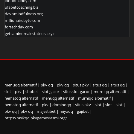
londonkiddy.com
ufabetcoaching.biz
davismindfulness.org
millionairebyte.com
fortechday.com
getcaminorealestateusa.xyz
menuqq alternatif
|
pkv qq
|
pkv qq
|
situs pkv
|
situs qq
|
situs qq
|
slot
|
pkv
|
sbobet
|
slot gacor
|
situs slot gacor
|
murniqq alternatif
|
hematqq alternatif
|
menuqq alternatif
|
murniqq alternatif
|
hematqq alternatif
|
pkv
|
dominoqq
|
situs pkv
|
slot
|
slot
|
slot
|
pkv qq
|
pkv qq
|
majestibet
|
miyaqq
|
gajibet
|
https://asikqq.pkvgamesresmi.org/