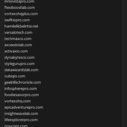
innovistapro.com
flexiboostlab.com
vortexohqplus.com
swiftiopro.com
hamilelikbelirtisi.net
versalotech.com
techmaxco.com
exceedolab.com
activaxio.com
dynabytesco.com
stylegurupro.com
datawizardslab.com
cubiqio.com
geeklifechronicle.com
infospherepro.com
foodiesavorpro.com
vortexohq.com
epicadventurepro.com
insightwavelab.com
lifeexplorerpro.com
novusgo.com