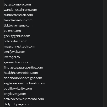
bytestormpro.com
wanderlustchrono.com
culturetrendlab.com
trendsensehub.com
ticktockenigma.com
eulerxr.com
geekifygenius.com
orbitextech.com
magconnecttech.com
zenifyweb.com
livetogel.co
genmatfiredoor.com
findlascegasproperties.com
healthhavenrobbie.com
donanddonnadesigns.com
eagleoneconstructiontx.com
equiflexvitality.com
onlylovesg.com
activedesenvolvimento.com
dailyhubpages.com