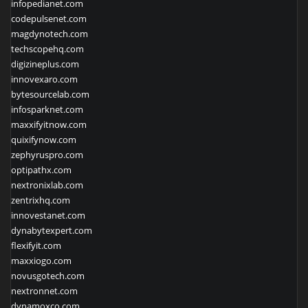
infopedianet.com
codepulsenet.com
magdynotech.com
techscopehq.com
digizineplus.com
innovexaro.com
bytesourcelab.com
infosparknet.com
maxxifyitnow.com
quixifynow.com
zephyruspro.com
optipathx.com
nextronixlab.com
zentrixhq.com
innovestanet.com
dynabytexpert.com
flexifyit.com
maxxiogo.com
novusgotech.com
nextronnet.com
dynamoxco.com