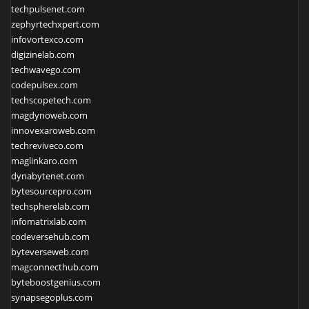
techpulsenet.com
zephyrtechxpert.com
infovortexco.com
digizinelab.com
techwavego.com
codepulsex.com
techscopetech.com
magdynoweb.com
innovexaroweb.com
techreviveco.com
maglinkaro.com
dynabytenet.com
bytesourcepro.com
techspherelab.com
infomatrixlab.com
codeversehub.com
byteverseweb.com
magconnecthub.com
byteboostgenius.com
synapsegoplus.com