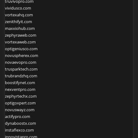
truvivopro.com
vividusco.com
vortexahq.com
zenithifyit.com
maxxiohub.com
zephyraweb.com
vortexaweb.com
optigeniusco.com
novuspherex.com
novaevopro.com
trusparktech.com
trubrandzhq.com
boostifynet.com
nexventpro.com
zephyrtechx.com
optigoxpert.com
novuswayz.com
actifypro.com
dynaboostx.com
instaflexco.com
innovistapro.com