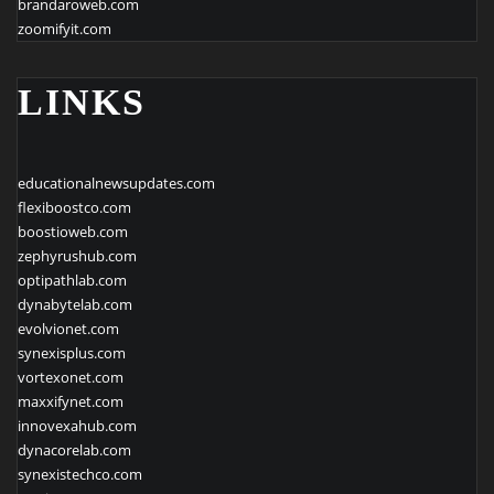
brandaroweb.com
zoomifyit.com
LINKS
educationalnewsupdates.com
flexiboostco.com
boostioweb.com
zephyrushub.com
optipathlab.com
dynabytelab.com
evolvionet.com
synexisplus.com
vortexonet.com
maxxifynet.com
innovexahub.com
dynacorelab.com
synexistechco.com