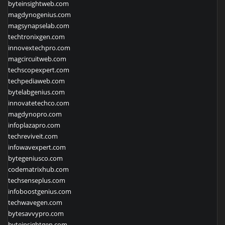
byteinsightweb.com
magdynogenius.com
magsynapselab.com
techtronixgen.com
innovextechpro.com
magcircuitweb.com
techscopexpert.com
techpediaweb.com
bytelabgenius.com
innovatetechco.com
magdynopro.com
infoplazapro.com
techreviveit.com
infowavexpert.com
bytegeniusco.com
codematrixhub.com
techsenseplus.com
infoboostgenius.com
techwavegen.com
bytesavvypro.com
byteinsightgen.com