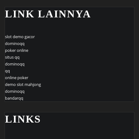
LINK LAINNYA
slot demo gacor
dominoqq
poker online
situs qq
dominoqq
qq
online poker
demo slot mahjong
dominoqq
bandarqq
LINKS