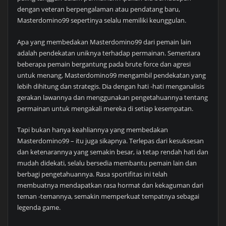
dengan veteran berpengalaman atau pendatang baru,
Masterdomino99 sepertinya selalu memiliki keunggulan.
Apa yang membedakan Masterdomino99 dari pemain lain
adalah pendekatan uniknya terhadap permainan. Sementara
beberapa pemain bergantung pada brute force dan agresi
untuk menang, Masterdomino99 mengambil pendekatan yang
lebih dihitung dan strategis. Dia dengan hati -hati menganalisis
gerakan lawannya dan menggunakan pengetahuannya tentang
permainan untuk mengakali mereka di setiap kesempatan.
Tapi bukan hanya keahliannya yang membedakan
Masterdomino99 – itu juga sikapnya. Terlepas dari kesuksesan
dan ketenarannya yang semakin besar, ia tetap rendah hati dan
mudah didekati, selalu bersedia membantu pemain lain dan
berbagi pengetahuannya. Rasa sportifitas ini telah
membuatnya mendapatkan rasa hormat dan kekaguman dari
teman -temannya, semakin memperkuat tempatnya sebagai
legenda game.