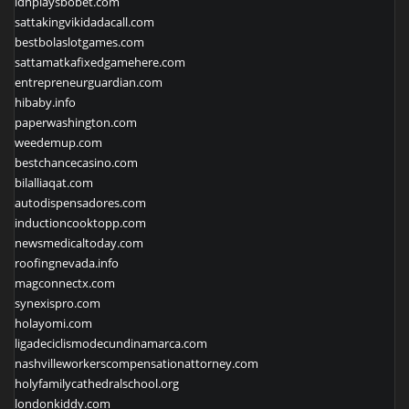
idnplaysbobet.com
sattakingvikidadacall.com
bestbolaslotgames.com
sattamatkafixedgamehere.com
entrepreneurguardian.com
hibaby.info
paperwashington.com
weedemup.com
bestchancecasino.com
bilalliaqat.com
autodispensadores.com
inductioncooktopp.com
newsmedicaltoday.com
roofingnevada.info
magconnectx.com
synexispro.com
holayomi.com
ligadeciclismodecundinamarca.com
nashvilleworkerscompensationattorney.com
holyfamilycathedralschool.org
londonkiddy.com