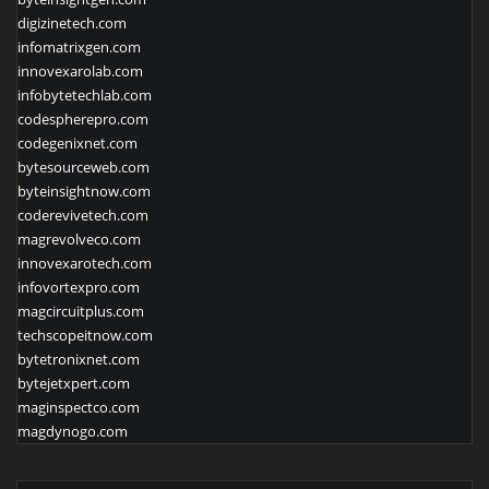
digizinetech.com
infomatrixgen.com
innovexarolab.com
infobytetechlab.com
codespherepro.com
codegenixnet.com
bytesourceweb.com
byteinsightnow.com
coderevivetech.com
magrevolveco.com
innovexarotech.com
infovortexpro.com
magcircuitplus.com
techscopeitnow.com
bytetronixnet.com
bytejetxpert.com
maginspectco.com
magdynogo.com