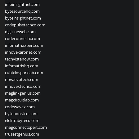
infoinsightnet.com
bytesourcehq.com
byteinsightnet.com
codepulsetechco.com
digizineweb.com
codeconnectx.com
infomatrixxpert.com
innovexaronet.com
techvistanow.com
infomatrixhq.com
cubixiosparklab.com
novaevotech.com
innovextechco.com
maglinkgenius.com
magcircuitlab.com
codewavex.com
byteboostco.com
elektrabyteco.com
magconnectxpert.com
truzestgenius.com