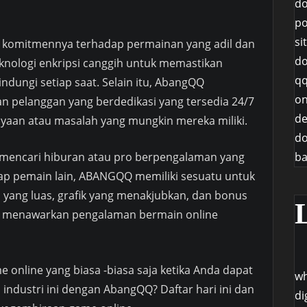
d
po
si
h komitmennya terhadap permainan yang adil dan
d
knologi enkripsi canggih untuk memastikan
q
dungi setiap saat. Selain itu, AbangQQ
on
 pelanggan yang berdedikasi yang tersedia 24/7
de
aan atau masalah yang mungkin mereka miliki.
d
b
mencari hiburan atau pro berpengalaman yang
ap pemain lain, ABANGQQ memiliki sesuatu untuk
yang luas, grafik yang menakjubkan, dan bonus
r menawarkan pengalaman bermain online
online yang biasa -biasa saja ketika Anda dapat
w
industri ini dengan AbangQQ? Daftar hari ini dan
di