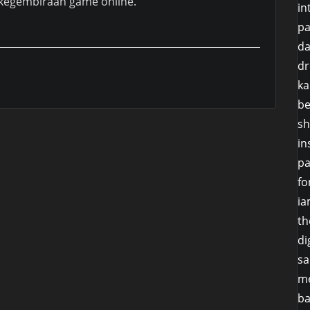
 kegembiraan game online.
in
pa
da
d
ka
be
sh
in
pa
fo
i
th
di
sa
me
ba