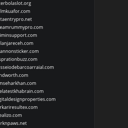
terbolaslot.org
lmkuafor.com
taentrypro.net
reamrummypro.com
iminsupport.com
lanjareceh.com
annonsticker.com
sprationbuzz.com
sseiodebarcoarraial.com
ndworth.com
amseharkhan.com
elatestkhabrain.com
gitaldesignproperties.com
rkariresultex.com
alizo.com
rknpaws.net