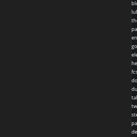
bl
lu
th
pa
en
go
e
he
fc
d
d
ta
tw
st
pa
de