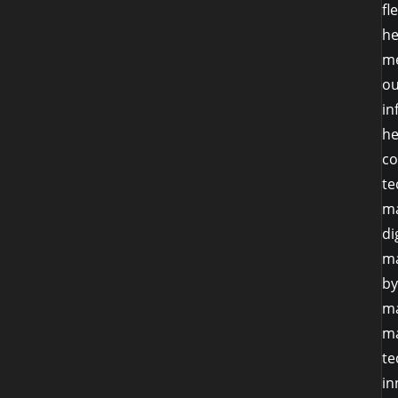
fl
h
me
ou
in
he
co
t
ma
di
ma
by
m
m
te
in