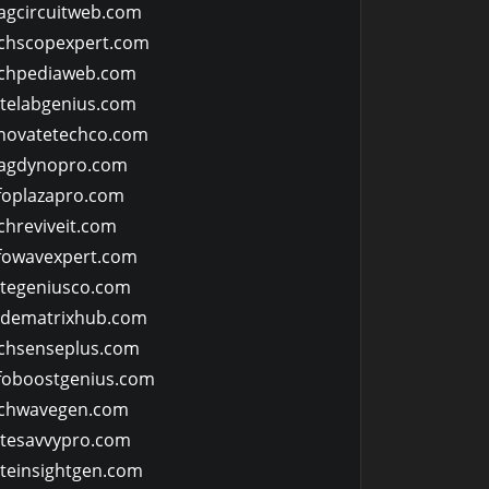
gcircuitweb.com
chscopexpert.com
chpediaweb.com
telabgenius.com
novatetechco.com
agdynopro.com
foplazapro.com
chreviveit.com
fowavexpert.com
tegeniusco.com
dematrixhub.com
chsenseplus.com
foboostgenius.com
echwavegen.com
tesavvypro.com
teinsightgen.com