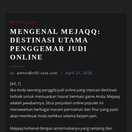
Bandarqq
,
Slot
MENGENAL MEJAQQ:
DESTINASI UTAMA
PENGGEMAR JUDI
ONLINE
by
admin@n95-sale.com
April 21, 2026
[ad_1]
Jika Anda seorang penggila judi online yang mencari destinasi
terbaik untuk memuaskan hasrat bermain game Anda, Mejaqq
adalah jawabannya. Situs perjudian online populer ini
menawarkan berbagai macam permainan dan fitur yang pasti
akan membuat Anda terhibur selama berjam-jam.
Mejaqq terkenal dengan antarmukanya yang ramping dan