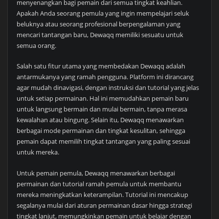
menyenangkan bagi pemain dari semua tingkat keahlian.
Apakah Anda seorang pemula yang ingin mempelajari seluk
beluknya atau seorang profesional berpengalaman yang
mencari tantangan baru, Dewaqq memiliki sesuatu untuk
semua orang.
Salah satu fitur utama yang membedakan Dewaqq adalah
antarmukanya yang ramah pengguna. Platform ini dirancang
agar mudah dinavigasi, dengan instruksi dan tutorial yang jelas
untuk setiap permainan. Hal ini memudahkan pemain baru
untuk langsung bermain dan mulai bermain, tanpa merasa
kewalahan atau bingung. Selain itu, Dewaqq menawarkan
berbagai mode permainan dan tingkat kesulitan, sehingga
pemain dapat memilih tingkat tantangan yang paling sesuai
untuk mereka.
Untuk pemain pemula, Dewaqq menawarkan berbagai
permainan dan tutorial ramah pemula untuk membantu
mereka meningkatkan keterampilan. Tutorial ini mencakup
segalanya mulai dari aturan permainan dasar hingga strategi
tingkat lanjut, memungkinkan pemain untuk belajar dengan