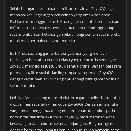
Selain beragam permainan dan fitur sosialnya, ZoyaQQ juga
menawarkan lingkungan permainan yang aman dan andal.
Platform ini menggunakan teknologi terkini untuk memastikan
informasi dan transaksi pemain aman dan terlindungi setiap
saat, memberikan ketenangan pikiran bagi pemain saat mereka
menikmati permainan favorit mereka.
Baik Anda seorang gamer berpengalaman yang mencari
tantangan baru atau pemain biasa yang mencari kesenangan,
ZoyaQQ memiliki sesuatu untuk semua orang. Dengan beragam
permainan, fitur sosial, dan lingkungan yang aman, ZoyaQQ
dengan cepat menjadi pilihan populer bagi para gamer online di
seluruh dunia.
Jadi, jika Anda sedang mencari platform game online baru untuk
dicoba, mengapa tidak mencoba ZoyaQQ? Dengan antarmuka
yang ramah pengguna, beragam permainan, dan fokus pada
komunitas dan interaksi sosial, ZoyaQQ pasti memberi Anda
kesenangan dan hiburan selama berjam-jam. Bergabunglah
dengan komunitas ZoyaQQ hari ini dan mulailah bermain game!