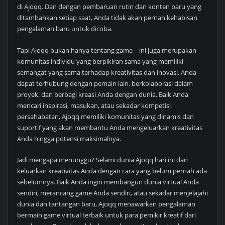
di Ajoqq. Dan dengan pembaruan rutin dan konten baru yang
ditambahkan setiap saat, Anda tidak akan pernah kehabisan
pengalaman baru untuk dicoba.
Tapi Ajoqq bukan hanya tentang game – ini juga merupakan
komunitas individu yang berpikiran sama yang memiliki
semangat yang sama terhadap kreativitas dan inovasi. Anda
dapat terhubung dengan pemain lain, berkolaborasi dalam
proyek, dan berbagi kreasi Anda dengan dunia. Baik Anda
mencari inspirasi, masukan, atau sekadar kompetisi
persahabatan, Ajoqq memiliki komunitas yang dinamis dan
suportif yang akan membantu Anda mengeluarkan kreativitas
Anda hingga potensi maksimalnya.
Jadi mengapa menunggu? Selami dunia Ajoqq hari ini dan
keluarkan kreativitas Anda dengan cara yang belum pernah ada
sebelumnya. Baik Anda ingin membangun dunia virtual Anda
sendiri, merancang game Anda sendiri, atau sekadar menjelajahi
dunia dan tantangan baru, Ajoqq menawarkan pengalaman
bermain game virtual terbaik untuk para pemikir kreatif dari