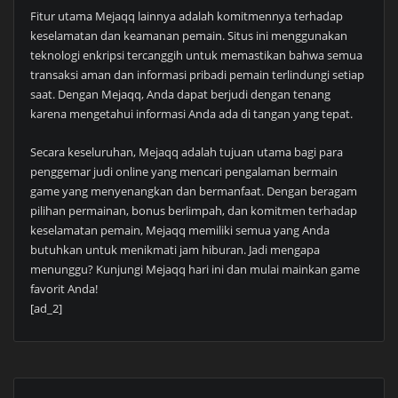
Fitur utama Mejaqq lainnya adalah komitmennya terhadap
keselamatan dan keamanan pemain. Situs ini menggunakan
teknologi enkripsi tercanggih untuk memastikan bahwa semua
transaksi aman dan informasi pribadi pemain terlindungi setiap
saat. Dengan Mejaqq, Anda dapat berjudi dengan tenang
karena mengetahui informasi Anda ada di tangan yang tepat.
Secara keseluruhan, Mejaqq adalah tujuan utama bagi para
penggemar judi online yang mencari pengalaman bermain
game yang menyenangkan dan bermanfaat. Dengan beragam
pilihan permainan, bonus berlimpah, dan komitmen terhadap
keselamatan pemain, Mejaqq memiliki semua yang Anda
butuhkan untuk menikmati jam hiburan. Jadi mengapa
menunggu? Kunjungi Mejaqq hari ini dan mulai mainkan game
favorit Anda!
[ad_2]