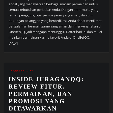
andal yang menawarkan berbagai macam permainan untuk
semua kebutuhan perjudian Anda. Dengan antarmuka yang
ramah pengguna, opsi pembayaran yang aman, dan tim
dukungan pelanggan yang berdedikasi, Anda dapat menikmati
pengalaman bermain game yang aman dan menyenangkan di
OneBetQQ. Jadi mengapa menunggu? Daftar hari ini dan mulai
mainkan permainan kasino favorit Anda di OneBetQQ.
[ad_2]
Bandarqq
,
Slot
INSIDE JURAGANQQ:
REVIEW FITUR,
PERMAINAN, DAN
PROMOSI YANG
DITAWARKAN