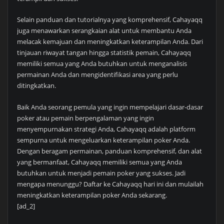
Selain panduan dan tutorialnya yang komprehensif, Cahayaqq
juga menawarkan serangkaian alat untuk membantu Anda
melacak kemajuan dan meningkatkan keterampilan Anda. Dari
tinjauan riwayat tangan hingga statistik pemain, Cahayaqq
memiliki semua yang Anda butuhkan untuk menganalisis
permainan Anda dan mengidentifikasi area yang perlu
ditingkatkan.
Baik Anda seorang pemula yang ingin mempelajari dasar-dasar
poker atau pemain berpengalaman yang ingin
menyempurnakan strategi Anda, Cahayaqq adalah platform
sempurna untuk mengeluarkan keterampilan poker Anda.
Dengan beragam permainan, panduan komprehensif, dan alat
yang bermanfaat, Cahayaqq memiliki semua yang Anda
butuhkan untuk menjadi pemain poker yang sukses. Jadi
mengapa menunggu? Daftar ke Cahayaqq hari ini dan mulailah
meningkatkan keterampilan poker Anda sekarang.
[ad_2]