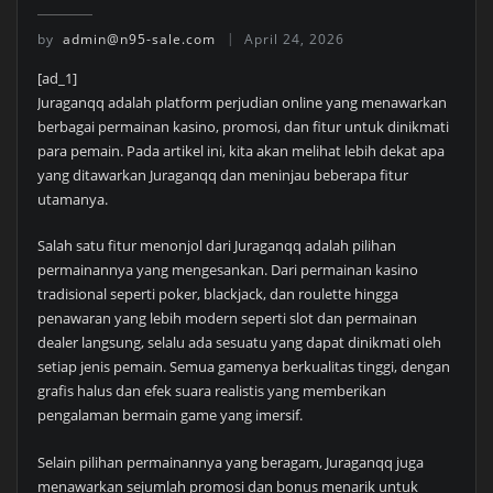
by
admin@n95-sale.com
April 24, 2026
[ad_1]
Juraganqq adalah platform perjudian online yang menawarkan
berbagai permainan kasino, promosi, dan fitur untuk dinikmati
para pemain. Pada artikel ini, kita akan melihat lebih dekat apa
yang ditawarkan Juraganqq dan meninjau beberapa fitur
utamanya.
Salah satu fitur menonjol dari Juraganqq adalah pilihan
permainannya yang mengesankan. Dari permainan kasino
tradisional seperti poker, blackjack, dan roulette hingga
penawaran yang lebih modern seperti slot dan permainan
dealer langsung, selalu ada sesuatu yang dapat dinikmati oleh
setiap jenis pemain. Semua gamenya berkualitas tinggi, dengan
grafis halus dan efek suara realistis yang memberikan
pengalaman bermain game yang imersif.
Selain pilihan permainannya yang beragam, Juraganqq juga
menawarkan sejumlah promosi dan bonus menarik untuk