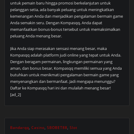
untuk pemain baru hingga promosi berkelanjutan untuk
pelanggan setia, ada banyak peluang untuk meningkatkan
kemenangan Anda dan menjadikan pengalaman bermain game
Anda semakin seru. Dengan Kompasqq, Anda dapat
memanfaatkan bonus-bonus tersebut untuk memaksimalkan
peluang Anda menang besar.
Jika Anda siap merasakan sensasi menang besar, maka
Kompasqq adalah platform judi online yang tepat untuk Anda.
Dengan beragam permainan, lingkungan permainan yang
aman, dan bonus besar, Kompasqq memiliki semua yang Anda
butuhkan untuk menikmati pengalaman bermain game yang
menyenangkan dan bermanfaat. Jadi mengapa menunggu?
Daftar ke Kompasqq hari ini dan mulailah menang besar!
[ad_2]
Bandarqq
,
Casino
,
SBOBET88
,
Slot